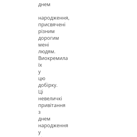
днем
народження,
присвячені
різним
дорогим
мені
людям.
Виокремила
їх
у
цю
добірку.
Ці
невеличкі
привітання
з
днем
народження
у