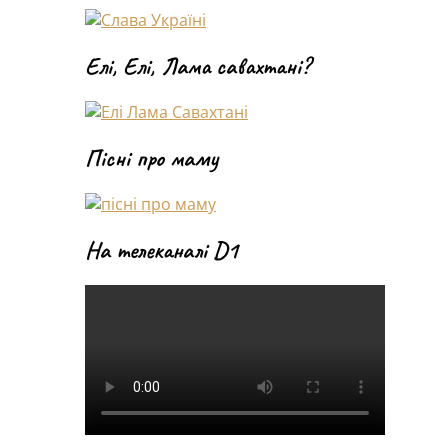
Елі, Елі, Лама савахтані?
Пісні про маму
На телеканалі D1