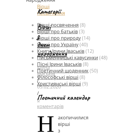
Вірші
Категорії
посвячення
Вірші посвячення
(8)
Вірші
Вірші про батьків
(3)
з
Вірші про природу
(14)
днем
Вірші про Україну
(40)
Книги Ірини Іваськів
(12)
народження
Письменницькі кавусинки
(48)
Пісні Ірини Іваськів
(8)
Ірина
Поетичний щоденник
(50)
Іваськів
Філософські вірші
(8)
/
Християнські вірші
(9)
05.02.2020
/
Поетичний календар
0
коментарів
Н
акопичилися
вірші
з