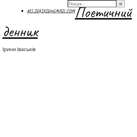
Поетичний
MS.IVASKIV@GMAIL.COM
денник
Ірини Іваськів