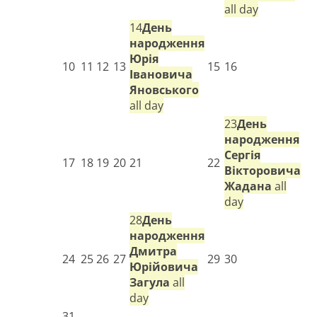
all day
14
День
народження
Юрія
10
11
12
13
15
16
Івановича
Яновського
all day
23
День
народження
Сергія
17
18
19
20
21
22
Вікторовича
Жадана
all
day
28
День
народження
Дмитра
24
25
26
27
29
30
Юрійовича
Загула
all
day
31