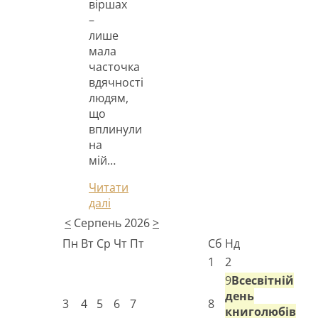
віршах
–
лише
мала
часточка
вдячності
людям,
що
вплинули
на
мій…
Читати
далі
<
Серпень 2026
>
Пн
Вт
Ср
Чт
Пт
Сб
Нд
1
2
9
Всесвітній
день
3
4
5
6
7
8
книголюбів