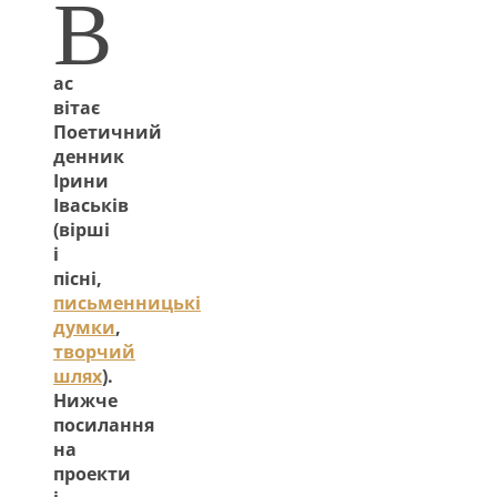
В
ас
вітає
Поетичний
денник
Ірини
Іваськів
(вірші
і
пісні,
письменницькі
думки
,
творчий
шлях
).
Нижче
посилання
на
проекти