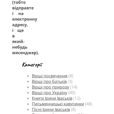
(тобто
відправте
і на
електронну
адресу,
і ще
в
який-
небудь
месенджер).
Категорії
Вірші посвячення
(8)
Вірші про батьків
(3)
Вірші про природу
(14)
Вірші про Україну
(40)
Книги Ірини Іваськів
(12)
Письменницькі кавусинки
(48)
Пісні Ірини Іваськів
(8)