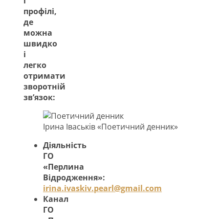
і
профілі,
де
можна
швидко
і
легко
отримати
зворотній
зв’язок:
Ірина Іваськів «Поетичний денник»
Діяльність
ГО
«Перлина
Відродження»:
irina.ivaskiv.pearl@gmail.com
Канал
ГО