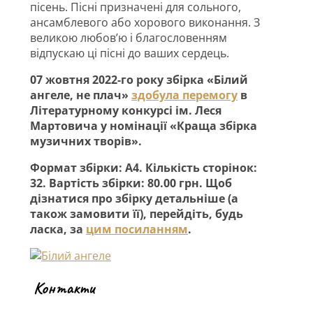
пісень. Пісні призначені для сольного,
ансамблевого або хорового виконання. З
великою любов’ю і благословенням
відпускаю ці пісні до ваших сердець.
07 жовтня 2022-го року збірка «Білий
ангеле, не плач»
здобула перемогу
в
Літературному конкурсі ім. Леся
Мартовича у номінації «Краща збірка
музичних творів».
Формат збірки: А4. Кількість сторінок:
32. Вартість збірки: 80.00 грн. Щоб
дізнатися про збірку детальніше (а
також замовити її), перейдіть, будь
ласка, за
цим посиланням
.
Контакти