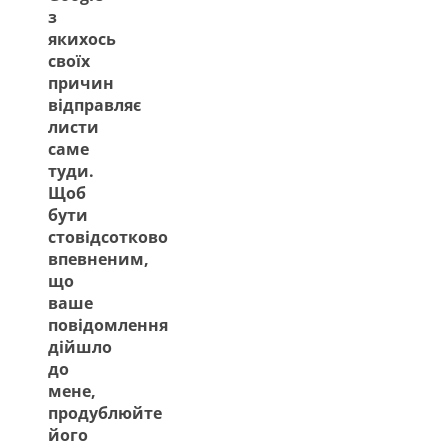
з
якихось
своїх
причин
відправляє
листи
саме
туди.
Щоб
бути
стовідсотково
впевненим,
що
ваше
повідомлення
дійшло
до
мене,
продублюйте
його