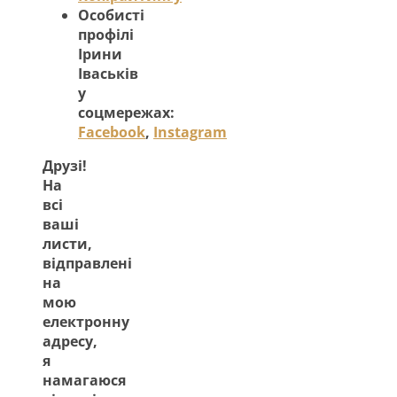
Особисті
профілі
Ірини
Іваськів
у
соцмережах:
Facebook
,
Instagram
Друзі!
На
всі
ваші
листи,
відправлені
на
мою
електронну
адресу,
я
намагаюся