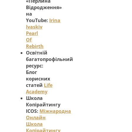
«Перлина
Відродження»
на
YouTube:
Irina
Ivaskiv
Pearl
Of
Rebirth
Освітній
багатопрофільний
ресурс:
Блог
корисних
статей
Life
Academy
Школа
Копірайтингу
ICOS:
Міжнародна
Онлайн
Школа
Копірайтингу