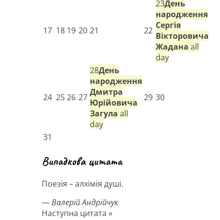
23
День
народження
Сергія
17
18
19
20
21
22
Вікторовича
Жадана
all
day
28
День
народження
Дмитра
24
25
26
27
29
30
Юрійовича
Загула
all
day
31
Випадкова цитата
Поезія – алхімія душі.
—
Валерій Андрійчук
Наступна цитата »