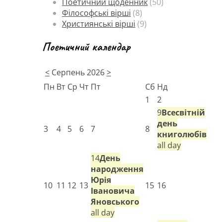
Поетичний щоденник
(50)
Філософські вірші
(8)
Християнські вірші
(9)
Поетичний календар
<
Серпень 2026
>
Пн
Вт
Ср
Чт
Пт
Сб
Нд
1
2
9
Всесвітній
день
3
4
5
6
7
8
книголюбів
all day
14
День
народження
Юрія
10
11
12
13
15
16
Івановича
Яновського
all day