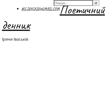
Поетичний
MS.IVASKIV@GMAIL.COM
денник
Ірини Іваськів