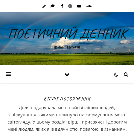
ПОЕТИЧНИЙ ДЕННИК
Ірини Іваськів
ВІРШІ ПОСВЯЧЕННЯ
Доля подарувала мені найсвітліших людей,
спілкування з якими вплинуло на формування мого
світогляду. У цьому розділі вірші, присвячені дорогим
мені людям, яких я із вдячністю, повагою, визнанням,