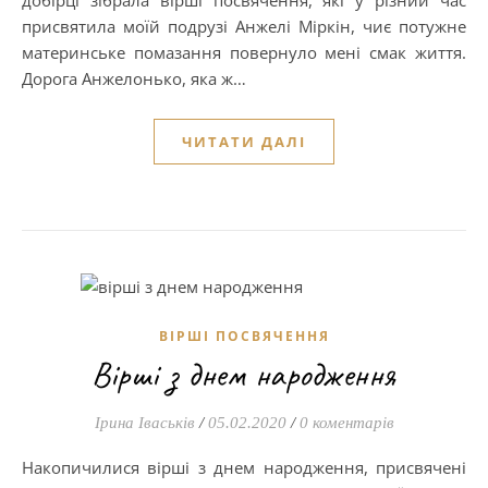
добірці зібрала вірші посвячення, які у різний час
присвятила моїй подрузі Анжелі Міркін, чиє потужне
материнське помазання повернуло мені смак життя.
Дорога Анжелонько, яка ж…
ЧИТАТИ ДАЛІ
ВІРШІ ПОСВЯЧЕННЯ
Вірші з днем народження
Ірина Іваськів
/
05.02.2020
/
0 коментарів
Накопичилися вірші з днем ​​народження, присвячені