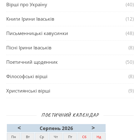
Вірші про Україну
(40)
Книги Ірини Іваськів
(12)
Письменницькі кавусинки
(48)
Пісні Ірини Іваськів
(8)
Поетичний щоденник
(50)
Філософські вірші
(8)
Християнські вірші
(9)
ПОЕТИЧНИЙ КАЛЕНДАР
<
>
Серпень 2026
Пн
Вт
Ср
Чт
Пт
Сб
Нд