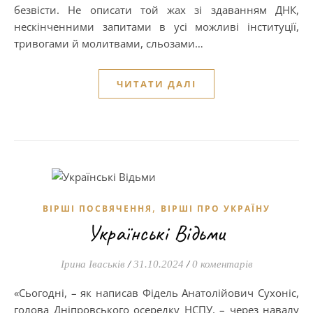
безвісти. Не описати той жах зі здаванням ДНК,
нескінченними запитами в усі можливі інституції,
тривогами й молитвами, сльозами…
ЧИТАТИ ДАЛІ
,
ВІРШІ ПОСВЯЧЕННЯ
ВІРШІ ПРО УКРАЇНУ
Українські Відьми
Ірина Іваськів
/
31.10.2024
/
0 коментарів
«Сьогодні, – як написав Фідель Анатолійович Сухоніс,
голова Дніпровського осередку НСПУ, – через навалу