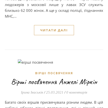
людожерів з московії лише у лавах ЗСУ служить
близько 62 000 жінок. А ще у складі поліції, з’єднаннях
МНС,…
ЧИТАТИ ДАЛІ
ВІРШІ ПОСВЯЧЕННЯ
Вірші посвячення Анжелі Міркін
Ірина Іваськів
/
25.03.2021
/
0 коментарів
Багато своїх віршів присвячувала різним людям. В цій