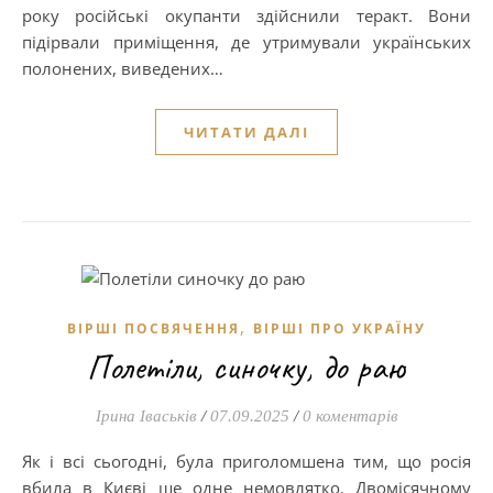
року російські окупанти здійснили теракт. Вони
підірвали приміщення, де утримували українських
полонених, виведених…
ЧИТАТИ ДАЛІ
,
ВІРШІ ПОСВЯЧЕННЯ
ВІРШІ ПРО УКРАЇНУ
Полетіли, синочку, до раю
Ірина Іваськів
/
07.09.2025
/
0 коментарів
Як і всі сьогодні, була приголомшена тим, що росія
вбила в Києві ще одне немовлятко. Двомісячному