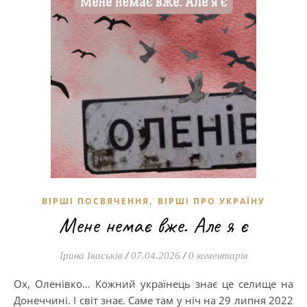
,
ВІРШІ ПОСВЯЧЕННЯ
ВІРШІ ПРО УКРАЇНУ
Мене немає вже. Але я є
Ірина Іваськів
/
07.04.2026
/
0 коментарів
Ох, Оленівко… Кожний українець знає це селище на
Донеччині. І світ знає. Саме там у ніч на 29 липня 2022