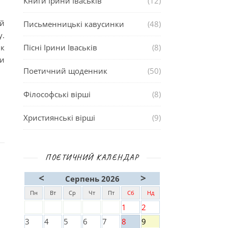
Книги Ірини Іваськів
(12)
й
Письменницькі кавусинки
(48)
у.
к
Пісні Ірини Іваськів
(8)
ли
Поетичний щоденник
(50)
Філософські вірші
(8)
Християнські вірші
(9)
ПОЕТИЧНИЙ КАЛЕНДАР
<
>
Серпень 2026
Пн
Вт
Ср
Чт
Пт
Сб
Нд
1
2
3
4
5
6
7
8
9