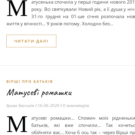
М
атусенька спочила у перші години нового 20
року. Всі святкували Новий рік, а її душа у ніч
31-го грудня на 01-ше січня розпочала но
життя у вічності… 9 років потому. Холодно без…
ЧИТАТИ ДАЛІ
ВІРШІ ПРО БАТЬКІВ
Матусеві ромашки
Ірина Іваськів
/
16.06.2020
/
0 коментарів
М
атусеві ромашки… Спомин моїх рідненьки
батьків, які вже спочили… Так хочетьс
обійняти вас… Хоча б ось так – через Вірші п