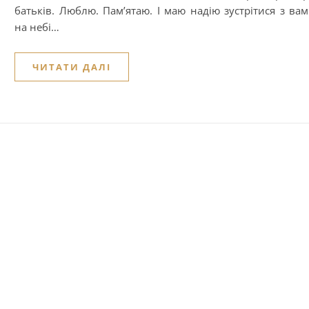
батьків. Люблю. Пам’ятаю. І маю надію зустрітися з ва
на небі…
ЧИТАТИ ДАЛІ