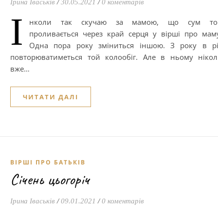
Ірина Іваськів
/
30.05.2021
/
0 коментарів
І
нколи так скучаю за мамою, що сум то
проливається через край серця у вірші про мам
Одна пора року зміниться іншою. З року в рі
повторюватиметься той колообіг. Але в ньому ніко
вже…
ЧИТАТИ ДАЛІ
ВІРШІ ПРО БАТЬКІВ
Січень цьогоріч
Ірина Іваськів
/
09.01.2021
/
0 коментарів