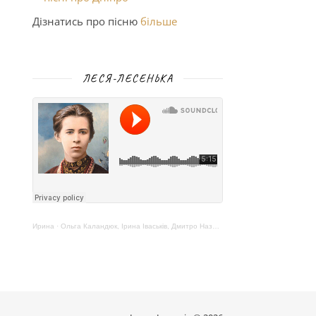
Дізнатись про пісню
більше
ЛЕСЯ-ЛЕСЕНЬКА
Ирина
·
Ольга Каландюк, Ірина Іваськів, Дмитро Назаренко – Леся-Лесенька