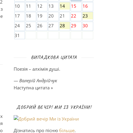
12
10
11
12
13
14
15
16
 з
17
18
19
20
21
22
23
ве
24
25
26
27
28
29
30
31
ВИПАДКОВА ЦИТАТА
Поезія – алхімія душі.
—
Валерій Андрійчук
Наступна цитата »
ДОБРИЙ ВЕЧІР! МИ ІЗ УКРАЇНИ!
х
я
ро
Дізнатись про пісню
більше
.