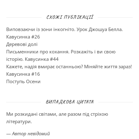
СХОЖІ ПУБЛІКАЦІЇ
Виповзаючи із зони інкогніто. Урок Джошуа Белла.
Кавусинка #26
Деревові долі
Письменники про кохання. Розкажіть і ви свою
історію. Кавусинка #44
Кажете, надія вмирає останньою? Міняйте життя зараз!
Кавусинка #16
Поступь Осени
ВИПАДКОВА ЦИТАТА
Ми розкидані світами, але разом під стріхою
літератури.
—
Автор невідомий