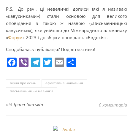
P.S.: До речі, ці невеличкі дописи (які я називаю
«кавусинками») стали основою для великого
оповідання з такою ж назвою («Письменницькі
кавусинки»), яке увійшло до Міжнародного альманаху
«
Форум
» 2023 і до збірки оповідань «Євдокія».
Сподобалась публікація? Поділіться нею!
Facebook
Viber
Telegram
Twitter
Email
Поділитися
вірші про осінь
ефективне навчання
письменницькі навички
від
Ірина Іваськів
0 коментарів