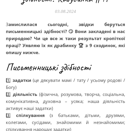
03.08.2024
Замислилася сьогодні, звідки беруться
письменницькі здібності? 🙄 Вони закладені в нас
природою? Чи це все ж таки результат кропіткої
праці? Уявляю їх як драбинку 🏆 з 9 сходинок, які
опишу нижче.
Письменницькі здібності
1️⃣
задатки
(це дякувати мамі / тату / усьому родові /
Богу)
2️⃣
діяльність
(фізична, розумова, творча, соціальна,
комунікативна, духовна – усяка; наша діяльність
активує наші задатки)
3️⃣
спілкування
(з батьками, дітьми, друзями,
колегами, сусідами, знайомими й незнайомими;
спілкування нарощує задатки)