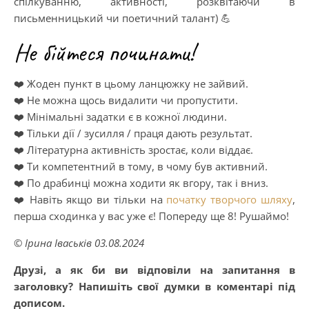
спілкуванню, активності, розквітаючи в
письменницький чи поетичний талант) 💪
Не бійтеся починати!
❤️ Жоден пункт в цьому ланцюжку не зайвий.
❤️ Не можна щось видалити чи пропустити.
❤️ Мінімальні задатки є в кожної людини.
❤️ Тільки дії / зусилля / праця дають результат.
❤️ Літературна активність зростає, коли віддає.
❤️ Ти компетентний в тому, в чому був активний.
❤️ По драбинці можна ходити як вгору, так і вниз.
❤️ Навіть якщо ви тільки на
початку творчого шляху
,
перша сходинка у вас уже є! Попереду ще 8! Рушаймо!
© Ірина Іваськів 03.08.2024
Друзі, а як би ви відповіли на запитання в
заголовку? Напишіть свої думки в коментарі під
дописом.