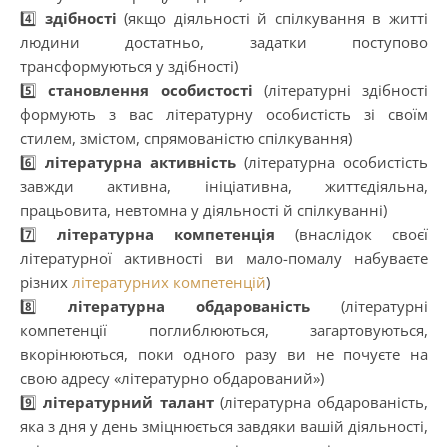
4️⃣
здібності
(якщо діяльності й спілкування в житті
людини достатньо, задатки поступово
трансформуються у здібності)
5️⃣
становлення особистості
(літературні здібності
формують з вас літературну особистість зі своїм
стилем, змістом, спрямованістю спілкування)
6️⃣
літературна активність
(літературна особистість
завжди активна, ініціативна, життєдіяльна,
працьовита, невтомна у діяльності й спілкуванні)
7️⃣
літературна компетенція
(внаслідок своєї
літературної активності ви мало-помалу набуваєте
різних
літературних компетенцій
)
8️⃣
літературна обдарованість
(літературні
компетенції поглиблюються, загартовуються,
вкорінюються, поки одного разу ви не почуєте на
свою адресу «літературно обдарований»)
9️⃣
літературний талант
(літературна обдарованість,
яка з дня у день зміцнюється завдяки вашій діяльності,