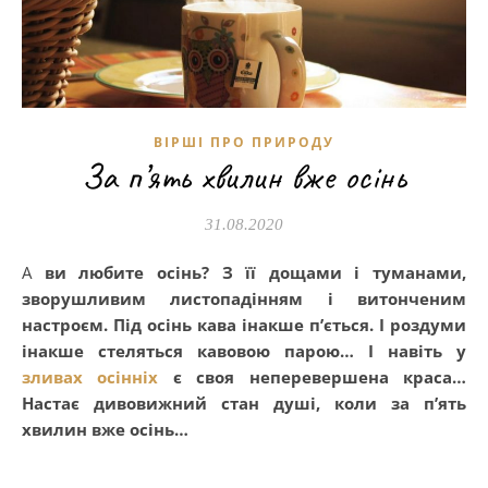
ВІРШІ ПРО ПРИРОДУ
За п’ять хвилин вже осінь
31.08.2020
А ви любите осінь? З її дощами і туманами,
зворушливим листопадінням і витонченим
настроєм. Під осінь кава інакше п’ється. І роздуми
інакше стеляться кавовою парою… І навіть у
зливах осінніх
є своя неперевершена краса…
Настає дивовижний стан душі, коли за п’ять
хвилин вже осінь…