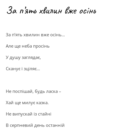
За п’ять хвилин вже осінь
За п’ять хвилин вже осінь…
Але ще неба просінь
У душу заглядає,
Сканує і зціляє…
Не поспішай, будь ласка –
Хай ще милує казка.
Не випускай із стайні
В серпневий день останній