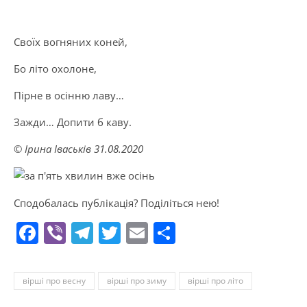
Своїх вогняних коней,
Бо літо охолоне,
Пірне в осінню лаву…
Зажди… Допити б каву.
© Ірина Іваськів 31.08.2020
Сподобалась публікація? Поділіться нею!
Facebook
Viber
Telegram
Twitter
Email
Поділитися
вірші про весну
вірші про зиму
вірші про літо