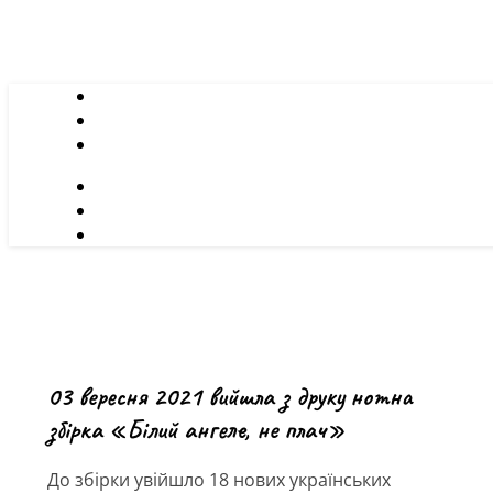
03 вересня 2021 вийшла з друку нотна
збірка «Білий ангеле, не плач»
До збірки увійшло 18 нових українських