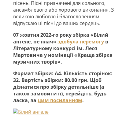
пісень. Пісні призначені для сольного,
ансамблевого або хорового виконання. З
великою любов’ю і благословенням
відпускаю ці пісні до ваших сердець.
07 жовтня 2022-го року збірка «Білий
ангеле, не плач»
здобула перемогу
в
Літературному конкурсі ім. Леся
Мартовича у номінації «Краща збірка
музичних творів».
Формат збірки: А4. Кількість сторінок:
32. Вартість збірки: 80.00 грн. Щоб
дізнатися про збірку детальніше (а
також замовити її), перейдіть, будь
ласка, за
цим посиланням
.