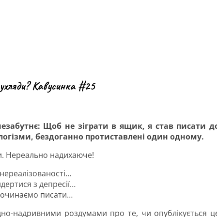
ухляди? Кавусинка #25
незабутнє: Щоб не зіграти в ящик, я став писати д
логізми, бездоганно протиставлені один одному.
и. Нереально надихаюче!
 нереалізованості…
идертися з депресії…
 починаємо писати…
но-надривними роздумами про те, чи опублікується ц