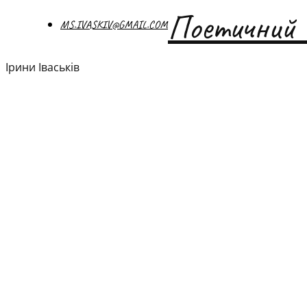
Поетичний 
MS.IVASKIV@GMAIL.COM
Ірини Іваськів