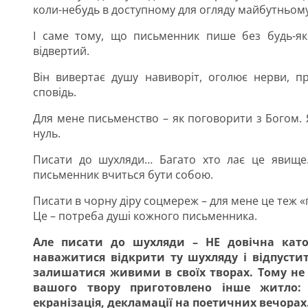
коли-небудь в доступному для огляду майбутньом
І саме тому, що письменник пише без будь-яко
відвертий.
Він вивертає душу навиворіт, оголює нерви, п
сповідь.
Для мене письменство – як поговорити з Богом.
нуль.
Писати до шухляди… Багато хто лає це явище.
письменник вчиться бути собою.
Писати в чорну діру соцмереж – для мене це теж «пи
Це – потреба душі кожного письменника.
Але писати до шухляди – НЕ довічна като
наважитися відкрити ту шухляду і відпуст
залишатися живими в своїх творах. Тому не 
вашого твору приготовлено інше житло: а
екранізація, декламації на поетичних вечорах