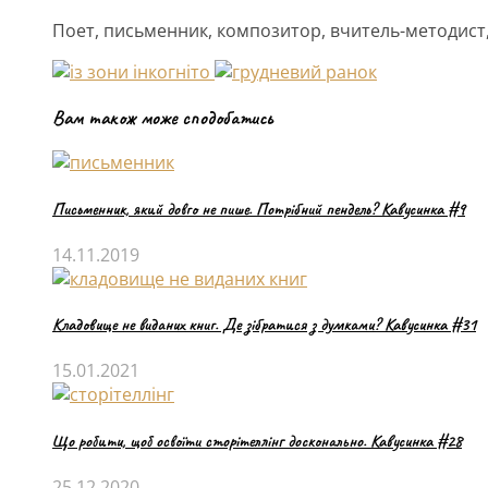
Поет, письменник, композитор, вчитель-методист,
Вам також може сподобатись
Письменник, який довго не пише. Потрібний пендель? Кавусинка #9
14.11.2019
Кладовище не виданих книг. Де зібратися з думками? Кавусинка #31
15.01.2021
Що робити, щоб освоїти сторітеллінг досконально. Кавусинка #28
25.12.2020