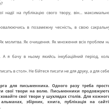
у?
ї надії на публікацію свого твору, він… максимальн
ровалюючись в позамежну чесність, в свою сакральн
 Як молитва. Як очищення. Як множення всіх проблем н
 А я бачу в ньому якийсь інкубаційний період, кол
сать в стол». Не бійтеся писати не для друку, а для себе
рга для письменника. Одного разу треба прост
ити свої твори на волю. Письменники продовжуют
ховайте свої твори у шухлядах столів. Для кожног
льманах, збірник, книга, публікація на сайті
.