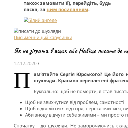
також замовити її), перейдіть, будь
ласка, за
цим посиланням
.
Письменницькі кавусинки
Як не зіграти в ящик або Навіщо писати до ш
12.12.2020
/
П
ам’ятайте Сергія Юрського? Це його 
шухляди. Красиво переплетені фразео
Буквально: щоб не померти, я став писат
Щоб не звихнутися від проблем, самотності і
Щоб відволіктися від горя, переключитися, в
Аби знову відчути себе живими – ми просто
Спочатку – до шухляди. Не заморочуючись склад