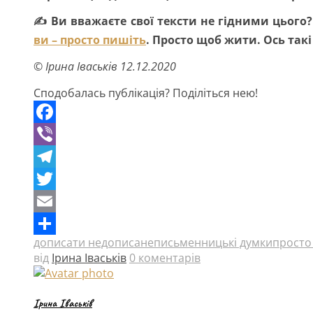
✍ Ви вважаєте свої тексти не гідними цього
ви – просто пишіть
. Просто щоб жити. Ось так
© Ірина Іваськів 12.12.2020
Сподобалась публікація? Поділіться нею!
Facebook
Viber
Telegram
Twitter
Email
дописати недописане
письменницькі думки
просто
Поділитися
від
Ірина Іваськів
0 коментарів
Ірина Іваськів