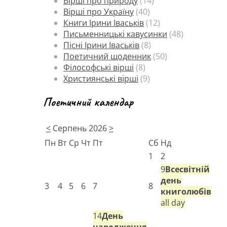
Вірші про природу
(14)
Вірші про Україну
(40)
Книги Ірини Іваськів
(12)
Письменницькі кавусинки
(48)
Пісні Ірини Іваськів
(8)
Поетичний щоденник
(50)
Філософські вірші
(8)
Християнські вірші
(9)
Поетичний календар
<
Серпень 2026
>
Пн
Вт
Ср
Чт
Пт
Сб
Нд
1
2
9
Всесвітній
день
3
4
5
6
7
8
книголюбів
all day
14
День
народження