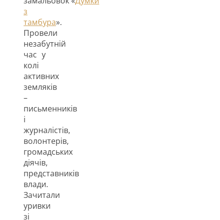
замальовок «
Думки
з
тамбура
».
Провели
незабутній
час у
колі
активних
земляків
–
письменників
і
журналістів,
волонтерів,
громадських
діячів,
представників
влади.
Зачитали
уривки
зі