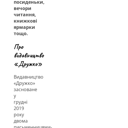
посиденьки,
вечори
читання,
книжкові
ярмарки
тощо.
Про
видавництво
«Дружко»
Видавництво
«Дружко»
засноване
у
грудні
2019
року
двома
письменницями-