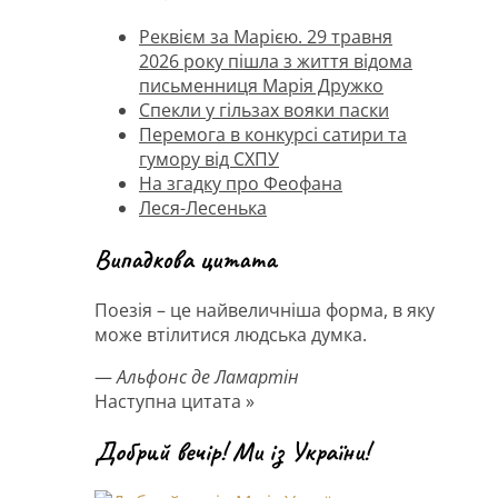
Реквієм за Марією. 29 травня
2026 року пішла з життя відома
письменниця Марія Дружко
Спекли у гільзах вояки паски
Перемога в конкурсі сатири та
гумору від СХПУ
На згадку про Феофана
Леся-Лесенька
Випадкова цитата
Поезія – це найвеличніша форма, в яку
може втілитися людська думка.
—
Альфонс де Ламартін
Наступна цитата »
Добрий вечір! Ми із України!