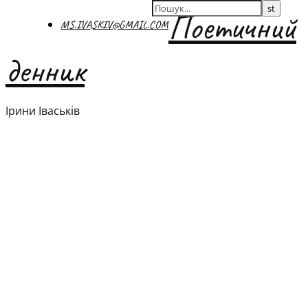
Поетичний
MS.IVASKIV@GMAIL.COM
денник
Ірини Іваськів