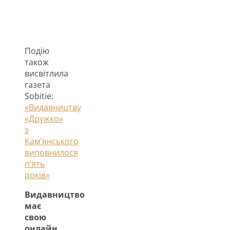
Подію
також
висвітлила
газета
Sobitie:
«Видавництву
«Дружко»
з
Кам’янського
виповнилося
п’ять
років»
Видавництво
має
свою
онлайн