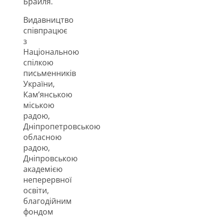
Брайля.
Видавництво
співпрацює
з
Національною
спілкою
письменників
України,
Кам’янською
міською
радою,
Дніпропетровською
обласною
радою,
Дніпровською
академією
неперервної
освіти,
благодійним
фондом