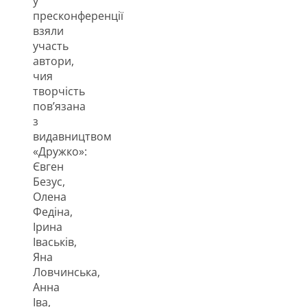
у
пресконференції
взяли
участь
автори,
чия
творчість
пов’язана
з
видавництвом
«Дружко»:
Євген
Безус,
Олена
Федіна,
Ірина
Іваськів,
Яна
Ловчинська,
Анна
Іва,