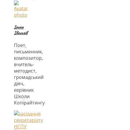
Ірина
Іваськів
Поет,
письменник,
композитор,
вчитель-
методист,
громадський
діяч,
керівник
Школи
Копірайтингу