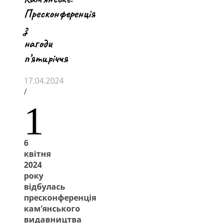
Пресконференція
з
нагоди
п’ятиріччя
17.04.2024
/
1
6
квітня
2024
року
відбулась
пресконференція
кам’янського
видавництва