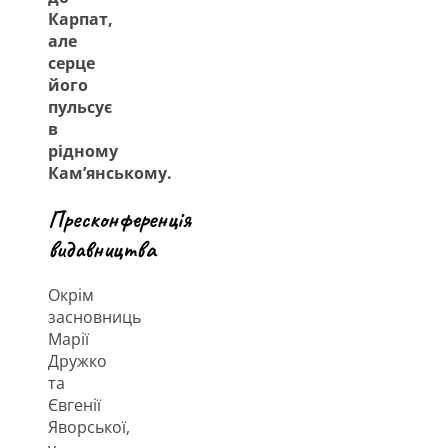
Карпат,
але
серце
його
пульсує
в
рідному
Кам’янському.
Пресконференція
видавництва
Окрім
засновниць
Марії
Дружко
та
Євгенії
Яворської,