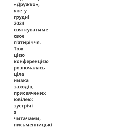
«Дружко»,
яке у
грудні
2024
святкуватиме
своє
п’ятиріччя.
Тож
цією
конференцією
розпочалась
ціла
низка
заходів,
присвячених
ювілею:
зустрічі
з
читачами,
письменницькі