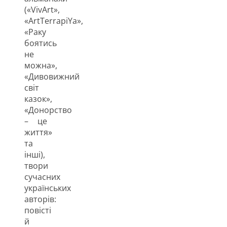
(«VivArt»,
«ArtTerrapiYa»,
«Раку
боятись
не
можна»,
«Дивовижний
світ
казок»,
«Донорство
– це
життя»
та
інші),
твори
сучасних
українських
авторів:
повісті
й