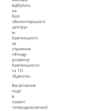
відбулась
на
базі
«Волонтерського
центру»
м.
Кам’янського
за
сприяння
«Фонду
розвитку
Кам’янського»
та ГО
«Бджола».
Висвітлення
події
в
сюжеті
телерадіокомпанії