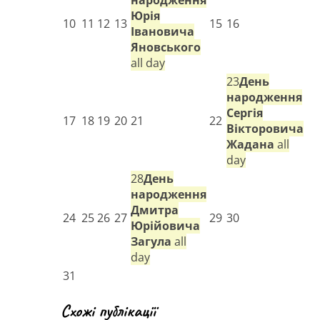
Юрія
10
11
12
13
15
16
Івановича
Яновського
all day
23
День
народження
Сергія
17
18
19
20
21
22
Вікторовича
Жадана
all
day
28
День
народження
Дмитра
24
25
26
27
29
30
Юрійовича
Загула
all
day
31
Схожі публікації