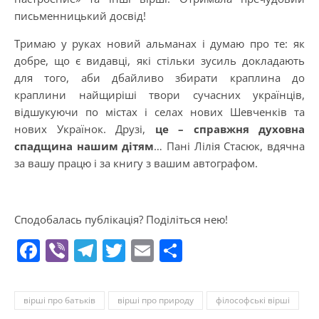
письменницький досвід!
Тримаю у руках новий альманах і думаю про те: як
добре, що є видавці, які стільки зусиль докладають
для того, аби дбайливо збирати краплина до
краплини найщиріші твори сучасних українців,
відшукуючи по містах і селах нових Шевченків та
нових Українок. Друзі,
це – справжня духовна
спадщина нашим дітям
… Пані Лілія Стасюк, вдячна
за вашу працю і за книгу з вашим автографом.
Сподобалась публікація? Поділіться нею!
Facebook
Viber
Telegram
Twitter
Email
Поділитися
вірші про батьків
вірші про природу
філософські вірші