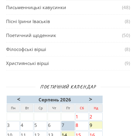
Письменницькі кавусинки
(48)
Пісні Ірини Іваськів
(8)
Поетичний щоденник
(50)
Філософські вірші
(8)
Християнські вірші
(9)
ПОЕТИЧНИЙ КАЛЕНДАР
<
>
Серпень 2026
Пн
Вт
Ср
Чт
Пт
Сб
Нд
1
2
3
4
5
6
7
8
9
10
11
12
13
14
15
16