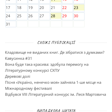
17
18
19
20
21
22
23
24
25
26
27
28
29
30
31
СХОЖІ ПУБЛІКАЦІЇ
Кладовище не виданих книг. Де зібратися з думками?
Кавусинка #31
Вона буде така красива: здобула перемогу на
Літературному конкурсі СХПУ
Деревові долі
Пісня «Україно, ненечко моя» зайняла 1-ше місце на
Міжнародному фестивалі
Відбувся VIII Літературний конкурс ім. Леся Мартовича
ВИПАДКОВА ЦИТАТА