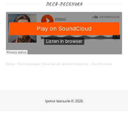
ЛЕСЯ-ЛЕСЕНЬКА
Ирина
·
Ольга Каландюк, Ірина Іваськів, Дмитро Назаренко – Леся-Лесенька
Ірина Іваськів © 2026