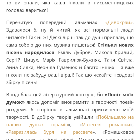
то ви знали, яка каша інколи в письменницьких
головах вариться!
Перечитую попередній альманах
«Дивокрай»
.
Здавалося б, ну й читай, як всі нормальні люди
читають! Так ні ж! Деякі вірші так до душі припали, що
сама собою до них музика пишеться!
Стільки нових
пісень народилося
! Еміль Дубров, Микола Кривий,
Сергій Цицух, Марія Гаврилюк-Бужняк, Таня Світла,
Анна Силка, Неоніла Гуменюк й багато інших – я вже
ніколи не забуду ваші вірші! Так що чекайте невдовзі
збірку пісень!
Вподобала цей літературний конкурс, бо
«Політ моїх
думок»
якось допоміг виокремити з творчості поезії-
роздуми. 6 сторінок в альманасі присвячено моїй
творчості. В добірку творів увійшли «
Побільшало на
наших душах шрамів
»
,
«
Матесеві ромашки
»,
«
Разразилась буря на рассвете
», «Ромашковое
настроение» та інші вірші. Отримала пречудовий