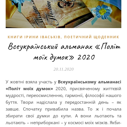
,
КНИГИ ІРИНИ ІВАСЬКІВ
ПОЕТИЧНИЙ ЩОДЕННИК
Всеукраїнський альманах «Політ
моїх думок» 2020
20.11.2020
У жовтні взяла участь у
Всеукраїнському альманасі
«Політ моїх думок»
2020, присвяченому життєвій
мудрості, переосмисленню, гармонії, філософії нашого
буття. Твори надіслала у передостанній день – як
завше. Спочатку привабила назва. То ж і почала
збирати свої думки до купи. А вони льотають та
льотають – неприборкані – у космосі моїх мізків. Якби-