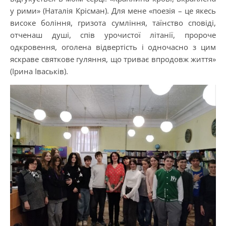
у рими» (Наталія Крісман). Для мене «поезія – це якесь
високе боління, гризота сумління, таїнство сповіді,
отченаш душі, спів урочистої літанії, пророче
одкровення, оголена відвертість і одночасно з цим
яскраве святкове гуляння, що триває впродовж життя»
(Ірина Іваськів).