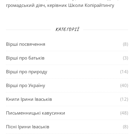
громадський діяч, керівник Школи Копірайтингу
КАТЕГОРІЇ
Вірші посвячення
(8)
Вірші про батьків
(3)
Вірші про природу
(14)
Вірші про Україну
(40)
Книги Ірини Іваськів
(12)
Письменницькі кавусинки
(48)
Пісні Ірини Іваськів
(8)