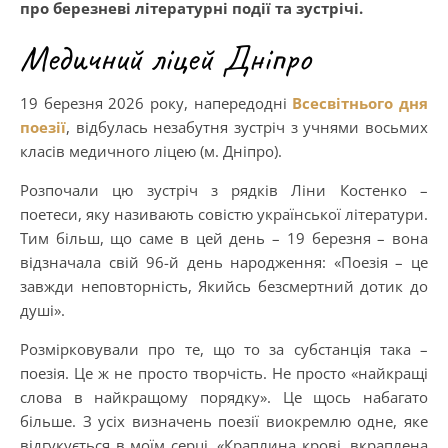
про березневі літературні події та зустрічі.
Медичний ліцей Дніпро
19 березня 2026 року, напередодні
Всесвітнього дня
поезії
, відбулась незабутня зустріч з учнями восьмих
класів медичного ліцею (м. Дніпро).
Розпочали цю зустріч з рядків Ліни Костенко –
поетеси, яку називають совістю української літератури.
Тим більш, що саме в цей день – 19 березня – вона
відзначала свій 96-й день народження: «Поезія – це
завжди неповторність, Якийсь безсмертний дотик до
душі».
Розмірковували про те, що то за субстанція така –
поезія. Це ж не просто творчість. Не просто «найкращі
слова в найкращому порядку». Це щось набагато
більше. З усіх визначень поезії виокремлю одне, яке
відгукується в моїм серці. «Краплина крові, вкраплена