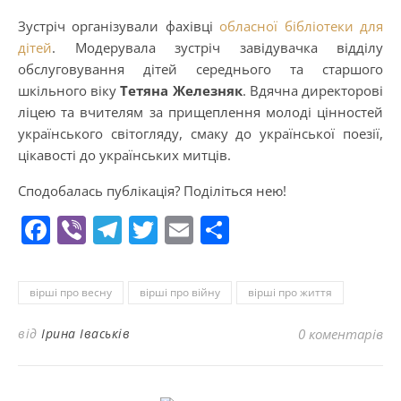
Зустріч організували фахівці
обласної бібліотеки для
дітей
. Модерувала зустріч завідувачка відділу
обслуговування дітей середнього та старшого
шкільного віку
Тетяна
Железняк
. Вдячна директорові
ліцею та вчителям за прищеплення молоді цінностей
українського світогляду, смаку до української поезії,
цікавості до українських митців.
Сподобалась публікація? Поділіться нею!
Facebook
Viber
Telegram
Twitter
Email
Поділитися
вірші про весну
вірші про війну
вірші про життя
від
Ірина Іваськів
0 коментарів