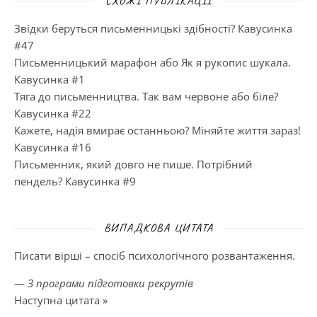
СХОЖІ ПУБЛІКАЦІЇ
Звідки беруться письменницькі здібності? Кавусинка
#47
Письменницький марафон або Як я рукопис шукала.
Кавусинка #1
Тяга до письменництва. Так вам червоне або біле?
Кавусинка #22
Кажете, надія вмирає останньою? Міняйте життя зараз!
Кавусинка #16
Письменник, який довго не пише. Потрібний
пендель? Кавусинка #9
ВИПАДКОВА ЦИТАТА
Писати вірші – спосіб психологічного розвантаження.
—
З програми підготовки рекрутів
Наступна цитата »