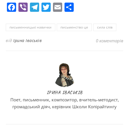
Facebook
Viber
Telegram
Twitter
Email
Поділитися
письменницькі навички
письменство це
сила слів
від
Ірина Іваськів
0 коментарів
ІРИНА ІВАСЬКІВ
Поет, письменник, композитор, вчитель-методист,
громадський діяч, керівник Школи Копірайтингу