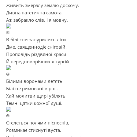
Живить змерзлу землю досхочу.
Дивна патетична самота.
Аж забракло слів. І я мовчу.
В білі сни занурились ліси.
Дме, священнодіє сніговій.
Проповідь різдвяної краси
Й передноворічних літургій.
Білими воронами летять
Білі не римовані вірші.
Хай молитви щирі убілять
Темні цятки кожної душі.
Стелеться полями піснеспів,
Розмикає стиснуті вуста.