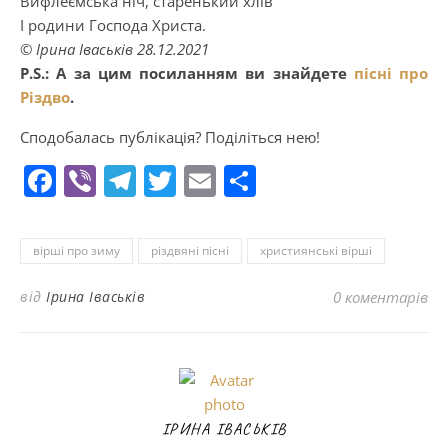
Вифлеємська ніч, старенький хлів
І родини Господа Христа.
© Ірина Іваськів 28.12.2021️
P.S.: А за цим посиланням ви знайдете
пісні про
Різдво
.
Сподобалась публікація? Поділіться нею!
Facebook
Viber
Telegram
Twitter
Email
Поділитися
вірші про зиму
різдвяні пісні
християнські вірші
від
Ірина Іваськів
0 коментарів
ІРИНА ІВАСЬКІВ