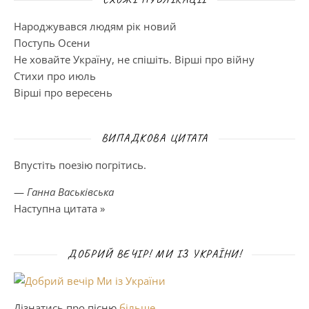
Народжувався людям рік новий
Поступь Осени
Не ховайте Україну, не спішіть. Вірші про війну
Стихи про июль
Вірші про вересень
ВИПАДКОВА ЦИТАТА
Впустіть поезію погрітись.
—
Ганна Васьківська
Наступна цитата »
ДОБРИЙ ВЕЧІР! МИ ІЗ УКРАЇНИ!
Дізнатись про пісню
більше
.