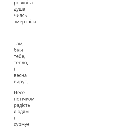
розквіта
душа
чиясь
змертвіла…
Там,
біля
тебе,
тепло,
і
весна
вирує,
Несе
потічком
радість
людям
і
сурмує.