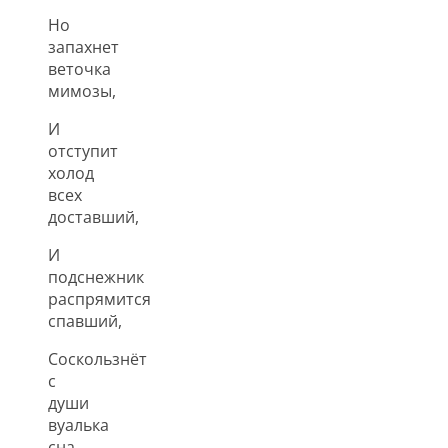
Но
запахнет
веточка
мимозы,
И
отступит
холод
всех
доставший,
И
подснежник
распрямится
спавший,
Соскользнёт
с
души
вуалька
сна,