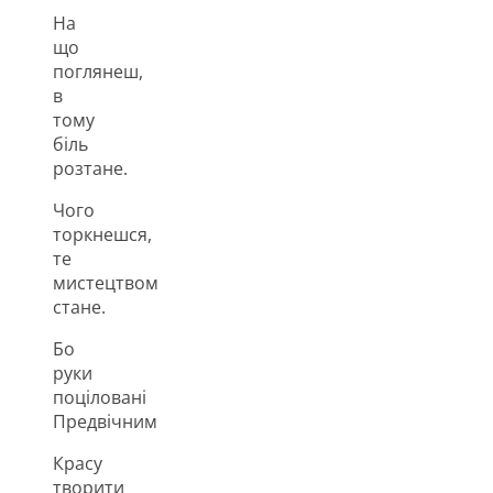
На
що
поглянеш,
в
тому
біль
розтане.
Чого
торкнешся,
те
мистецтвом
стане.
Бо
руки
поціловані
Предвічним
Красу
творити