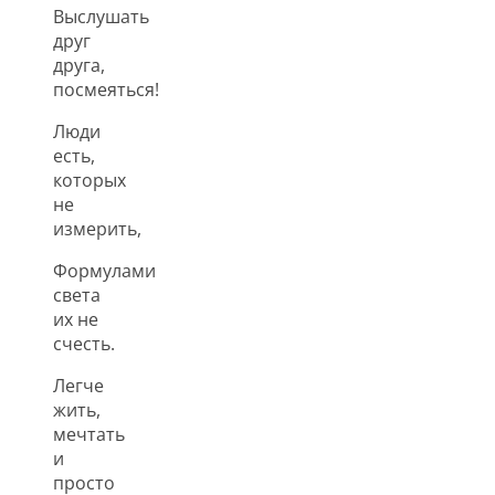
Выслушать
друг
друга,
посмеяться!
Люди
есть,
которых
не
измерить,
Формулами
света
их не
счесть.
Легче
жить,
мечтать
и
просто