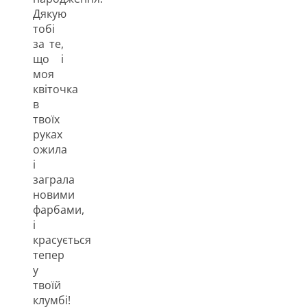
Дякую
тобі
за те,
що і
моя
квіточка
в
твоїх
руках
ожила
і
заграла
новими
фарбами,
і
красується
тепер
у
твоїй
клумбі!