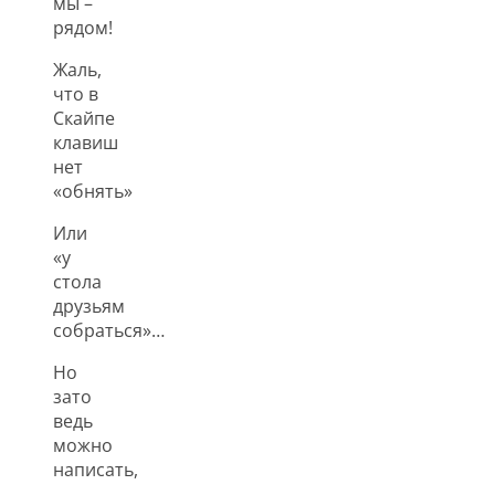
мы –
рядом!
Жаль,
что в
Скайпе
клавиш
нет
«обнять»
Или
«у
стола
друзьям
собраться»…
Но
зато
ведь
можно
написать,