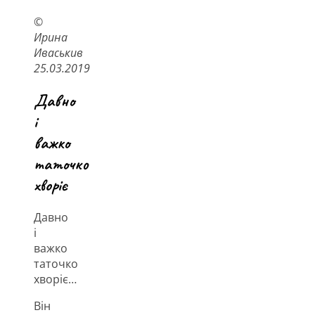
©
Ирина
Иваськив
25.03.2019
Давно
і
важко
таточко
хворіє
Давно
і
важко
таточко
хворіє…
Він