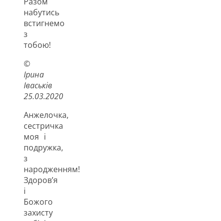
Разом
набутись
встигнемо
з
тобою!
©
Ірина
Іваськів
25.03.2020
Анжелочка,
сестричка
моя і
подружка,
з
народженням!
Здоров’я
і
Божого
захисту