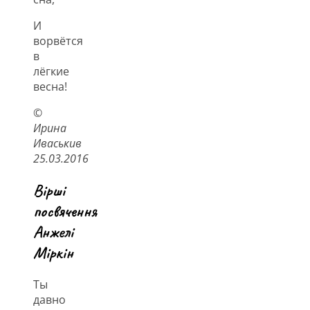
И
ворвётся
в
лёгкие
весна!
©
Ирина
Иваськив
25.03.2016
Вірші
посвячення
Анжелі
Міркін
Ты
давно