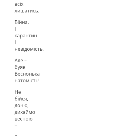
всіх
лишатись.
Війна.
І
карантин.
І
невідомість.
Але –
буяє
Веснонька
натомість!
Не
бійся,
доню,
дихаймо
весною
–