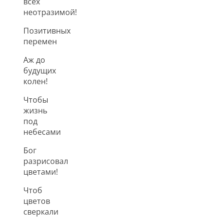
всех
неотразимой!
Позитивных
перемен
Аж до
будущих
колен!
Чтобы
жизнь
под
небесами
Бог
разрисовал
цветами!
Чтоб
цветов
сверкали