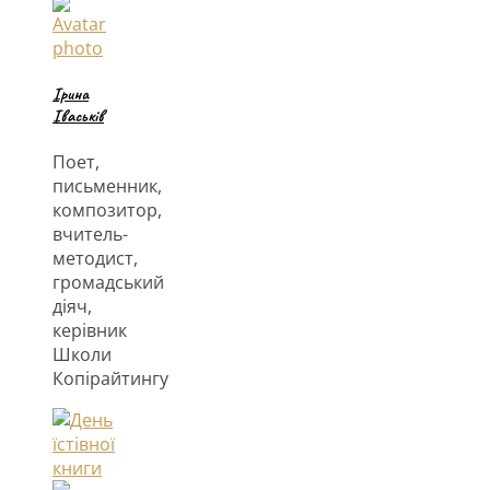
Ірина
Іваськів
Поет,
письменник,
композитор,
вчитель-
методист,
громадський
діяч,
керівник
Школи
Копірайтингу