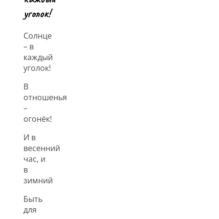
уголок!
Солнце
– в
каждый
уголок!
В
отношенья
–
огонёк!
И в
весенний
час, и
в
зимний
Быть
для