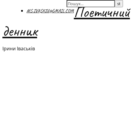
Поетичний
MS.IVASKIV@GMAIL.COM
денник
Ірини Іваськів