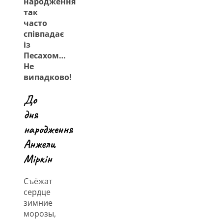
народження
так
часто
співпадає
із
Песахом…
Не
випадково!
До
дня
народження
Анжели
Міркін
Съёжат
сердце
зимние
морозы,