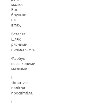
малює
Бог
бруньки
на
вітах,
Встеляє
шлях
рясними
пелюстками,
Фарбує
веселковими
мазками…
І
тішиться
палітра
просвітліла,
І