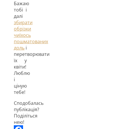
Бажаю
тобі і
далі
збирати
обрізки
чиїхось
пошматованих
доль
і
перетворювати
їх у
квіти!
Люблю
і
ціную
тебе!
Сподобалась
публікація?
Поділіться
нею!