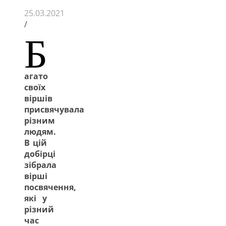
25.03.2021
/
Б
агато
своїх
віршів
присвячувала
різним
людям.
В цій
добірці
зібрала
вірші
посвячення,
які у
різний
час