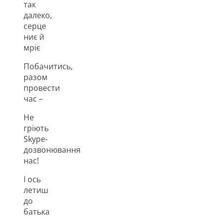
так
далеко,
серце
ниє й
мріє
Побачитись,
разом
провести
час –
Не
гріють
Skype-
дозвонювання
нас!
І ось
летиш
до
батька