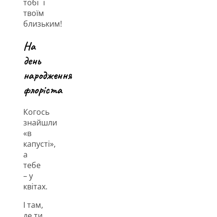
тобі і
твоїм
близьким!
На
день
народження
флоріста
Когось
знайшли
«в
капусті»,
а
тебе
– у
квітах.
І там,
де ти,