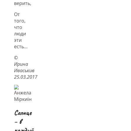
верить,
От
того,
что
люди
эти
есть…
©
Ирина
Иваськив
25.03.2017
Солнце
– в
каждый