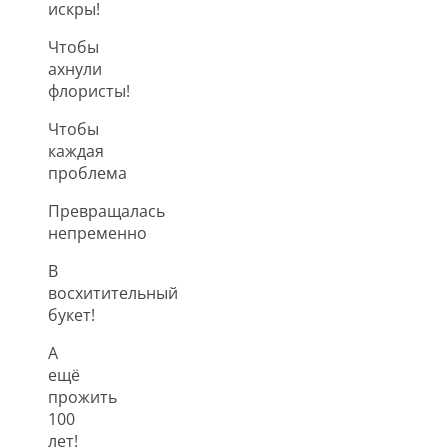
искры!
Чтобы
ахнули
флористы!
Чтобы
каждая
проблема
Превращалась
непременно
В
восхитительный
букет!
А
ещё
прожить
100
лет!