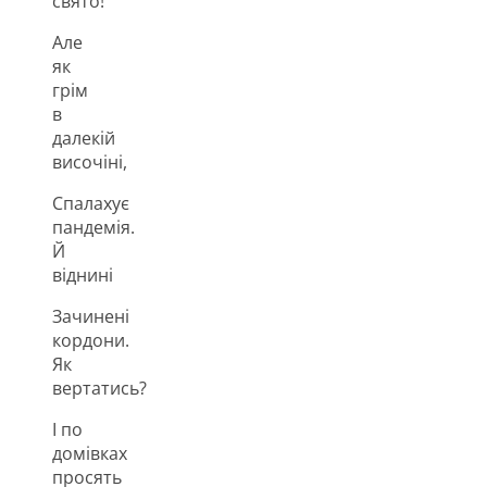
свято!
Але
як
грім
в
далекій
височіні,
Спалахує
пандемія.
Й
віднині
Зачинені
кордони.
Як
вертатись?
І по
домівках
просять