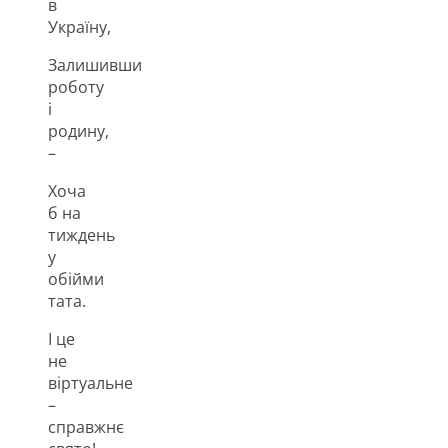
в
Україну,
Залишивши
роботу
і
родину,
–
Хоча
б на
тиждень
у
обійми
тата.
І це
не
віртуальне
–
справжнє