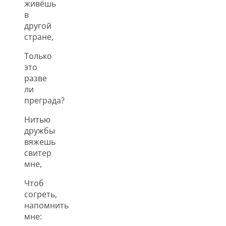
живёшь
в
другой
стране,
Только
это
разве
ли
преграда?
Нитью
дружбы
вяжешь
свитер
мне,
Чтоб
согреть,
напомнить
мне: