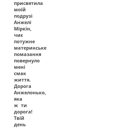
присвятила
моїй
подрузі
Анжелі
Міркін,
чиє
потужне
материнське
помазання
повернуло
мені
смак
життя.
Дорога
Анжелонько,
яка
ж ти
дорога!
Твій
день