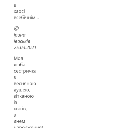
в
хаосі
всебічнім…
Ⓒ
Ірина
Іваськів
25.03.2021
Моя
люба
сестричка
з
весняною
душею,
зітканою
із
квітів,
з
днем
народження!