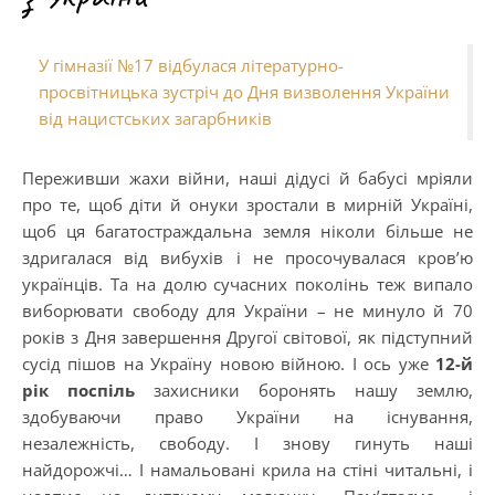
У гімназії №17 відбулася літературно-
просвітницька зустріч до Дня визволення України
від нацистських загарбників
Переживши жахи війни, наші дідусі й бабусі мріяли
про те, щоб діти й онуки зростали в мирній Україні,
щоб ця багатостраждальна земля ніколи більше не
здригалася від вибухів і не просочувалася кров’ю
українців. Та на долю сучасних поколінь теж випало
виборювати свободу для України – не минуло й 70
років з Дня завершення Другої світової, як підступний
сусід пішов на Україну новою війною. І ось уже
12-й
рік поспіль
захисники боронять нашу землю,
здобуваючи право України на існування,
незалежність, свободу. І знову гинуть наші
найдорожчі… І намальовані крила на стіні читальні, і