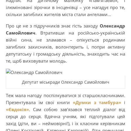
надпис на дитячому малюнку «Пам’ятаємо», і
ілюміновані зірочки в інсценівці – усе нагадує про те,
скільки загиблих жителів міста стали ангелами…
Про це не з підручників знає гість заходу
Олександр
Самойлович
. Втративши на російсько-українській
війні сина, не зламався – опікується родинами
загиблих захисників, волонтерить і, попри активну
депутатську і громадську діяльність, знаходить час на
те, щоб виховувати молодь.
Депутат міськради Олександр Самойлович
Теж мала нагоду поспілкуватися зі старшокласниками.
Презентувала їм свої книги
«Думки з тамбура»
і
«Євдокія»
. Сам собою зав’язався теплий діалог від
серця до серця. Вдячна учням, які підготували цей
захід (діти, ви – неймовірні!), і їх класним керівникам
(Олені Костіковій, Катерині Карповій). Діти пречудові.