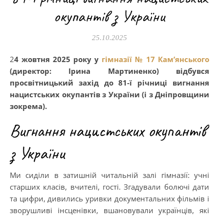
окупантів з України
25.10.2025
24 жовтня 2025 року у
гімназії № 17 Кам’янського
(директор: Ірина Мартиненко) відбувся
просвітницький захід до 81-ї річниці вигнання
нацистських окупантів з України (і з Дніпровщини
зокрема).
Вигнання нацистських окупантів
з України
Ми сиділи в затишній читальній залі гімназії: учні
старших класів, вчителі, гості. Згадували болючі дати
та цифри, дивились уривки документальних фільмів і
зворушливі інсценівки, вшановували українців, які