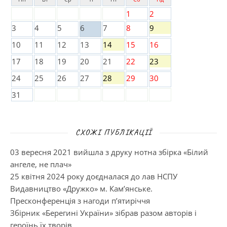
1
2
3
4
5
6
7
8
9
10
11
12
13
14
15
16
17
18
19
20
21
22
23
24
25
26
27
28
29
30
31
СХОЖІ ПУБЛІКАЦІЇ
03 вересня 2021 вийшла з друку нотна збірка «Білий
ангеле, не плач»
25 квітня 2024 року доєдналася до лав НСПУ
Видавництво «Дружко» м. Кам’янське.
Пресконференція з нагоди п’ятиріччя
Збірник «Берегині України» зібрав разом авторів і
героїнь їх творів