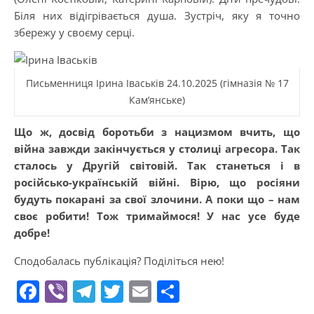
Біля них відігрівається душа. Зустріч, яку я точно
збережу у своєму серці.
Письменниця Ірина Іваськів 24.10.2025 (гімназія № 17
Кам’янське)
Що ж, досвід боротьби з нацизмом вчить, що
війна завжди закінчується у столиці агресора. Так
сталось у Другій світовій. Так станеться і в
російсько-українській війні. Вірю, що росіяни
будуть покарані за свої злочини. А поки що – нам
своє робити! Тож тримаймося! У нас усе буде
добре!
Сподобалась публікація? Поділіться нею!
Facebook
Viber
Telegram
Twitter
Email
Поділитися