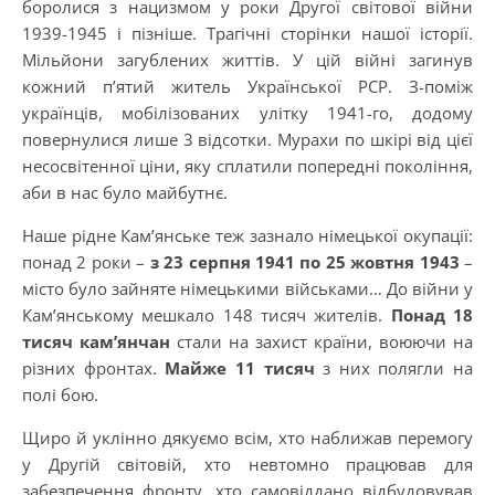
боролися з нацизмом у роки Другої світової війни
1939-1945 і пізніше. Трагічні сторінки нашої історії.
Мільйони загублених життів. У цій війні загинув
кожний п’ятий житель Української РСР. З-поміж
українців, мобілізованих улітку 1941-го, додому
повернулися лише 3 відсотки. Мурахи по шкірі від цієї
несосвітенної ціни, яку сплатили попередні покоління,
аби в нас було майбутнє.
Наше рідне Кам’янське теж зазнало німецької окупації:
понад 2 роки –
з 23 серпня 1941 по 25 жовтня 1943
–
місто було зайняте німецькими військами… До війни у
Кам’янському мешкало 148 тисяч жителів.
Понад 18
тисяч кам’янчан
стали на захист країни, воюючи на
різних фронтах.
Майже 11 тисяч
з них полягли на
полі бою.
Щиро й уклінно дякуємо всім, хто наближав перемогу
у Другій світовій, хто невтомно працював для
забезпечення фронту, хто самовіддано відбудовував