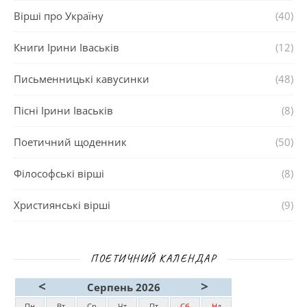
Вірші про Україну
(40)
Книги Ірини Іваськів
(12)
Письменницькі кавусинки
(48)
Пісні Ірини Іваськів
(8)
Поетичний щоденник
(50)
Філософські вірші
(8)
Християнські вірші
(9)
ПОЕТИЧНИЙ КАЛЕНДАР
<
>
Серпень 2026
Пн
Вт
Ср
Чт
Пт
Сб
Нд