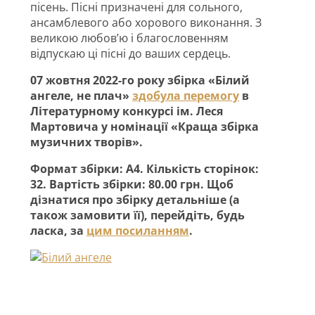
пісень. Пісні призначені для сольного,
ансамблевого або хорового виконання. З
великою любов’ю і благословенням
відпускаю ці пісні до ваших сердець.
07 жовтня 2022-го року збірка «Білий
ангеле, не плач»
здобула перемогу
в
Літературному конкурсі ім. Леся
Мартовича у номінації «Краща збірка
музичних творів».
Формат збірки: А4. Кількість сторінок:
32. Вартість збірки: 80.00 грн. Щоб
дізнатися про збірку детальніше (а
також замовити її), перейдіть, будь
ласка, за
цим посиланням
.