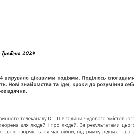
 Травень 2024
024 вирувало цікавими подіями. Поділюсь спогадам
сть. Нові знайомства та ідеї, кроки до розуміння себ
уже вдячна.
овинного телеканалу D1. Пів години чудового змістовног
створена для людей і про людей. За результатами цьог
 свою творчість під час війни, підтримку рідних і свог