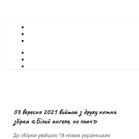
03 вересня 2021 вийшла з друку нотна
збірка «Білий ангеле, не плач»
До збірки увійшло 18 нових українських