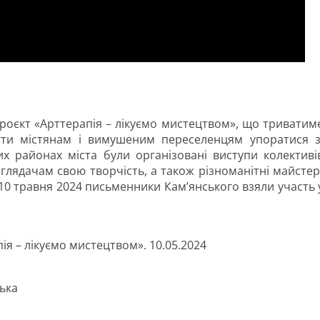
роєкт «Арттерапія – лікуємо мистецтвом», що триватим
огти містянам і вимушеним переселенцям упоратися з
их районах міста були організовані виступи колективі
и глядачам свою творчість, а також різноманітні майстер
. 10 травня 2024 письменники Кам’янського взяли участь 
ія – лікуємо мистецтвом». 10.05.2024
ька