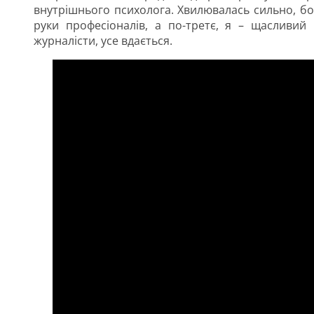
внутрішнього психолога. Хвилювалась сильно, бо
руки професіоналів, а по-третє, я – щасливий 
журналісти, усе вдається.