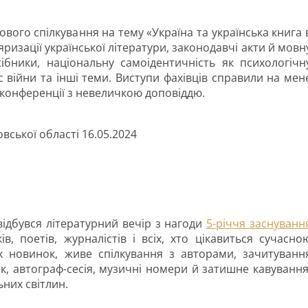
ового спілкування на тему «Україна та українська книга 
изації української літератури, законодавчі акти й мовн
осібники, національну самоідентичність як психологічн
с війни та інші теми. Виступи фахівців справили на мен
 конференції з невеличкою доповіддю.
вської області 16.05.2024
 відбувся літературний вечір з нагоди
5-річчя заснуванн
в, поетів, журналістів і всіх, хто цікавиться сучасно
х новинок, живе спілкування з авторами, зачитуванн
к, автограф-сесія, музичні номери й затишне кавування
ьних світлин.