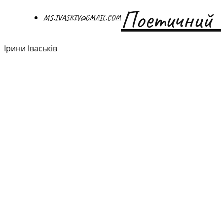
Поетичний 
MS.IVASKIV@GMAIL.COM
Ірини Іваськів