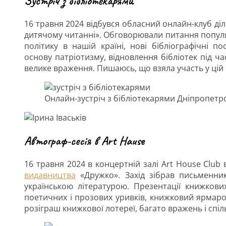
Зустріч з бібліотекарями
16 травня 2024 відбувся обласний онлайн-клуб діл
дитячому читанні». Обговорювали питання популяр
політику в нашій країні, нові бібліографічні п
основу патріотизму, відновлення бібліотек під ча
велике враження. Пишаюсь, що взяла участь у цій
Онлайн-зустріч з бібліотекарями Дніпропетро
Автограф-сесія в Art Hause
16 травня 2024 в концертній залі Art House Club
видавництва
«Дружко». Захід зібрав письменникі
українською літературою. Презентації книжкови
поетичних і прозових уривків, книжковий ярмаро
розіграш книжкової лотереї, багато вражень і спіл