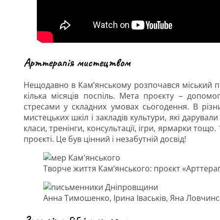
Арттерапія мистецтвом
Нещодавно в Кам’янському розпочався міський п
кілька місяців поспіль. Мета проєкту – допом
стресами у складних умовах сьогодення. В різн
мистецьких шкіл і закладів культури, які дарувал
класи, тренінги, консультації, ігри, ярмарки тощо
проєкті. Це був цінний і незабутній досвід!
Творче життя Кам’янського: проєкт «Арттерап
Анна Тимошенко, Ірина Іваськів, Яна Ловчинс