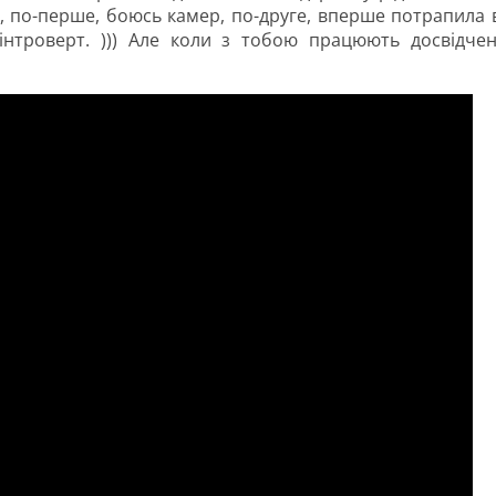
, по-перше, боюсь камер, по-друге, вперше потрапила 
інтроверт. ))) Але коли з тобою працюють досвідчен