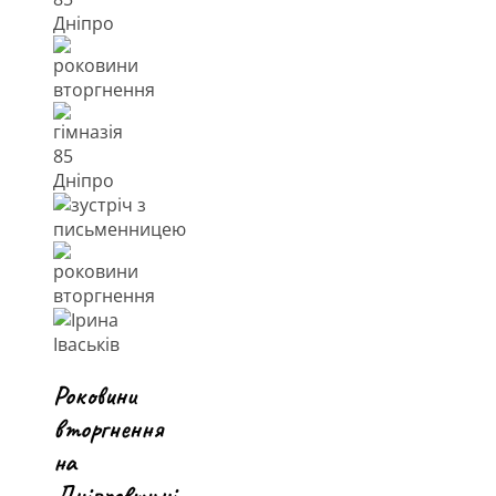
Роковини
вторгнення
на
Дніпровщині