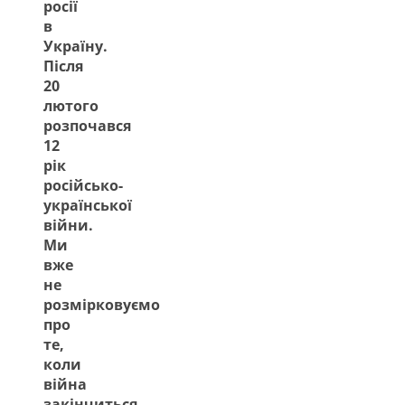
росії
в
Україну.
Після
20
лютого
розпочався
12
рік
російсько-
української
війни.
Ми
вже
не
розмірковуємо
про
те,
коли
війна
закінчиться.