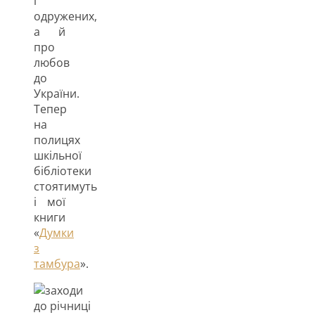
і
одружених,
а й
про
любов
до
України.
Тепер
на
полицях
шкільної
бібліотеки
стоятимуть
і мої
книги
«
Думки
з
тамбура
».