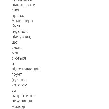
відстоювати
свої
права.
Атмосфера
була
чудовою:
відчувала,
що
слова
мої
сіються
в
підготовлений
ґрунт
(вдячна
колегам
за
патріотичне
виховання
молоді