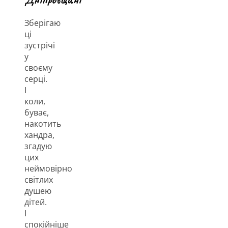
Зберігаю
ці
зустрічі
у
своєму
серці.
І
коли,
буває,
накотить
хандра,
згадую
цих
неймовірно
світлих
душею
дітей.
І
спокійніше