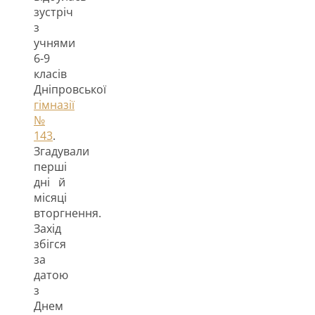
зустріч
з
учнями
6-9
класів
Дніпровської
гімназії
№
143
.
Згадували
перші
дні й
місяці
вторгнення.
Захід
збігся
за
датою
з
Днем