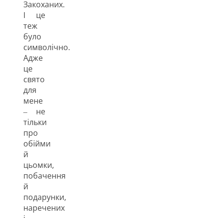
Закоханих.
І це
теж
було
символічно.
Адже
це
свято
для
мене
‒ не
тільки
про
обійми
й
цьомки,
побачення
й
подарунки,
наречених