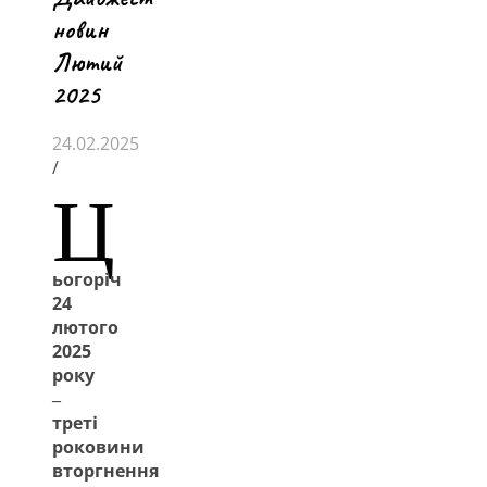
новин
Лютий
2025
24.02.2025
/
Ц
ьогоріч
24
лютого
2025
року
‒
треті
роковини
вторгнення