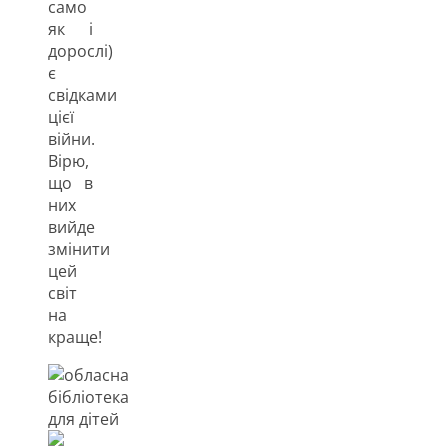
само
як і
дорослі)
є
свідками
цієї
війни.
Вірю,
що в
них
вийде
змінити
цей
світ
на
краще!