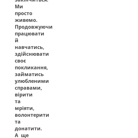
Ми
просто
живемо.
Продовжуючи
працювати
й
навчатись,
здійснювати
своє
покликання,
займатись
улюбленими
справами,
вірити
та
мріяти,
волонтерити
та
донатити.
А ще