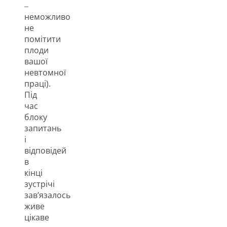
‒
неможливо
не
помітити
плоди
вашої
невтомної
праці).
Під
час
блоку
запитань
і
відповідей
в
кінці
зустрічі
зав’язалось
живе
цікаве