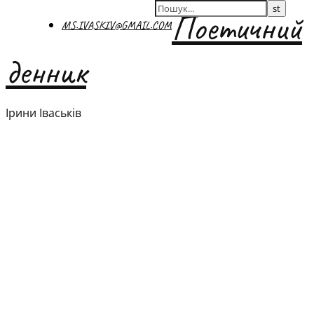
Поетичний
MS.IVASKIV@GMAIL.COM
денник
Ірини Іваськів