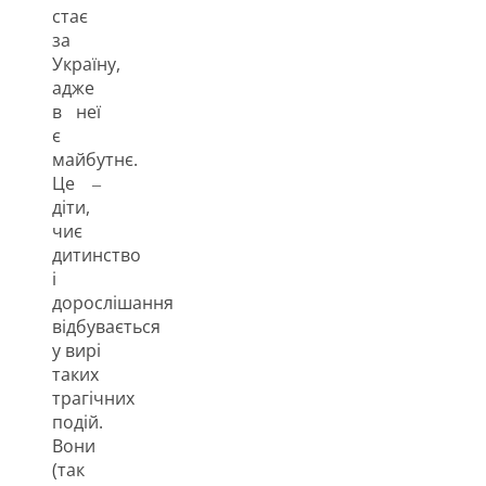
стає
за
Україну,
адже
в неї
є
майбутнє.
Це ‒
діти,
чиє
дитинство
і
дорослішання
відбувається
у вирі
таких
трагічних
подій.
Вони
(так