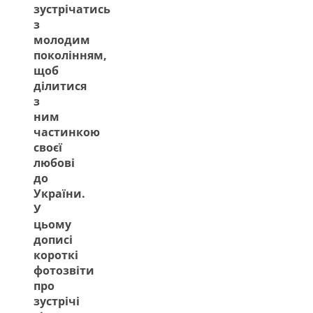
зустрічатись
з
молодим
поколінням,
щоб
ділитися
з
ним
частинкою
своєї
любові
до
України.
У
цьому
дописі
короткі
фотозвіти
про
зустрічі