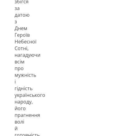
збігся
за
датою
з
Днем
Героїв
Небесної
Сотні,
нагадуючи
всім
про
мужність
і
гідність
українського
народу,
його
прагнення
волі
й
готовність