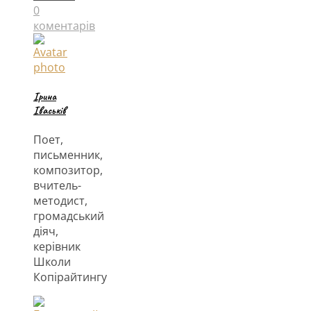
0
коментарів
Ірина
Іваськів
Поет,
письменник,
композитор,
вчитель-
методист,
громадський
діяч,
керівник
Школи
Копірайтингу