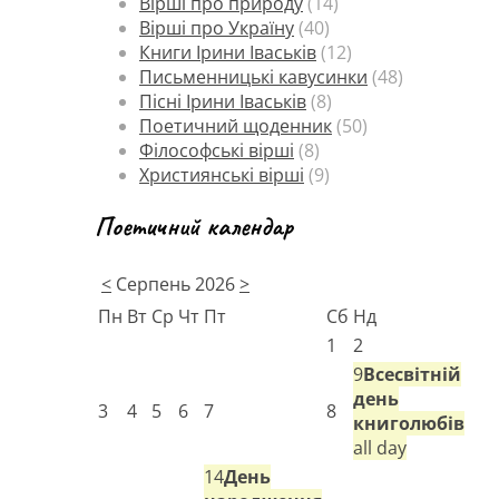
Вірші про природу
(14)
Вірші про Україну
(40)
Книги Ірини Іваськів
(12)
Письменницькі кавусинки
(48)
Пісні Ірини Іваськів
(8)
Поетичний щоденник
(50)
Філософські вірші
(8)
Християнські вірші
(9)
Поетичний календар
<
Серпень 2026
>
Пн
Вт
Ср
Чт
Пт
Сб
Нд
1
2
9
Всесвітній
день
3
4
5
6
7
8
книголюбів
all day
14
День