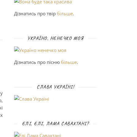
Дізнатись про твір
більше
.
УКРАЇНО, НЕНЕЧКО МОЯ
Дізнатись про пісню
більше
.
СЛАВА УКРАЇНІ!
ну
о,
ні
их
ЕЛІ, ЕЛІ, ЛАМА САВАХТАНІ?