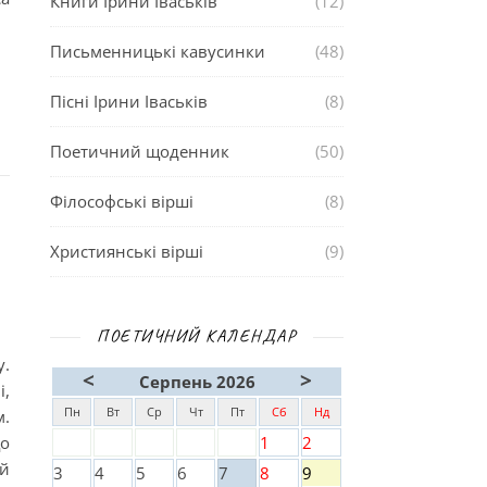
Книги Ірини Іваськів
(12)
Письменницькі кавусинки
(48)
Пісні Ірини Іваськів
(8)
Поетичний щоденник
(50)
Філософські вірші
(8)
Християнські вірші
(9)
ПОЕТИЧНИЙ КАЛЕНДАР
у.
<
>
Серпень 2026
і,
Пн
Вт
Ср
Чт
Пт
Сб
Нд
.
що
1
2
ий
3
4
5
6
7
8
9