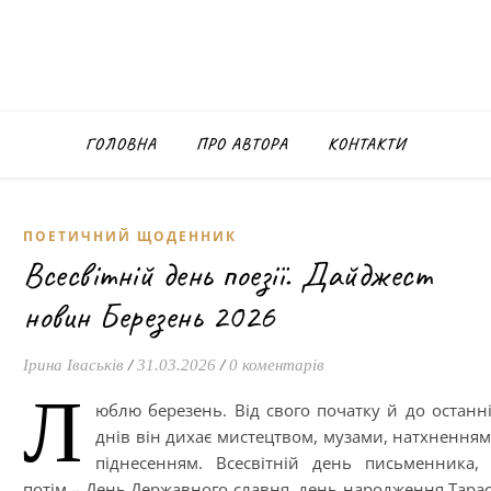
ГОЛОВНА
ПРО АВТОРА
КОНТАКТИ
ПОЕТИЧНИЙ ЩОДЕННИК
Всесвітній день поезії. Дайджест
новин Березень 2026
Ірина Іваськів
/
31.03.2026
/
0 коментарів
Л
юблю березень. Від свого початку й до останн
днів він дихає мистецтвом, музами, натхненням
піднесенням. Всесвітній день письменника,
потім – День Державного славня, день народження Тара