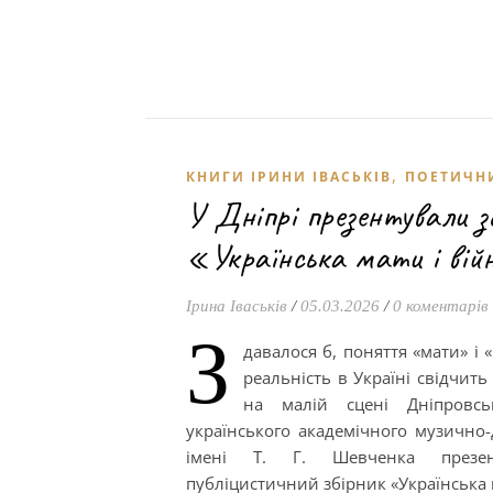
,
КНИГИ ІРИНИ ІВАСЬКІВ
ПОЕТИЧН
У Дніпрі презентували з
«Українська мати і ві
Ірина Іваськів
/
05.03.2026
/
0 коментарів
З
давалося б, поняття «мати» і «
реальність в Україні свідчить
на малій сцені Дніпровсь
українського академічного музично
імені Т. Г. Шевченка презен
публіцистичний збірник «Українська