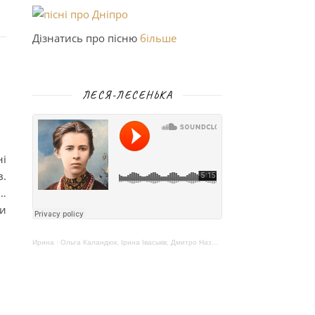
Дізнатись про пісню
більше
ЛЕСЯ-ЛЕСЕНЬКА
ні
в.
і…
ки
Ирина
·
Ольга Каландюк, Ірина Іваськів, Дмитро Назаренко – Леся-Лесенька