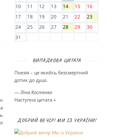
10
11
12
13
14
15
16
17
18
19
20
21
22
23
24
25
26
27
28
29
30
31
ВИПАДКОВА ЦИТАТА
Поезія – це якийсь безсмертний
дотик до душі.
—
Ліна Костенко
Наступна цитата »
і
са
ль
ДОБРИЙ ВЕЧІР! МИ ІЗ УКРАЇНИ!
рі