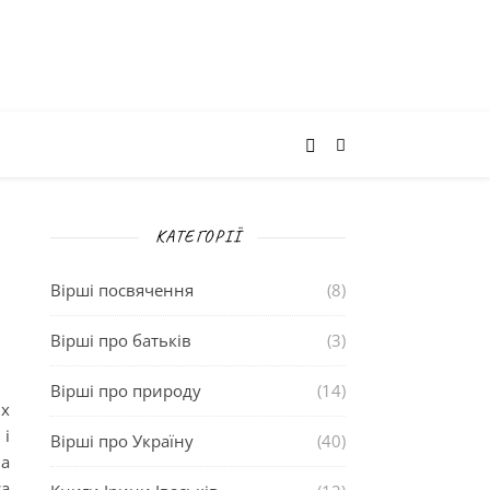
КАТЕГОРІЇ
Вірші посвячення
(8)
Вірші про батьків
(3)
Вірші про природу
(14)
іх
 і
Вірші про Україну
(40)
 а
са