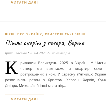
ЧИТАТИ ДАЛІ
,
ВІРШІ ПРО УКРАЇНУ
ХРИСТИЯНСЬКІ ВІРШІ
Пішли скоріш з печери, Верше
Ірина Іваськів
/
20.04.2025
/
0 коментарів
К
ривавий Великдень 2025 в Україні. У Чист
четвер ми вимітаємо з квартир скло 
розтрощених вікон. У Страсну п’ятницю Украї
розпинають разом з Христом: Херсон, Харків, Сум
Дніпро, Миколаїв й інші міста під…
ЧИТАТИ ДАЛІ