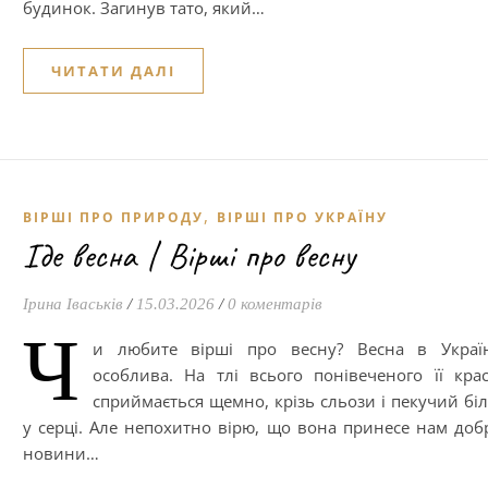
будинок. Загинув тато, який…
ЧИТАТИ ДАЛІ
,
ВІРШІ ПРО ПРИРОДУ
ВІРШІ ПРО УКРАЇНУ
Іде весна | Вірші про весну
Ірина Іваськів
/
15.03.2026
/
0 коментарів
Ч
и любите вірші про весну? Весна в Україн
особлива. На тлі всього понівеченого її кра
сприймається щемно, крізь сльози і пекучий бі
у серці. Але непохитно вірю, що вона принесе нам доб
новини…