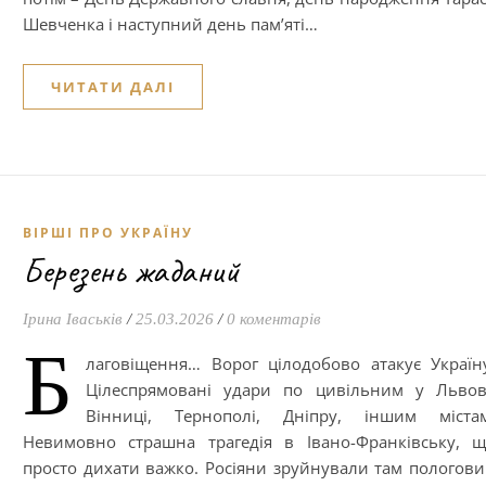
Шевченка і наступний день пам’яті…
ЧИТАТИ ДАЛІ
ВІРШІ ПРО УКРАЇНУ
Березень жаданий
Ірина Іваськів
/
25.03.2026
/
0 коментарів
Б
лаговіщення… Ворог цілодобово атакує Україн
Цілеспрямовані удари по цивільним у Львов
Вінниці, Тернополі, Дніпру, іншим містам
Невимовно страшна трагедія в Івано-Франківську, 
просто дихати важко. Росіяни зруйнували там пологов