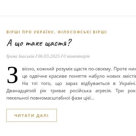
,
ВІРШІ ПРО УКРАЇНУ
ФІЛОСОФСЬКІ ВІРШІ
А що таке щастя?
Ірина Іваськів
/
06.03.2025
/
0 коментарів
З
вісно, кожний розуміє щастя по-своєму. Проте ни
це одвічне красиве поняття набуло нових змісті
На тлі того, що зараз відбувається в Україн
Дванадцятий рік триває російська агресія. Три ро
пекельної повномасштабної фази цієї…
ЧИТАТИ ДАЛІ