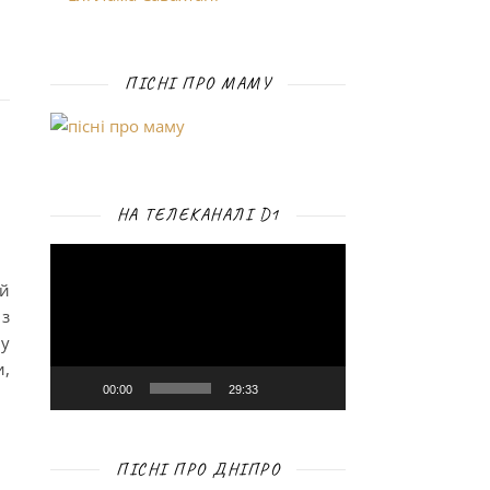
ПІСНІ ПРО МАМУ
НА ТЕЛЕКАНАЛІ D1
Відеопрогравач
ий
з
ну
и,
00:00
29:33
ПІСНІ ПРО ДНІПРО