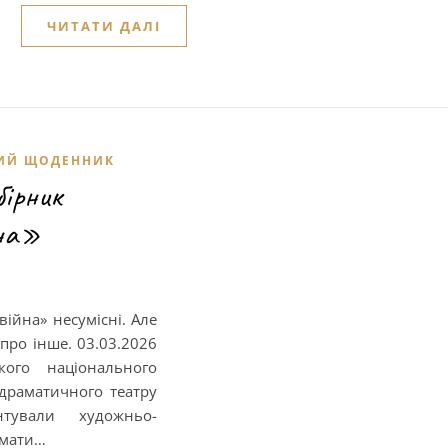
ЧИТАТИ ДАЛІ
ИЙ ЩОДЕННИК
бірник
йна»
війна» несумісні. Але
 про інше. 03.03.2026
кого національного
-драматичного театру
тували художньо-
 мати…