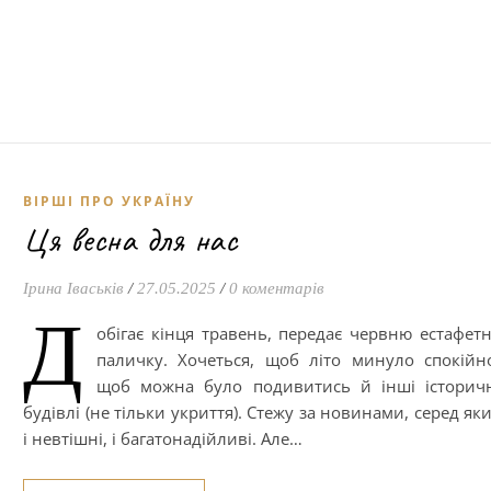
ВІРШІ ПРО УКРАЇНУ
Ця весна для нас
Ірина Іваськів
/
27.05.2025
/
0 коментарів
Д
обігає кінця травень, передає червню естафет
паличку. Хочеться, щоб літо минуло спокійн
щоб можна було подивитись й інші історич
будівлі (не тільки укриття). Стежу за новинами, серед як
і невтішні, і багатонадійливі. Але…