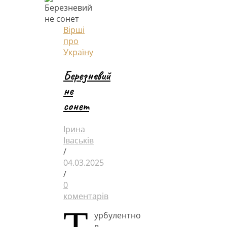
Вірші
про
Україну
Березневий
не
сонет
Ірина
Іваськів
/
04.03.2025
/
0
коментарів
Т
урбулентно
в