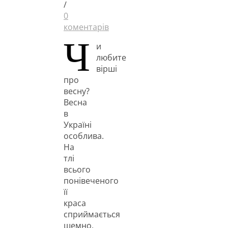
/
0
коментарів
Ч
и
любите
вірші
про
весну?
Весна
в
Україні
особлива.
На
тлі
всього
понівеченого
її
краса
сприймається
щемно,