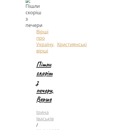
Вірші
про
Україну
,
Християнські
вірші
Пішли
скоріш
з
печери,
Верше
Ірина
Іваськів
/