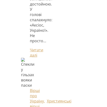
достойною.
У
голові
спалахнуло:
«Аксіос,
Україно!».
Не
просто…
Читати
далі
Вірші
про
Україну
,
Християнські
вірші