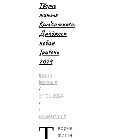
Творче
життя
Кам’янського.
Дайджест
новин
Травень
2024
Ірина
Іваськів
/
31.05.2024
/
0
коментарів
Т
ворче
життя