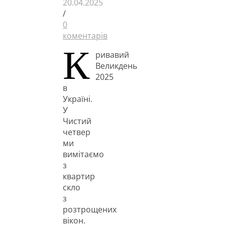
20.04.2025
/
0
коментарів
К
ривавий
Великдень
2025
в
Україні.
У
Чистий
четвер
ми
вимітаємо
з
квартир
скло
з
розтрощених
вікон.