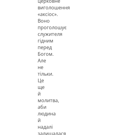
церковне
виголошення
«аксіос».
Воно
проголошує
служителя
гідним
перед
Богом.
Але
не
тільки.
Це
ще
й
молитва,
аби
людина
й
надалі
залишалася