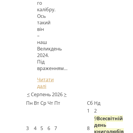
го
калібру.
Ось
такий
він
–
наш
Великдень
2024.
Під
враженням…
Читати
далі
<
Серпень 2026
>
Пн
Вт
Ср
Чт
Пт
Сб
Нд
1
2
9
Всесвітній
день
3
4
5
6
7
8
книголюбів