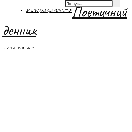
Поетичний
MS.IVASKIV@GMAIL.COM
денник
Ірини Іваськів