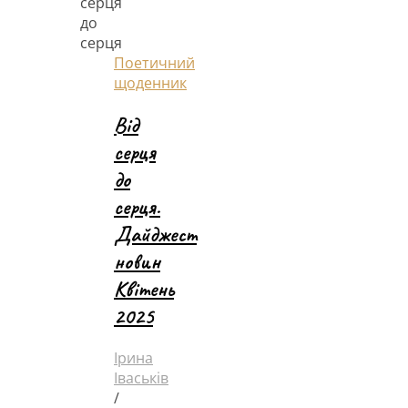
Поетичний
щоденник
Від
серця
до
серця.
Дайджест
новин
Квітень
2025
Ірина
Іваськів
/