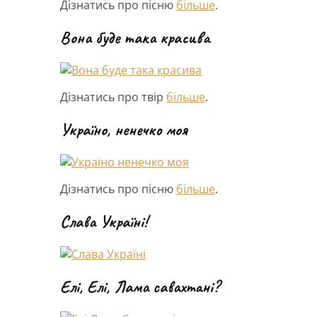
Дізнатись про пісню
більше
.
Вона буде така красива
Дізнатись про твір
більше
.
Україно, ненечко моя
Дізнатись про пісню
більше
.
Слава Україні!
Елі, Елі, Лама савахтані?