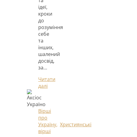
та
ідеї,
кроки
до
розуміння
себе
та
інших,
шалений
досвід,
за…
Читати
далі
Вірші
про
Україну
,
Християнські
вірші