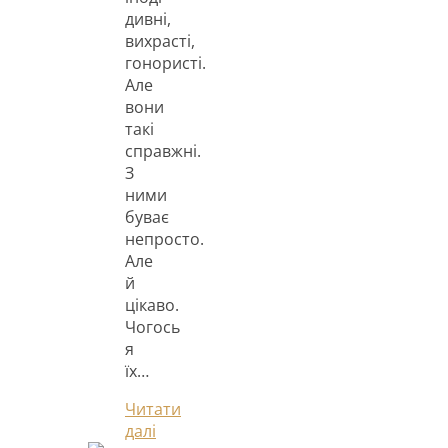
дивні,
вихрасті,
гонористі.
Але
вони
такі
справжні.
З
ними
буває
непросто.
Але
й
цікаво.
Чогось
я
їх…
Читати
далі