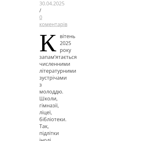
30.04.2025
/
0
коментарів
К
вітень
2025
року
запам’ятається
численними
літературними
зустрічами
з
молоддю.
Школи,
гімназії,
ліцеї,
бібліотеки.
Так,
підлітки
іноді