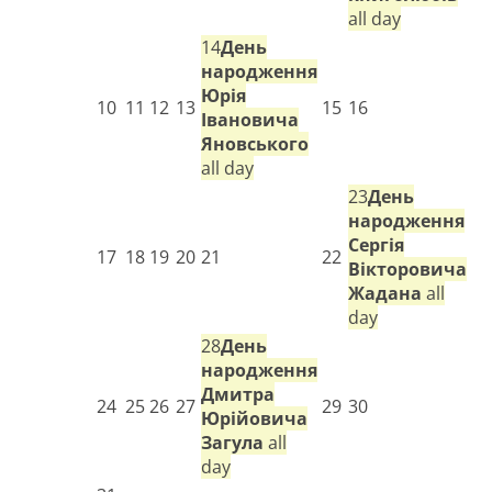
all day
14
День
народження
Юрія
10
11
12
13
15
16
Івановича
Яновського
all day
23
День
народження
Сергія
17
18
19
20
21
22
Вікторовича
Жадана
all
day
28
День
народження
Дмитра
24
25
26
27
29
30
Юрійовича
Загула
all
day