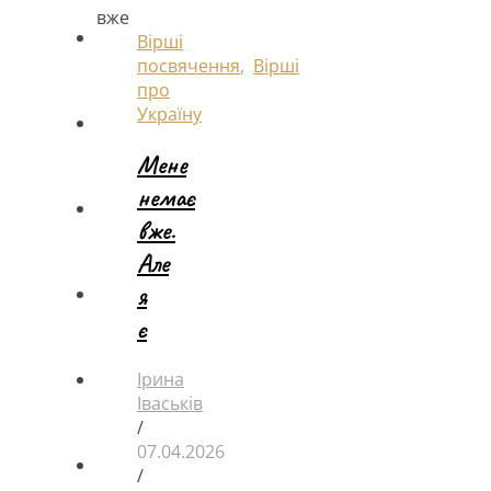
Вірші
посвячення
,
Вірші
про
Україну
Мене
немає
вже.
Але
я
є
Ірина
Іваськів
/
07.04.2026
/