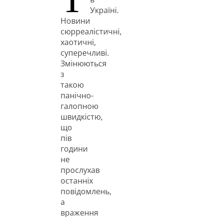
Україні.
Новини
сюрреалістичні,
хаотичні,
суперечливі.
Змінюються
з
такою
панічно-
галопною
швидкістю,
що
пів
години
не
прослухав
останніх
повідомлень,
а
враження