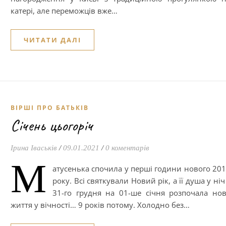
катері, але переможців вже…
ЧИТАТИ ДАЛІ
ВІРШІ ПРО БАТЬКІВ
Січень цьогоріч
Ірина Іваськів
/
09.01.2021
/
0 коментарів
М
атусенька спочила у перші години нового 20
року. Всі святкували Новий рік, а її душа у ніч
31-го грудня на 01-ше січня розпочала но
життя у вічності… 9 років потому. Холодно без…