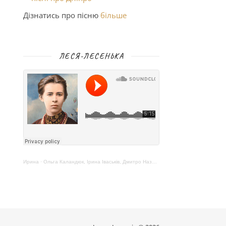
Дізнатись про пісню
більше
ЛЕСЯ-ЛЕСЕНЬКА
Ирина
·
Ольга Каландюк, Ірина Іваськів, Дмитро Назаренко – Леся-Лесенька