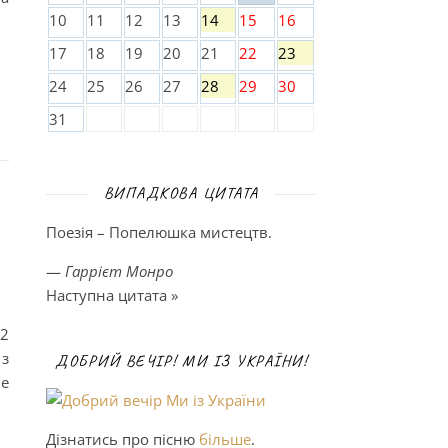
10
11
12
13
14
15
16
17
18
19
20
21
22
23
24
25
26
27
28
29
30
31
ВИПАДКОВА ЦИТАТА
Поезія – Попелюшка мистецтв.
—
Гаррієт Монро
Наступна цитата »
12
 з
ДОБРИЙ ВЕЧІР! МИ ІЗ УКРАЇНИ!
ве
Дізнатись про пісню
більше
.