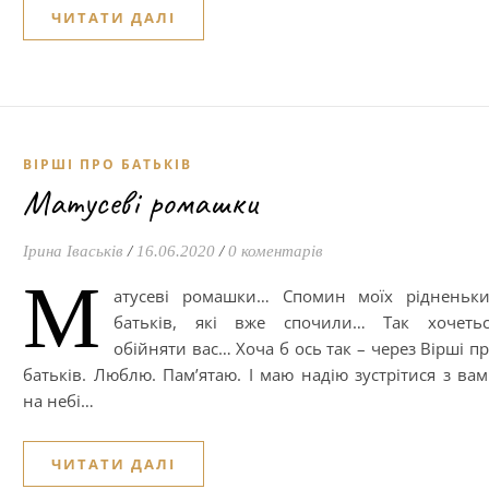
ЧИТАТИ ДАЛІ
ВІРШІ ПРО БАТЬКІВ
Матусеві ромашки
Ірина Іваськів
/
16.06.2020
/
0 коментарів
М
атусеві ромашки… Спомин моїх рідненьки
батьків, які вже спочили… Так хочетьс
обійняти вас… Хоча б ось так – через Вірші п
батьків. Люблю. Пам’ятаю. І маю надію зустрітися з ва
на небі…
ЧИТАТИ ДАЛІ