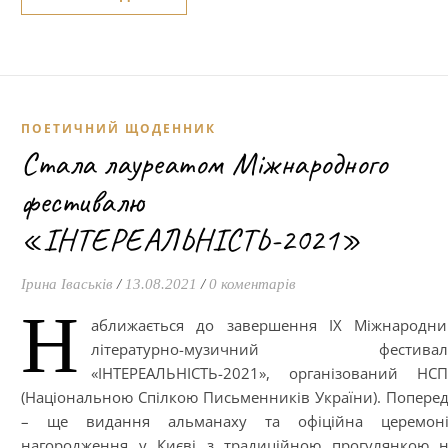
ПОЕТИЧНИЙ ЩОДЕННИК
Стала лауреатом Міжнародного
фестивалю
«ІНТЕРЕАЛЬНІСТЬ-2021»
Ірина Іваськів
/
13.08.2021
/
0 коментарів
Н
аближається до завершення IX Міжнародни
літературно-музичний фестивал
«ІНТЕРЕАЛЬНІСТЬ-2021», організований НС
(Національною Спілкою Письменників України). Попере
– ще видання альманаху та офіційна церемоні
нагородження у Києві з традиційною прогулянкою 