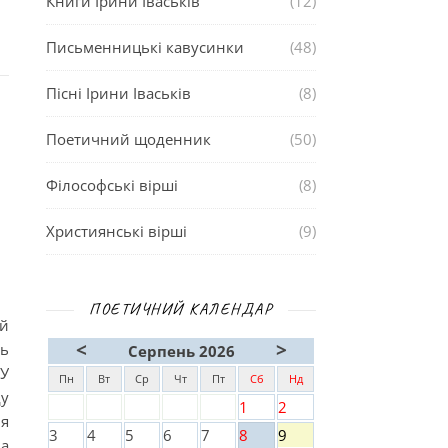
Книги Ірини Іваськів
(12)
Письменницькі кавусинки
(48)
Пісні Ірини Іваськів
(8)
Поетичний щоденник
(50)
Філософські вірші
(8)
Християнські вірші
(9)
ПОЕТИЧНИЙ КАЛЕНДАР
й
<
>
ь
Серпень 2026
ПУ
Пн
Вт
Ср
Чт
Пт
Сб
Нд
ду
1
2
я
3
4
5
6
7
8
9
на