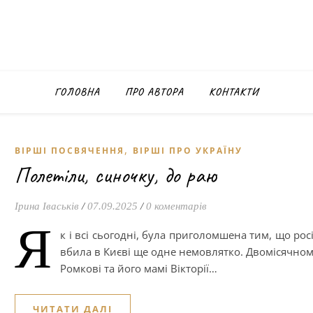
ГОЛОВНА
ПРО АВТОРА
КОНТАКТИ
,
ВІРШІ ПОСВЯЧЕННЯ
ВІРШІ ПРО УКРАЇНУ
Полетіли, синочку, до раю
Ірина Іваськів
/
07.09.2025
/
0 коментарів
Я
к і всі сьогодні, була приголомшена тим, що рос
вбила в Києві ще одне немовлятко. Двомісячно
Ромкові та його мамі Вікторії…
ЧИТАТИ ДАЛІ