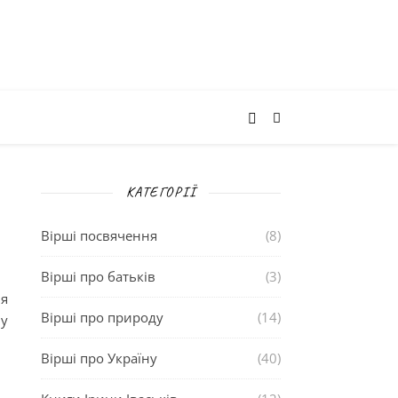
КАТЕГОРІЇ
Вірші посвячення
(8)
Вірші про батьків
(3)
ія
Вірші про природу
(14)
му
Вірші про Україну
(40)