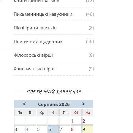
Книги Ірини Іваськів
(12)
Письменницькі кавусинки
(48)
Пісні Ірини Іваськів
(8)
Поетичний щоденник
(50)
Філософські вірші
(8)
Християнські вірші
(9)
ПОЕТИЧНИЙ КАЛЕНДАР
<
>
Серпень 2026
Пн
Вт
Ср
Чт
Пт
Сб
Нд
1
2
3
4
5
6
7
8
9