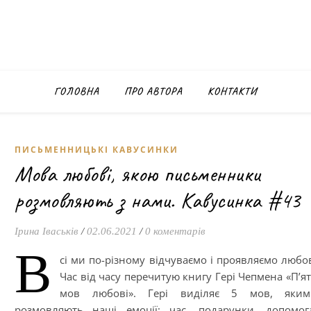
ГОЛОВНА
ПРО АВТОРА
КОНТАКТИ
ПИСЬМЕННИЦЬКІ КАВУСИНКИ
Мова любові, якою письменники
розмовляють з нами. Кавусинка #43
Ірина Іваськів
/
02.06.2021
/
0 коментарів
В
сі ми по-різному відчуваємо і проявляємо любо
Час від часу перечитую книгу Гері Чепмена «П’я
мов любові». Гері виділяє 5 мов, яким
розмовляють наші емоції: час, подарунки, допомог