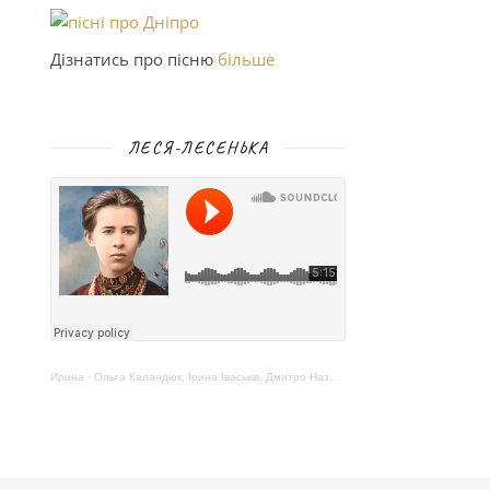
Дізнатись про пісню
більше
ЛЕСЯ-ЛЕСЕНЬКА
Ирина
·
Ольга Каландюк, Ірина Іваськів, Дмитро Назаренко – Леся-Лесенька