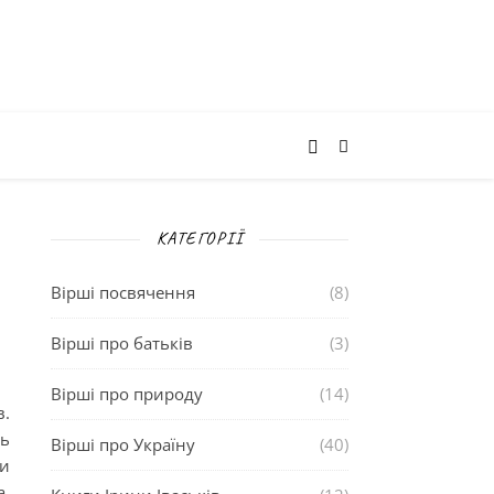
КАТЕГОРІЇ
Вірші посвячення
(8)
Вірші про батьків
(3)
Вірші про природу
(14)
в.
ть
Вірші про Україну
(40)
и
а,