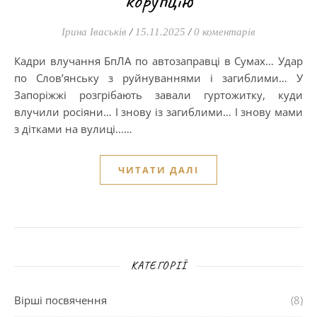
корупцію
Ірина Іваськів
/
15.11.2025
/
0 коментарів
Кадри влучання БпЛА по автозаправці в Сумах… Удар
по Слов’янську з руйнуваннями і загиблими… У
Запоріжжі розгрібають завали гуртожитку, куди
влучили росіяни… І знову із загиблими… І знову мами
з дітками на вулиці……
ЧИТАТИ ДАЛІ
КАТЕГОРІЇ
Вірші посвячення
(8)