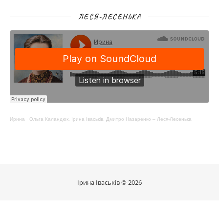
ЛЕСЯ-ЛЕСЕНЬКА
Ирина
·
Ольга Каландюк, Ірина Іваськів, Дмитро Назаренко – Леся-Лесенька
Ірина Іваськів © 2026