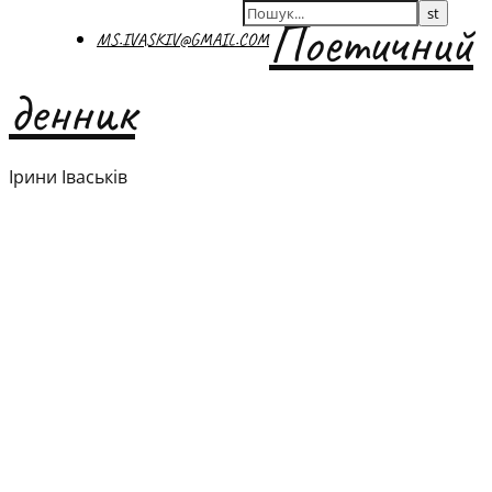
Поетичний
MS.IVASKIV@GMAIL.COM
денник
Ірини Іваськів