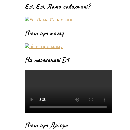
Елі, Елі, Лама савахтані?
Пісні про маму
На телеканалі D1
Пісні про Дніпро