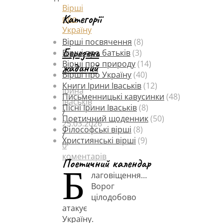
Вірші
Категорії
про
Україну
Вірші посвячення
(8)
Березень
Вірші про батьків
(3)
Вірші про природу
(14)
жаданий
Вірші про Україну
(40)
Книги Ірини Іваськів
(12)
Ірина
Письменницькі кавусинки
(48)
Іваськів
Пісні Ірини Іваськів
(8)
/
Поетичний щоденник
(50)
25.03.2026
Філософські вірші
(8)
/
Християнські вірші
(9)
0
коментарів
Поетичний календар
Б
лаговіщення…
Ворог
цілодобово
атакує
Україну.