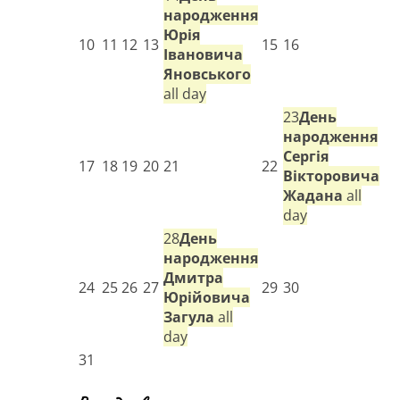
народження
Юрія
10
11
12
13
15
16
Івановича
Яновського
all day
23
День
народження
Сергія
17
18
19
20
21
22
Вікторовича
Жадана
all
day
28
День
народження
Дмитра
24
25
26
27
29
30
Юрійовича
Загула
all
day
31