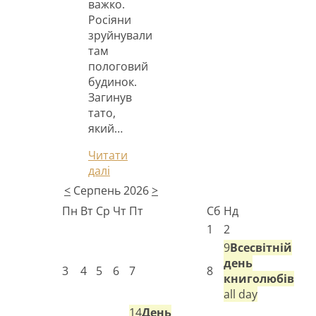
важко.
Росіяни
зруйнували
там
пологовий
будинок.
Загинув
тато,
який…
Читати
далі
<
Серпень 2026
>
Пн
Вт
Ср
Чт
Пт
Сб
Нд
1
2
9
Всесвітній
день
3
4
5
6
7
8
книголюбів
all day
14
День