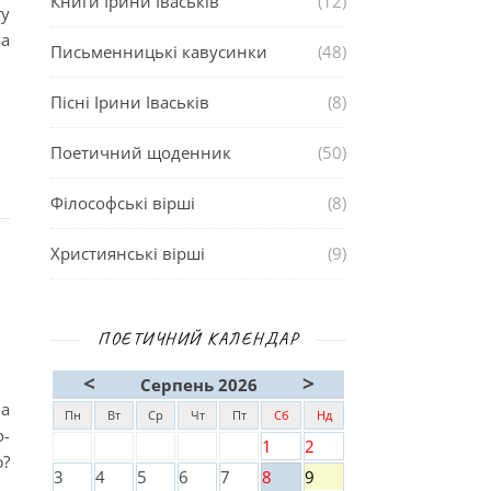
Книги Ірини Іваськів
(12)
гу
ка
Письменницькі кавусинки
(48)
Пісні Ірини Іваськів
(8)
Поетичний щоденник
(50)
Філософські вірші
(8)
Християнські вірші
(9)
ПОЕТИЧНИЙ КАЛЕНДАР
<
>
Серпень 2026
на
Пн
Вт
Ср
Чт
Пт
Сб
Нд
о-
1
2
ю?
3
4
5
6
7
8
9