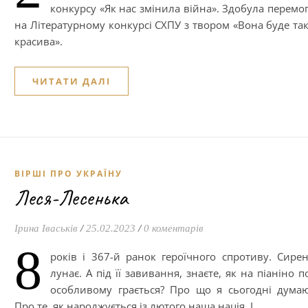
конкурсу «Як нас змінила війна». Здобула перемо
на Літературному конкурсі СХПУ з твором «Вона буде та
красива».
ЧИТАТИ ДАЛІ
ВІРШІ ПРО УКРАЇНУ
Леся-Лесенька
Ірина Іваськів
/
25.02.2023
/
0 коментарів
8
років і 367-й ранок героїчного спротиву. Сире
лунає. А під її завивання, знаєте, як на піаніно п
особливому грається? Про що я сьогодні дума
Про те, як народжується із лютого наша нація. І…