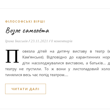
ФІЛОСОФСЬКІ ВІРШІ
Возле самолёта
Ірина Іваськів
/
23.11.2021
/
0 коментарів
П
овезла дітей на дитячу виставу в театр (
Кам’янське). Відповідно до карантинних но
діти насолоджувалися виставою, а батьків… 
театру не пустили. То ж вони у листопадовий хол
тинялися весь час попід театром.…
ЧИТАТИ ДАЛІ