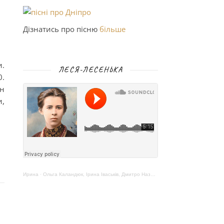
Дізнатись про пісню
більше
и.
ЛЕСЯ-ЛЕСЕНЬКА
0.
ин
и,
Ирина
·
Ольга Каландюк, Ірина Іваськів, Дмитро Назаренко – Леся-Лесенька