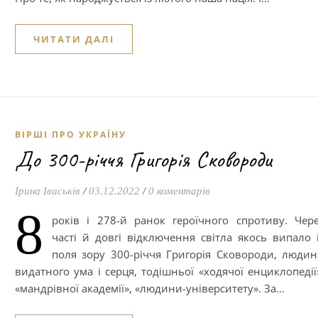
ЧИТАТИ ДАЛІ
ВІРШІ ПРО УКРАЇНУ
До 300-річчя Григорія Сковороди
Ірина Іваськів
/
03.12.2022
/
0 коментарів
8
років і 278-й ранок героїчного спротиву. Чер
часті й довгі відключення світла якось випало 
поля зору 300-річчя Григорія Сковороди, люди
видатного ума і серця, тодішньої «ходячої енциклопедії
«мандрівної академії», «людини-університету». За…