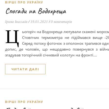
ВІРШІ ПРО УКРАЇНУ
Спогади на Водохреща
Ірина Іваськів
/
19.01.2021
/
0 коментарів
Ц
ьогоріч на Водохреща лютували скажені мороз
Стовпчик термометра не підіймався вище -2
Серед потоку фоточок з ополонок трапився од
допис, де чоловік, що нещодавно повернувся з війн
згадував тогорічний січневий колотун на фронті.…
ЧИТАТИ ДАЛІ
ВІРШІ ПРО УКРАЇНУ