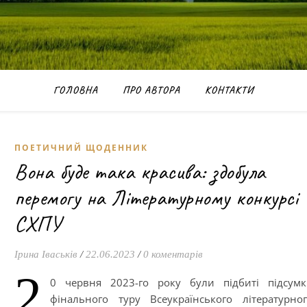
ГОЛОВНА
ПРО АВТОРА
КОНТАКТИ
ПОЕТИЧНИЙ ЩОДЕННИК
Вона буде така красива: здобула
перемогу на Літературному конкурсі
СХПУ
Ірина Іваськів
/
22.06.2023
/
0 коментарів
2
0 червня 2023-го року були підбиті підсум
фінального туру Всеукраїнського літературно