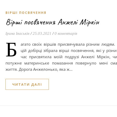
ВІРШІ ПОСВЯЧЕННЯ
Вірші посвячення Анжелі Міркін
Ірина Іваськів
/
25.03.2021
/
0 коментарів
Б
агато своїх віршів присвячувала різним людям.
цій добірці зібрала вірші посвячення, які у різн
час присвятила моїй подрузі Анжелі Міркін, ч
потужне материнське помазання повернуло мені см
життя. Дорога Анжелонько, яка ж…
ЧИТАТИ ДАЛІ