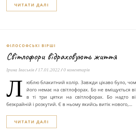
ЧИТАТИ ДАЛІ
ФІЛОСОФСЬКІ ВІРШІ
Світлофори відраховують життя
Ірина Іваськів
/
17.01.2022
/
0 коментарів
Л
юблю блакитний колір. Завжди цікаво було, чо
його немає на світлофорах. Бо не вміщується в
в ті три цятки на світлофорах. Бо надто в
безкрайній і розкутий. Є в ньому якийсь витік нового,…
ЧИТАТИ ДАЛІ