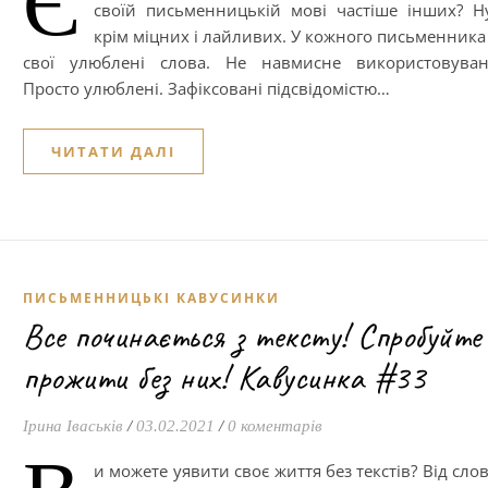
Є
своїй письменницькій мові частіше інших? Н
крім міцних і лайливих. У кожного письменника
свої улюблені слова. Не навмисне використовуван
Просто улюблені. Зафіксовані підсвідомістю…
ЧИТАТИ ДАЛІ
ПИСЬМЕННИЦЬКІ КАВУСИНКИ
Все починається з тексту! Спробуйте
прожити без них! Кавусинка #33
Ірина Іваськів
/
03.02.2021
/
0 коментарів
и можете уявити своє життя без текстів? Від сло