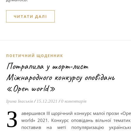
ЧИТАТИ ДАЛІ
ПОЕТИЧНИЙ ЩОДЕННИК
Потрапила у шорт-лист
Міжнародного конкурсу оповідань
«Open world»
Ірина Іваськів
/
15.12.2021
/
0 коментарів
З
авершився ІІІ щорічний конкурс малої прози «Op
world» 2021. Конкурс оповідань вільної темати
поставив на меті популяризацію українсько