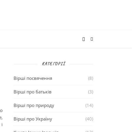
КАТЕГОРІЇ
Вірші посвячення
(8)
Вірші про батьків
(3)
Вірші про природу
(14)
о
е,
Вірші про Україну
(40)
 і