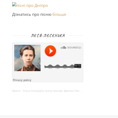
Дізнатись про пісню
більше
ЛЕСЯ-ЛЕСЕНЬКА
Ирина
·
Ольга Каландюк, Ірина Іваськів, Дмитро Назаренко – Леся-Лесенька