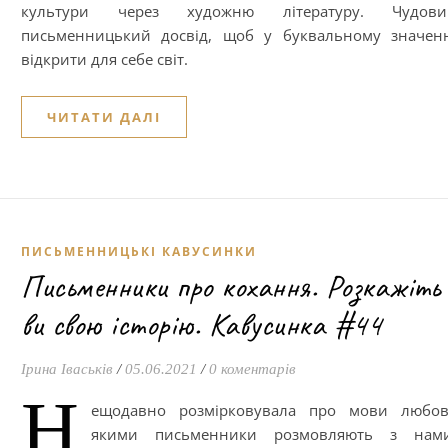
культури через художню літературу. Чудови
письменницький досвід, щоб у буквальному значен
відкрити для себе світ.
ЧИТАТИ ДАЛІ
ПИСЬМЕННИЦЬКІ КАВУСИНКИ
Письменники про кохання. Розкажіть 
ви свою історію. Кавусинка #44
Ірина Іваськів
/
05.06.2021
/
0 коментарів
Н
ещодавно розмірковувала про мови любові
якими письменники розмовляють з нами