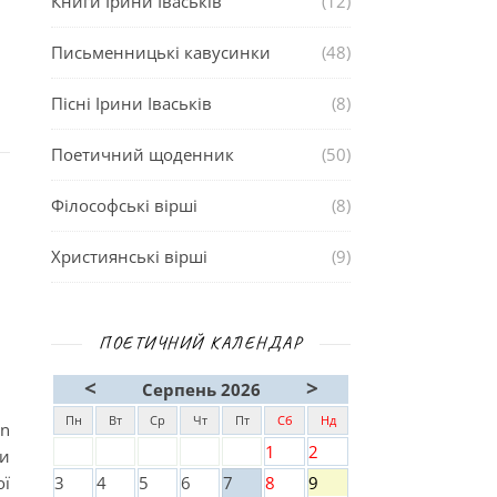
Книги Ірини Іваськів
(12)
Письменницькі кавусинки
(48)
Пісні Ірини Іваськів
(8)
Поетичний щоденник
(50)
Філософські вірші
(8)
Християнські вірші
(9)
ПОЕТИЧНИЙ КАЛЕНДАР
<
>
Серпень 2026
Пн
Вт
Ср
Чт
Пт
Сб
Нд
en
1
2
ки
ї
3
4
5
6
7
8
9