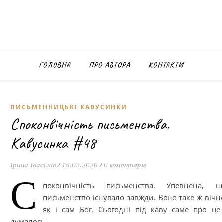
ГОЛОВНА
ПРО АВТОРА
КОНТАКТИ
ПИСЬМЕННИЦЬКІ КАВУСИНКИ
Споконвічність письменства.
Кавусинка #48
Ірина Іваськів
/
15.02.2026
/
0 коментарів
С
поконвічність письменства. Упевнена, щ
письменство існувало завжди. Воно таке ж вічн
як і сам Бог. Сьогодні під каву саме про це
думалось.