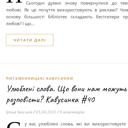
Сьогодні думки знову повернулися до тем
любові. Як це почуття використовують в рекламі? Чо
основу більшості бібліотек складають бестселери п
любов? І що…
ЧИТАТИ ДАЛІ
ПИСЬМЕННИЦЬКІ КАВУСИНКИ
Улюблені слова. Що вони нам можуть
розповісти? Кавусинка #40
Ірина Іваськів
/
03.04.2021
/
0 коментарів
у вас улюблені слова, які ви використовуєте