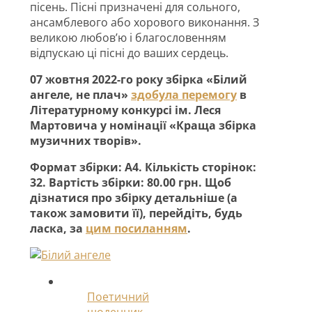
пісень. Пісні призначені для сольного,
ансамблевого або хорового виконання. З
великою любов’ю і благословенням
відпускаю ці пісні до ваших сердець.
07 жовтня 2022-го року збірка «Білий
ангеле, не плач»
здобула перемогу
в
Літературному конкурсі ім. Леся
Мартовича у номінації «Краща збірка
музичних творів».
Формат збірки: А4. Кількість сторінок:
32. Вартість збірки: 80.00 грн. Щоб
дізнатися про збірку детальніше (а
також замовити її), перейдіть, будь
ласка, за
цим посиланням
.
Поетичний
щоденник