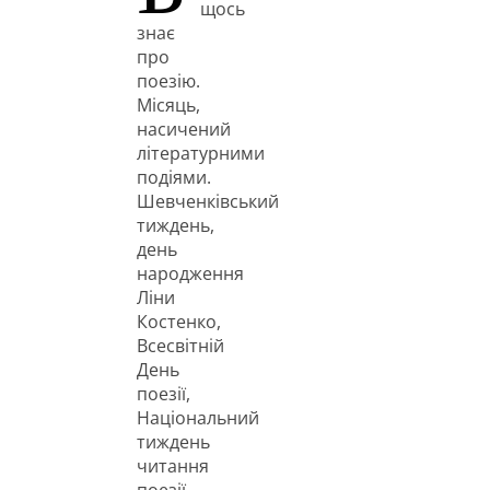
щось
знає
про
поезію.
Місяць,
насичений
літературними
подіями.
Шевченківський
тиждень,
день
народження
Ліни
Костенко,
Всесвітній
День
поезії,
Національний
тиждень
читання
поезії,