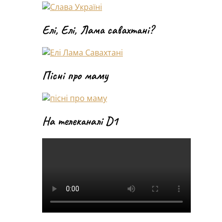
Елі, Елі, Лама савахтані?
Пісні про маму
На телеканалі D1