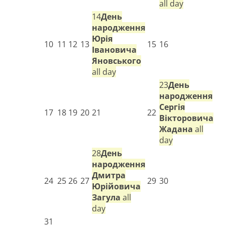
all day
14
День
народження
Юрія
10
11
12
13
15
16
Івановича
Яновського
all day
23
День
народження
Сергія
17
18
19
20
21
22
Вікторовича
Жадана
all
day
28
День
народження
Дмитра
24
25
26
27
29
30
Юрійовича
Загула
all
day
31