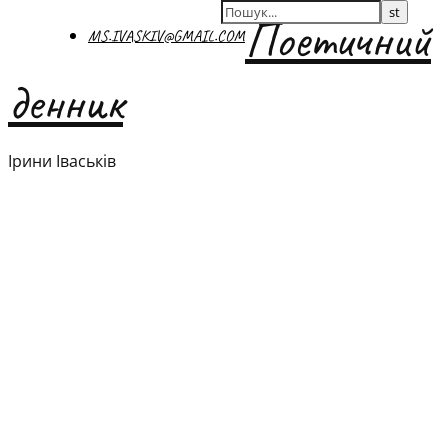
Поетичний
MS.IVASKIV@GMAIL.COM
денник
Ірини Іваськів