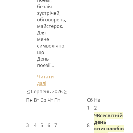
безліч
зустрічей,
обговорень,
майстерок.
Для
мене
символічно,
що
День
поезії…
Читати
далі
<
Серпень 2026
>
Пн
Вт
Ср
Чт
Пт
Сб
Нд
1
2
9
Всесвітній
день
3
4
5
6
7
8
книголюбів