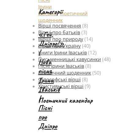
Ірини
Категорії
Іваськів
,
Поетичний
щоденник
Вірші посвячення
(8)
Вірші про батьків
(3)
«Гей,
Вірші про природу
(14)
Дніпро!»
Вірші про Україну
(40)
|
Книги Ірини Іваськів
(12)
Письменницькі кавусинки
(48)
Нова
Пісні Ірини Іваськів
(8)
пісня
Поетичний щоденник
(50)
Ірини
Філософські вірші
(8)
Християнські вірші
(9)
Іваськів
|
Поетичний календар
Пісні
про
Дніпро