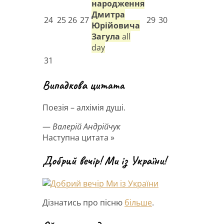
народження
Дмитра
24
25
26
27
29
30
Юрійовича
Загула
all
day
31
Випадкова цитата
Поезія – алхімія душі.
—
Валерій Андрійчук
Наступна цитата »
Добрий вечір! Ми із України!
Дізнатись про пісню
більше
.