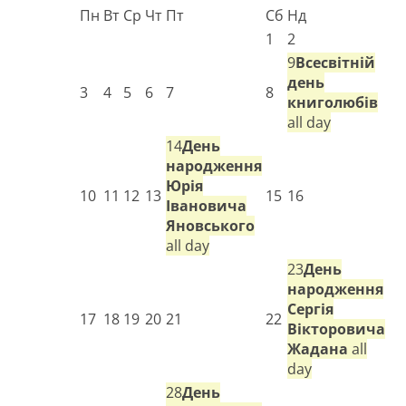
Пн
Вт
Ср
Чт
Пт
Сб
Нд
1
2
9
Всесвітній
день
3
4
5
6
7
8
книголюбів
all day
14
День
народження
Юрія
10
11
12
13
15
16
Івановича
Яновського
all day
23
День
народження
Сергія
17
18
19
20
21
22
Вікторовича
Жадана
all
day
28
День