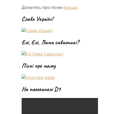
Дізнатись про пісню
більше
.
Слава Україні!
Елі, Елі, Лама савахтані?
Пісні про маму
На телеканалі D1