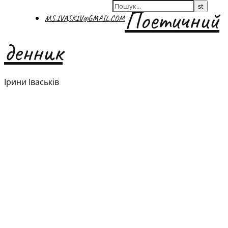
Поетичний
MS.IVASKIV@GMAIL.COM
денник
Ірини Іваськів