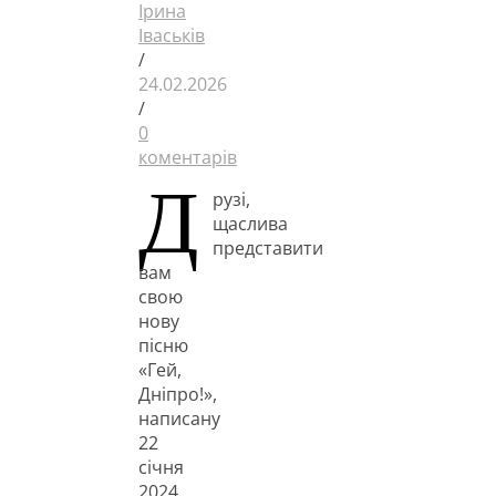
Ірина
Іваськів
/
24.02.2026
/
0
коментарів
Д
рузі,
щаслива
представити
вам
свою
нову
пісню
«Гей,
Дніпро!»,
написану
22
січня
2024