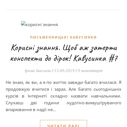
ПИСЬМЕННИЦЬКІ КАВУСИНКИ
Корисні знання. Щоб аж затерти
конспекти до дірок! Кавусинка #7
Ірина Іваськів
/
13.09.2019
/
0 коментарів
Не знаю, як ви, а я по життю завжди багато вчилася. Я
продовжую вчитися і зараз. Але багато сьогоднішніх
курсів в Інтернеті складно назвати навчальними.
Слухаєш дві години нудотно-вимуштруваного
впарювання в надії не…
ЧИТАТИ ДАЛІ