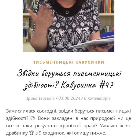
ПИСЬМЕННИЦЬКІ КАВУСИНКИ
Звідки беруться письменницькі
здібності? Кавусинка #47
Ірина Іваськів
/
03.08.2024
/
0 коментарів
Замислилася сьогодні, звідки беруться письменницькі
здібності? 🙄 Вони закладені в нас природою? Чи це
все ж таки результат кропіткої праці? Уявляю їх як
драбинку 🏆 з 9 сходинок, які опишу нижче.