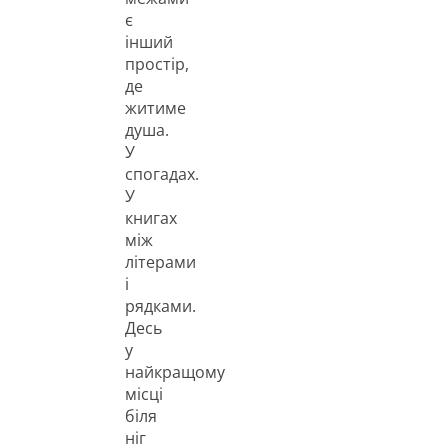
є
інший
простір,
де
житиме
душа.
У
спогадах.
У
книгах
між
літерами
і
рядками.
Десь
у
найкращому
місці
біля
ніг