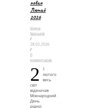
новин
Лютий
2026
Ірина
Іваськів
/
28.02.2026
/
0
коментарів
2
1
лютого
весь
світ
відзначав
Міжнародний
День
рідної