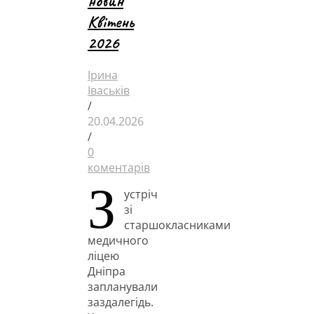
новин
Квітень
2026
Ірина
Іваськів
/
20.04.2026
/
0
коментарів
З
устріч
зі
старшокласниками
медичного
ліцею
Дніпра
запланували
заздалегідь.