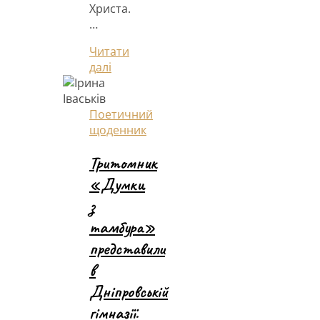
Христа.
…
Читати
далі
Поетичний
щоденник
Тритомник
«Думки
з
тамбура»
представили
в
Дніпровській
гімназії.