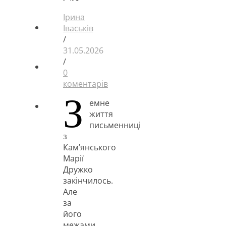
Ірина
Іваськів
/
31.05.2026
/
0
коментарів
З
емне
життя
письменниці
з
Кам’янського
Марії
Дружко
закінчилось.
Але
за
його
межами