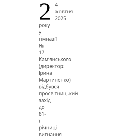
2
4
жовтня
2025
року
у
гімназії
№
17
Кам’янського
(директор:
Ірина
Мартиненко)
відбувся
просвітницький
захід
до
81-
ї
річниці
вигнання