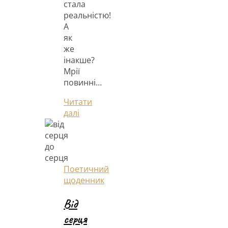
стала
реальністю!
А
як
же
інакше?
Мрії
повинні…
Читати
далі
Поетичний
щоденник
Від
серця