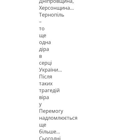
Дніпровщина,
Херсонщина…
Тернопіль
–
то
ще
одна
діра
в
серці
України…
Після
таких
трагедій
віра
у
Перемогу
надломлюється
ще
більше…
Сьогодні