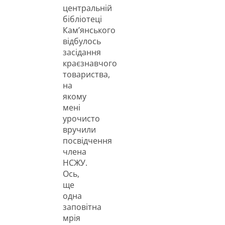
центральній
бібліотеці
Кам’янського
відбулось
засідання
краєзнавчого
товариства,
на
якому
мені
урочисто
вручили
посвідчення
члена
НСЖУ.
Ось,
ще
одна
заповітна
мрія