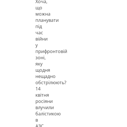
Хоча,
що
можна
планувати
під
час
війни
у
прифронтовій
зоні,
яку
щодня
нещадно
обстрілюють?
14
квітня
росіяни
влучили
балістикою
в
АЗС