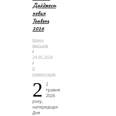
Дайджест
новин
Травень
2026
Ірина
Іваськів
/
24.05.2026
/
0
коментарів
2
2
травня
2026
року,
напередодні
Дня