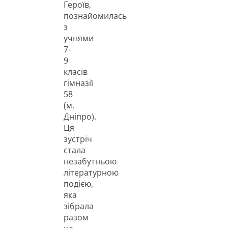
Героїв,
познайомилась
з
учнями
7-
9
класів
гімназії
58
(м.
Дніпро).
Ця
зустріч
стала
незабутньою
літературною
подією,
яка
зібрала
разом