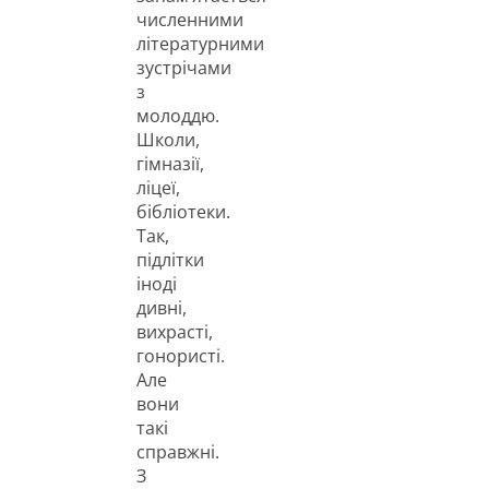
численними
літературними
зустрічами
з
молоддю.
Школи,
гімназії,
ліцеї,
бібліотеки.
Так,
підлітки
іноді
дивні,
вихрасті,
гонористі.
Але
вони
такі
справжні.
З