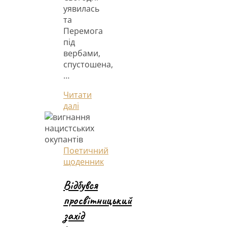
уявилась
та
Перемога
під
вербами,
спустошена,
…
Читати
далі
Поетичний
щоденник
Відбувся
просвітницький
захід