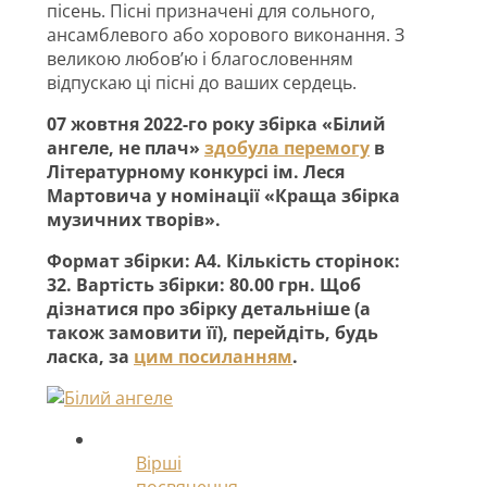
пісень. Пісні призначені для сольного,
ансамблевого або хорового виконання. З
великою любов’ю і благословенням
відпускаю ці пісні до ваших сердець.
07 жовтня 2022-го року збірка «Білий
ангеле, не плач»
здобула перемогу
в
Літературному конкурсі ім. Леся
Мартовича у номінації «Краща збірка
музичних творів».
Формат збірки: А4. Кількість сторінок:
32. Вартість збірки: 80.00 грн. Щоб
дізнатися про збірку детальніше (а
також замовити її), перейдіть, будь
ласка, за
цим посиланням
.
Вірші
посвячення