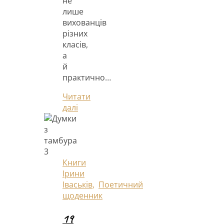
не
лише
вихованців
різних
класів,
а
й
практично…
Читати
далі
Книги
Ірини
Іваськів
,
Поетичний
щоденник
19