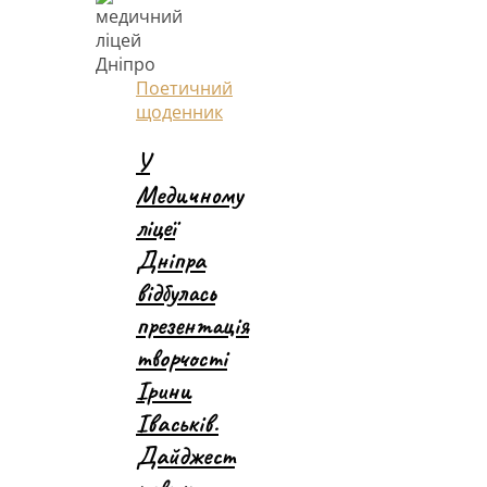
Поетичний
щоденник
У
Медичному
ліцеї
Дніпра
відбулась
презентація
творчості
Ірини
Іваськів.
Дайджест