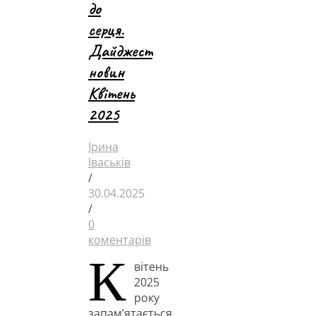
до
серця.
Дайджест
новин
Квітень
2025
Ірина
Іваськів
/
30.04.2025
/
0
коментарів
К
вітень
2025
року
запам’ятається