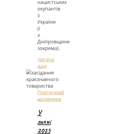
нацистських
окупантів
з
України
(і
з
Дніпровщини
зокрема).
Читати
далі
Поетичний
щоденник
У
липні
2025