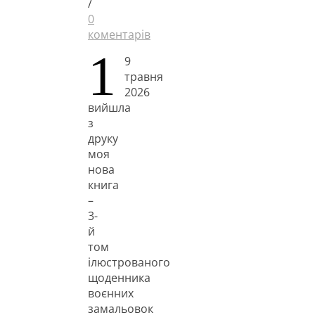
/
0
коментарів
1
9
травня
2026
вийшла
з
друку
моя
нова
книга
–
3-
й
том
ілюстрованого
щоденника
воєнних
замальовок