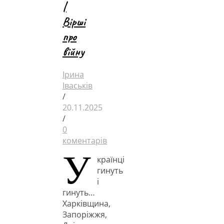
|
Вірші
про
війну
Ірина
Іваськів
/
20.11.2025
/
0
коментарів
У
країнці
гинуть
і
гинуть…
Харківщина,
Запоріжжя,