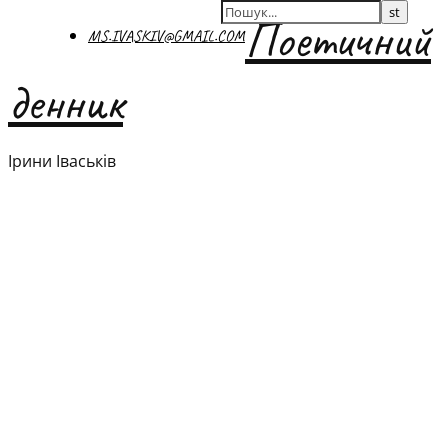
Поетичний
MS.IVASKIV@GMAIL.COM
денник
Ірини Іваськів