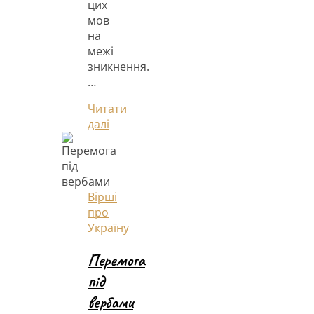
цих
мов
на
межі
зникнення.
…
Читати
далі
Вірші
про
Україну
Перемога
під
вербами