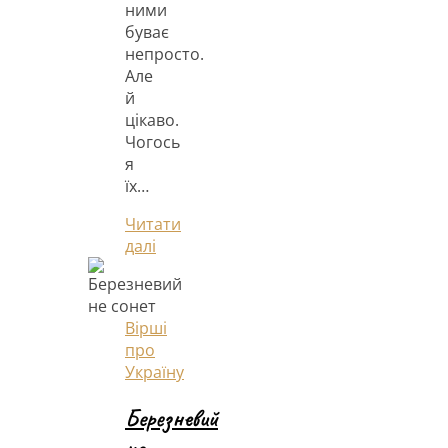
ними
буває
непросто.
Але
й
цікаво.
Чогось
я
їх…
Читати
далі
Вірші
про
Україну
Березневий