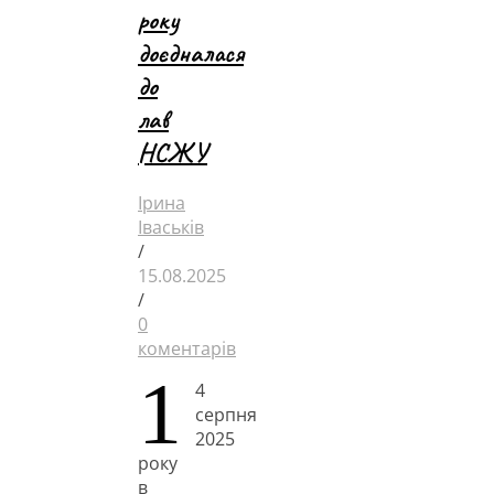
року
доєдналася
до
лав
НСЖУ
Ірина
Іваськів
/
15.08.2025
/
0
коментарів
1
4
серпня
2025
року
в