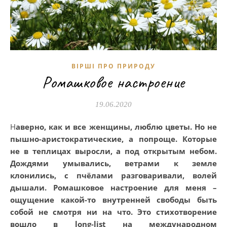
ВІРШІ ПРО ПРИРОДУ
Ромашковое настроение
19.06.2020
Наверно, как и все женщины, люблю цветы. Но не
пышно-аристократические, а попроще. Которые
не в теплицах выросли, а под открытым небом.
Дождями умывались, ветрами к земле
клонились, с пчёлами разговаривали, волей
дышали. Ромашковое настроение для меня –
ощущение какой-то внутренней свободы быть
собой не смотря ни на что. Это стихотворение
вошло в long-list на международном