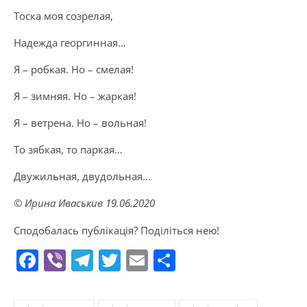
Тоска моя созрелая,
Надежда георгинная…
Я – робкая. Но – смелая!
Я – зимняя. Но – жаркая!
Я – ветрена. Но – вольная!
То зябкая, то паркая…
Двужильная, двудольная…
© Ирина Иваськив 19.06.2020
Сподобалась публікація? Поділіться нею!
Facebook
Viber
Telegram
Twitter
Email
Поділитися