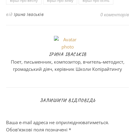
вірші про весну
вірші про зиму
вірші про осінь
від
Ірина Іваськів
0 коментарів
ІРИНА ІВАСЬКІВ
Поет, письменник, композитор, вчитель-методист,
громадський діяч, керівник Школи Копірайтингу
ЗАЛИШИТИ ВІДПОВІДЬ
Ваша e-mail адреса не оприлюднюватиметься.
Обов’язкові поля позначені
*