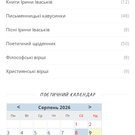
Книги Ірини Іваськів
(12)
Письменницькі кавусинки
(48)
Пісні Ірини Іваськів
(8)
Поетичний щоденник
(50)
Філософські вірші
(8)
Християнські вірші
(9)
ПОЕТИЧНИЙ КАЛЕНДАР
<
>
Серпень 2026
Пн
Вт
Ср
Чт
Пт
Сб
Нд
1
2
3
4
5
6
7
8
9