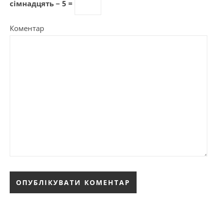
сімнадцять − 5 =
Коментар