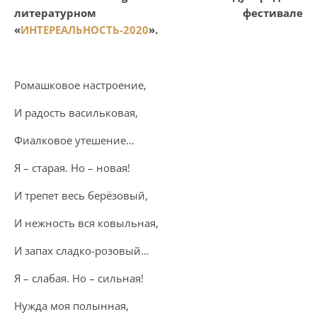
литературном фестивале
«
ИНТЕРЕАЛЬНОСТЬ-2020
».
Ромашковое настроение,
И радость васильковая,
Фиалковое утешение…
Я – старая. Но – новая!
И трепет весь берёзовый,
И нежность вся ковыльная,
И запах сладко-розовый…
Я – слабая. Но – сильная!
Нужда моя полынная,