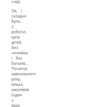
слів).
Ох, і
складно
було…
2
роботи,
купа
дітей,
без
чоловіка
і без
батьків…
Початок
навчального
року,
кілька
школярів
(один
з
яких