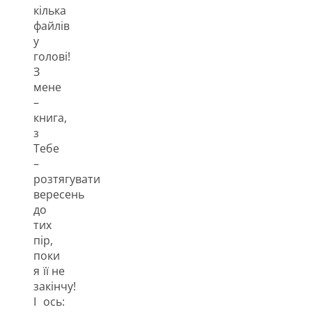
кілька
файлів
у
голові!
З
мене
–
книга,
з
Тебе
–
розтягувати
вересень
до
тих
пір,
поки
я її не
закінчу!
І ось: