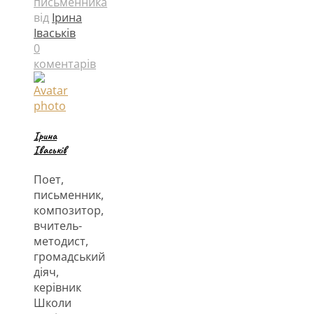
письменника
від
Ірина
Іваськів
0
коментарів
Ірина
Іваськів
Поет,
письменник,
композитор,
вчитель-
методист,
громадський
діяч,
керівник
Школи