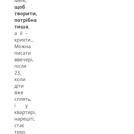
Мені,
щоб
творити,
потрібна
тиша
,
а її –
крихти…
Можна
писати
ввечері,
після
23,
коли
діти
вже
сплять,
і у
квартирі,
нарешті,
стає
тихо.