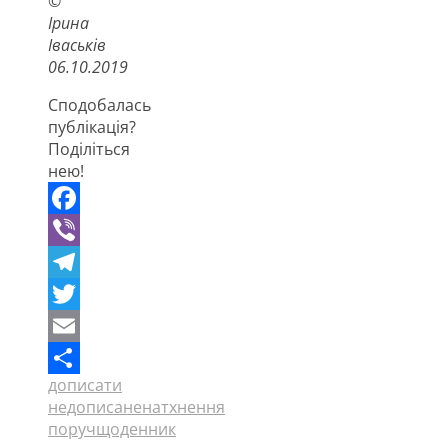
©
Ірина
Іваськів
06.10.2019
Сподобалась
публікація?
Поділіться
нею!
Facebook
Viber
Telegram
Twitter
Email
дописати
Поділитися
недописане
натхнення
поруч
щоденник