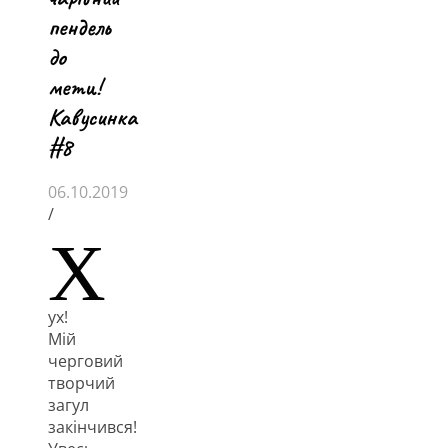
пендель
до
мети!
Кавусинка
#8
06.10.2019
/
Х
ух!
Мій
черговий
творчий
загул
закінчився!