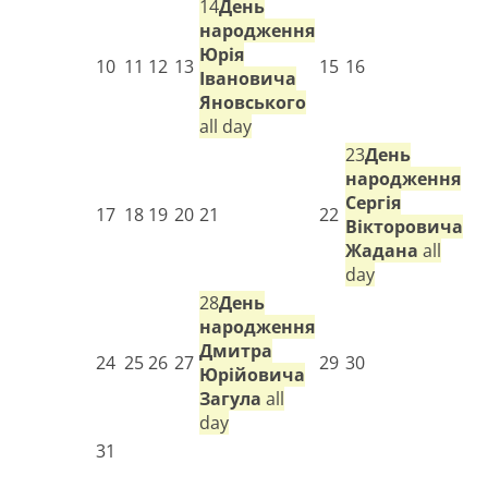
14
День
народження
Юрія
10
11
12
13
15
16
Івановича
Яновського
all day
23
День
народження
Сергія
17
18
19
20
21
22
Вікторовича
Жадана
all
day
28
День
народження
Дмитра
24
25
26
27
29
30
Юрійовича
Загула
all
day
31