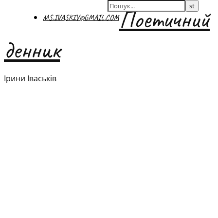
Поетичний
MS.IVASKIV@GMAIL.COM
денник
Ірини Іваськів