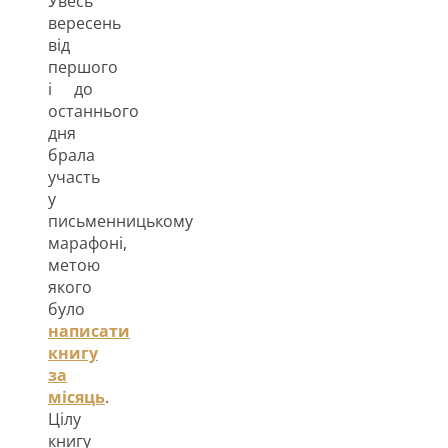
Увесь
вересень
від
першого
і до
останнього
дня
брала
участь
у
письменницькому
марафоні,
метою
якого
було
написати
книгу
за
місяць
.
Цілу
книгу