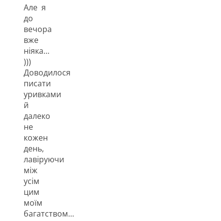
Але я
до
вечора
вже
ніяка…
)))
Доводилося
писати
уривками
й
далеко
не
кожен
день,
лавіруючи
між
усім
цим
моїм
багатством…