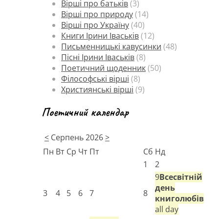
Вірші про батьків
(3)
Вірші про природу
(14)
Вірші про Україну
(40)
Книги Ірини Іваськів
(12)
Письменницькі кавусинки
(48)
Пісні Ірини Іваськів
(8)
Поетичний щоденник
(50)
Філософські вірші
(8)
Християнські вірші
(9)
Поетичний календар
<
Серпень 2026
>
Пн
Вт
Ср
Чт
Пт
Сб
Нд
1
2
9
Всесвітній
день
3
4
5
6
7
8
книголюбів
all day