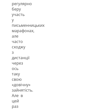
регулярно
беру
участь
у
письменницьких
марафонах,
але
часто
сходжу
з
дистанції
через
ось
таку
свою
«довічну»
зайнятість.
Але в
цей
раз