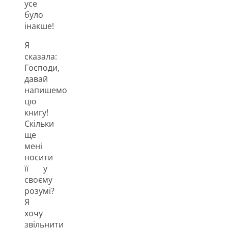
усе
було
інакше!
Я
сказала:
Господи,
давай
напишемо
цю
книгу!
Скільки
ще
мені
носити
її у
своєму
розумі?
Я
хочу
звільнити