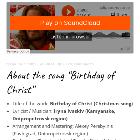
Ирина
·
ХОХ КОВЧЕГ ДРУЖБЫ – День Рождение Христа
About the song “Birthday of
Christ”
Title of the work:
Birthday of Christ (Christmas song)
Lyricist / Musician:
Iryna Ivaskiv (Kamyanske,
Dnipropetrovsk region)
Arrangement and Mastering: Alexey Perebyinis
(Pavlograd, Dnipropetrovsk region)