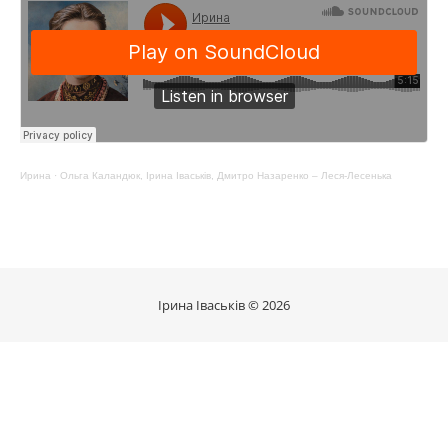
Ирина
·
Ольга Каландюк, Ірина Іваськів, Дмитро Назаренко – Леся-Лесенька
Ірина Іваськів © 2026