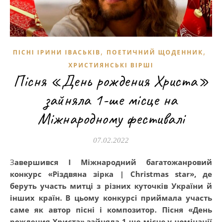
,
,
ПІСНІ ІРИНИ ІВАСЬКІВ
ПОЕТИЧНИЙ ЩОДЕННИК
ХРИСТИЯНСЬКІ ВІРШІ
Пісня «День рождения Христа»
зайняла 1-ше місце на
Міжнародному фестивалі
07.02.2022
Завершився I Міжнародний багатожанровий
конкурс «Різдвяна зірка | Christmas star», де
беруть участь митці з різних куточків України й
інших країн. В цьому конкурсі приймала участь
саме як автор пісні і композитор. Пісня «День
рождения Христа» зайняла 1-ше місце у номінації