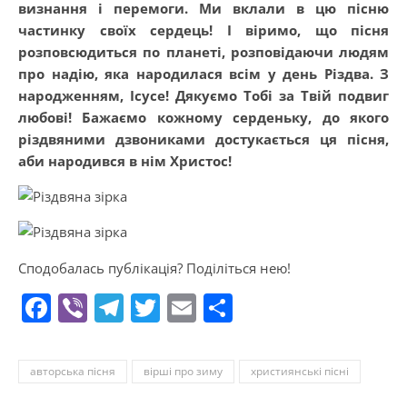
визнання і перемоги. Ми вклали в цю пісню
частинку своїх сердець! І віримо, що пісня
розповсюдиться по планеті, розповідаючи людям
про надію, яка народилася всім у день Різдва. З
народженням, Ісусе! Дякуємо Тобі за Твій подвиг
любові! Бажаємо кожному серденьку, до якого
різдвяними дзвониками достукається ця пісня,
аби народився в нім Христос!
Сподобалась публікація? Поділіться нею!
Facebook
Viber
Telegram
Twitter
Email
Поділитися
авторська пісня
вірші про зиму
християнські пісні