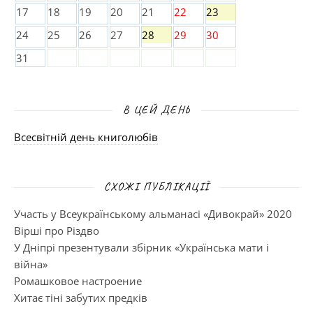
17
18
19
20
21
22
23
24
25
26
27
28
29
30
31
В ЦЕЙ ДЕНЬ
Всесвітній день книголюбів
СХОЖІ ПУБЛІКАЦІЇ
Участь у Всеукраїнському альманасі «Дивокрай» 2020
Вірші про Різдво
У Дніпрі презентували збірник «Українська мати і
війна»
Ромашковое настроение
Хитає тіні забутих предків