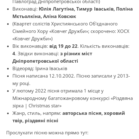
Павлоград Дніпропетровської області)
Виконавці:
Юлія Лагутіна, Тимур Іваськів, Поліна
Мєтьолкіна, Аліна Ковсюк
(Квартет солістів Християнського Об’єднаного
Сімейного Хору «Ковчег Дружби»; скорочено: ХОСХ
«Ковчег Дружби»)
Вік виконавців:
від 19 до 22
. Кількість виконавців:
4
. Звідки виконавці:
з різних міст
Дніпропетровської області
Відеоряд: Ірина Іваськів
Пісня написана 12.10.2002. Пісню записали у 2013-
му році.
У лютому 2022 пісня отримала 1 місце у
Міжнародному багатожанровому конкурсі «Різдвяна
зірка | Christmas star»
Жанр, стиль, напрям:
авторська пісня, хоровий
твір, різдвяні пісні
Прослухати пісню можна прямо тут: