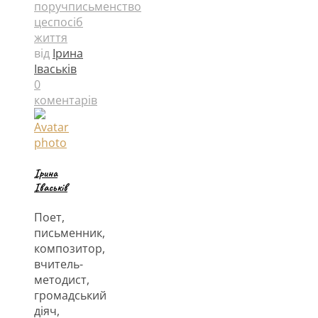
поруч
письменство
це
спосіб
життя
від
Ірина
Іваськів
0
коментарів
Ірина
Іваськів
Поет,
письменник,
композитор,
вчитель-
методист,
громадський
діяч,