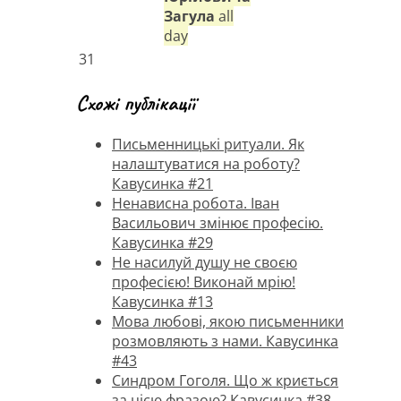
Загула
all
day
31
Схожі публікації
Письменницькі ритуали. Як
налаштуватися на роботу?
Кавусинка #21
Ненависна робота. Іван
Васильович змінює професію.
Кавусинка #29
Не насилуй душу не своєю
професією! Виконай мрію!
Кавусинка #13
Мова любові, якою письменники
розмовляють з нами. Кавусинка
#43
Синдром Гоголя. Що ж криється
за цією фразою? Кавусинка #38