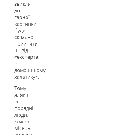
звикли
до
гарної
картинки,
буде
складно
прийняти
її від
«експерта
в
домашньому
халатику».
Тому
я, як і
всі
порядні
люди,
кожен
місяць
змушую