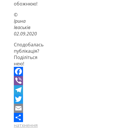
обожнюю!
©
Ірина
Іваськів
02.09.2020
Сподобалась
публікація?
Поділіться
нею!
Facebook
Viber
Telegram
Twitter
Email
натхнення
Поділитися