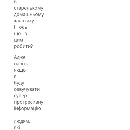
в
старенькому
домашньому
халатику.
І ось
що з
цим
робити?
Адже
навіть
якщо
я
буду
озвучувати
супер
прогресивну
інформацію
–
людям,
які