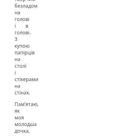
безладом
на
голові
і в
голові.
З
купою
папірців
на
столі
і
стікерами
на
стінах.
Пам’ятаю,
як
моя
молодша
дочка,