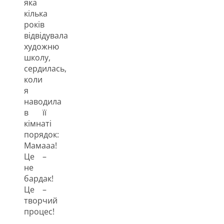
яка
кілька
років
відвідувала
художню
школу,
сердилась,
коли
я
наводила
в її
кімнаті
порядок:
Мамааа!
Це –
не
бардак!
Це –
творчий
процес!