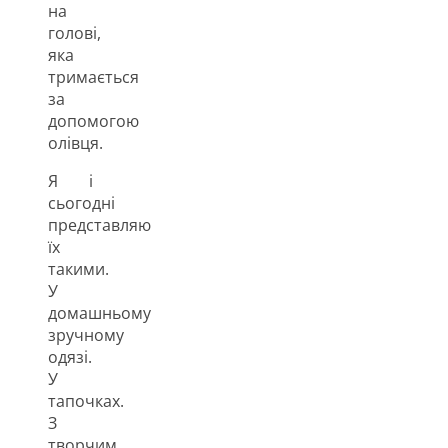
на
голові,
яка
тримається
за
допомогою
олівця.
Я і
сьогодні
представляю
їх
такими.
У
домашньому
зручному
одязі.
У
тапочках.
З
творчим