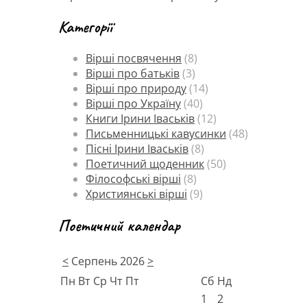
Категорії
Вірші посвячення
(8)
Вірші про батьків
(3)
Вірші про природу
(14)
Вірші про Україну
(40)
Книги Ірини Іваськів
(12)
Письменницькі кавусинки
(48)
Пісні Ірини Іваськів
(8)
Поетичний щоденник
(50)
Філософські вірші
(8)
Християнські вірші
(9)
Поетичний календар
<
Серпень 2026
>
Пн
Вт
Ср
Чт
Пт
Сб
Нд
1
2