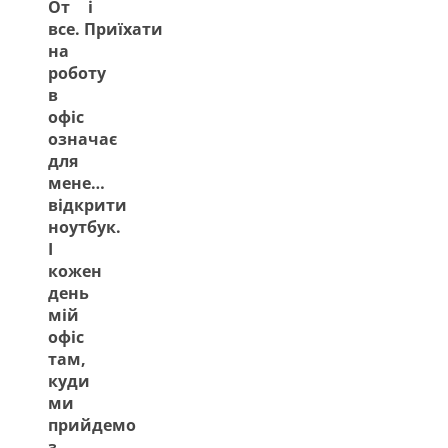
От і
все. Приїхати
на
роботу
в
офіс
означає
для
мене…
відкрити
ноутбук.
І
кожен
день
мій
офіс
там,
куди
ми
прийдемо
з