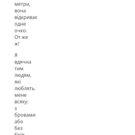
метри,
вона
відкриває
одне
очко.
От же
ж!
Я
вдячна
тим
людям,
які
люблять
мене
всяку:
з
бровами
або
без
брів,