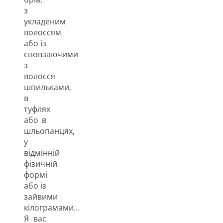
з
укладеним
волоссям
або із
сповзаючими
з
волосся
шпильками,
в
туфлях
або в
шльопанцях,
у
відмінній
фізичній
формі
або із
зайвими
кілограмами…
Я вас