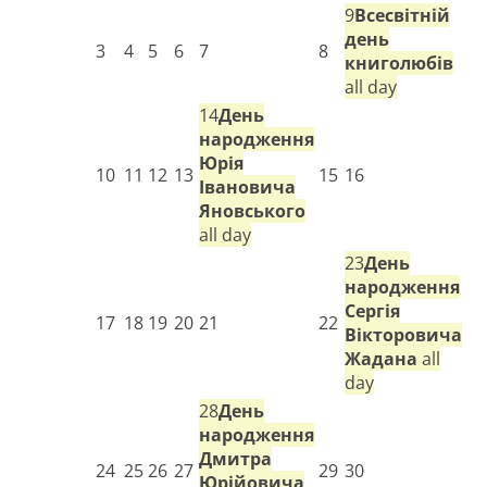
9
Всесвітній
день
3
4
5
6
7
8
книголюбів
all day
14
День
народження
Юрія
10
11
12
13
15
16
Івановича
Яновського
all day
23
День
народження
Сергія
17
18
19
20
21
22
Вікторовича
Жадана
all
day
28
День
народження
Дмитра
24
25
26
27
29
30
Юрійовича