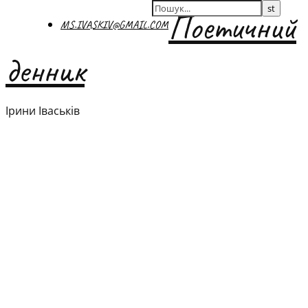
Поетичний
MS.IVASKIV@GMAIL.COM
денник
Ірини Іваськів