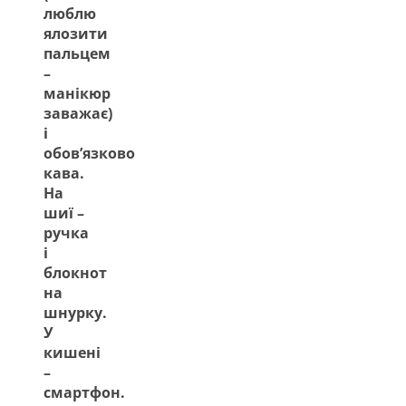
люблю
ялозити
пальцем
–
манікюр
заважає)
і
обов’язково
кава.
На
шиї –
ручка
і
блокнот
на
шнурку.
У
кишені
–
смартфон.