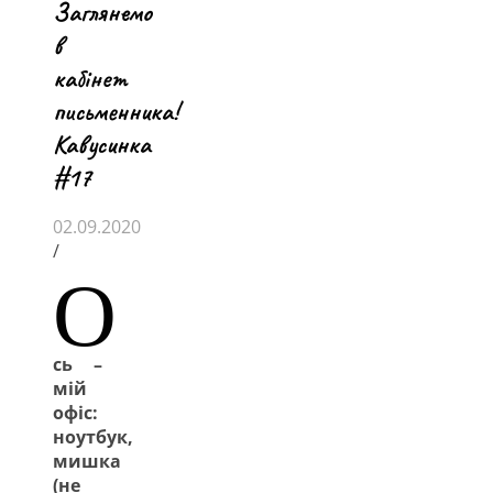
Заглянемо
в
кабінет
письменника!
Кавусинка
#17
02.09.2020
/
О
сь –
мій
офіс:
ноутбук,
мишка
(не