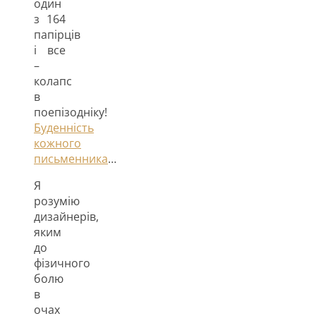
один
з 164
папірців
і все
–
колапс
в
поепізодніку!
Буденність
кожного
письменника
…
Я
розумію
дизайнерів,
яким
до
фізичного
болю
в
очах