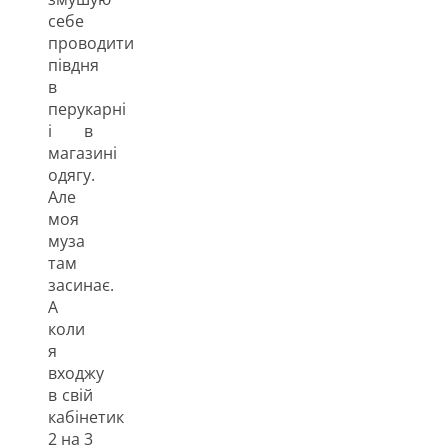
себе
проводити
півдня
в
перукарні
і в
магазині
одягу.
Але
моя
муза
там
засинає.
А
коли
я
входжу
в свій
кабінетик
2 на 3