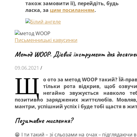
також замовити її), перейдіть, будь
ласка, за
цим посиланням
.
Письменницькі кавусинки
Метод WOOP. Дієвий інструмент для досягне
09.06.2021
/
Щ
о ото за метод WOOP такий? Їй-право
тільки рота відкрив, щоб озвуч
негайно звужується навколо те
позитивно заряджених життєлюбів. Мовляв
мантри, успішний успіх і буде тобі щастя в жит
Позитивне мислення?
😁 І ти такий – зі сльозами на очах – підглядаючи в 