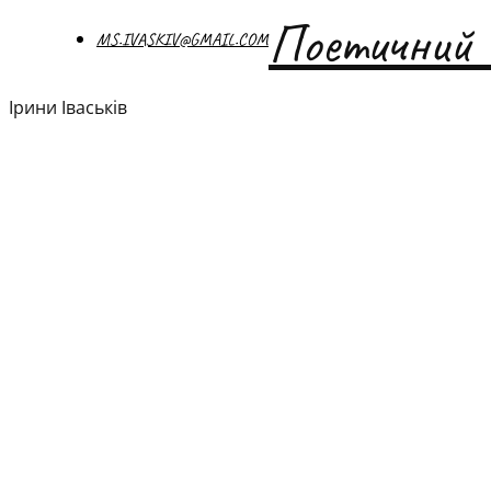
Поетичний 
MS.IVASKIV@GMAIL.COM
Ірини Іваськів