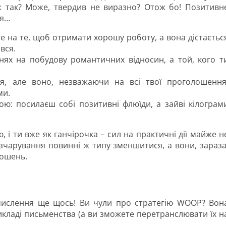
ж так? Може, твердив не виразно? Отож бо! Позитивн
ся…
е на те, щоб отримати хорошу роботу, а вона дістаєтьс
вся.
нях на побудову романтичних відносин, а той, кого т
, але воно, незважаючи на всі твої проголошення
ми.
ою: посилаєш собі позитивні флюїди, а зайві кілограм
 і ти вже як ганчірочка – сил на практичні дії майже н
розчарування повинні ж типу зменшитися, а вони, зараза
лошень.
ислення ще щось! Ви чули про стратегію WOOP? Вон
рикладі письменства (а ви зможете перетранслювати їх н