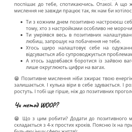
поспішає до тебе, спотикаючись. Отакої. А що 
мислення не завжди працює так, як нам би хотіло
Ти з кожним днем ​​позитивно настроюєш себ
тому, хто з настройками особливо не морочи
Ти умріявся весь в позитивних налаштуван
любиш, запрошує на побачення не тебе.
Хтось щиро налаштовує себе на одужання
відсувається або супроводжується проблема
А хтось задовбався боротися із зайвою ваг
лише округлюють цифри на вагах.
😁 Позитивне мислення ніби зжирає твою енергію,
залишається. І кулька віри в себе здувається. І 
ростуть. І тобі ще гірше, ніж до позитивних прого
Чи метод WOOP?
😁 Що з цим робити? Додати до позитивного м
складається з 4-х простих кроків. Поясню їх на п
будь-яку іншу сферу життя):