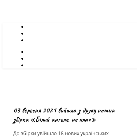
03 вересня 2021 вийшла з друку нотна
збірка «Білий ангеле, не плач»
До збірки увійшло 18 нових українських