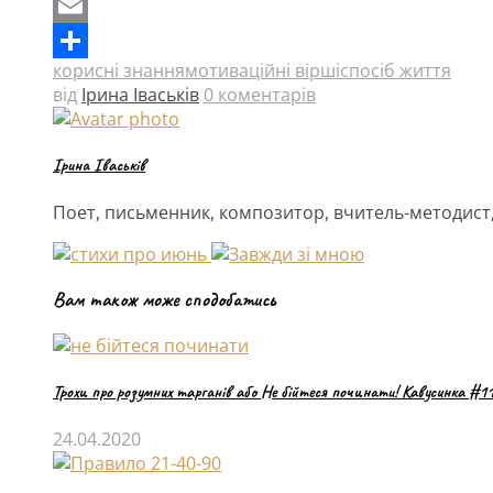
Twitter
Email
корисні знання
мотиваційні вірші
спосіб життя
Поділитися
від
Ірина Іваськів
0 коментарів
Ірина Іваськів
Поет, письменник, композитор, вчитель-методист,
Вам також може сподобатись
Трохи про розумних тарганів або Не бійтеся починати! Кавусинка #1
24.04.2020