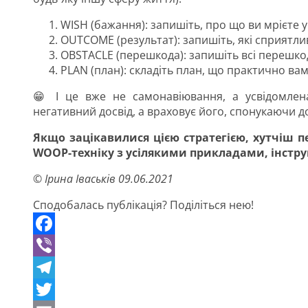
WISH (бажання): запишіть, про що ви мрієте 
OUTCOME (результат): запишіть, які сприятлив
OBSTACLE (перешкода): запишіть всі перешко
PLAN (план): складіть план, що практично в
😁 І це вже не самонавіювання, а усвідомлен
негативний досвід, а враховує його, спонукаючи до
Якщо зацікавилися цією стратегією, хутчіш 
WOOP-техніку з усілякими прикладами, інстру
© Ірина Іваськів 09.06.2021
Сподобалась публікація? Поділіться нею!
Facebook
Viber
Telegram