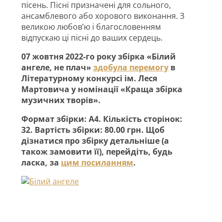
пісень. Пісні призначені для сольного,
ансамблевого або хорового виконання. З
великою любов’ю і благословенням
відпускаю ці пісні до ваших сердець.
07 жовтня 2022-го року збірка «Білий
ангеле, не плач»
здобула перемогу
в
Літературному конкурсі ім. Леся
Мартовича у номінації «Краща збірка
музичних творів».
Формат збірки: А4. Кількість сторінок:
32. Вартість збірки: 80.00 грн. Щоб
дізнатися про збірку детальніше (а
також замовити її), перейдіть, будь
ласка, за
цим посиланням
.