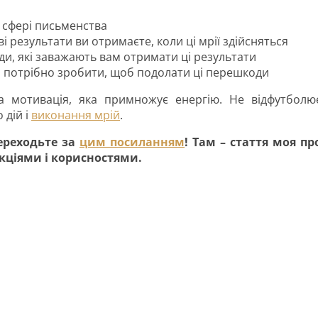
у сфері письменства
і результати ви отримаєте, коли ці мрії здійсняться
ди, які заважають вам отримати ці результати
ам потрібно зробити, щоб подолати ці перешкоди
а мотивація, яка примножує енергію. Не відфутболю
 дій і
виконання мрій
.
переходьте за
цим посиланням
! Там – стаття моя пр
кціями і корисностями.