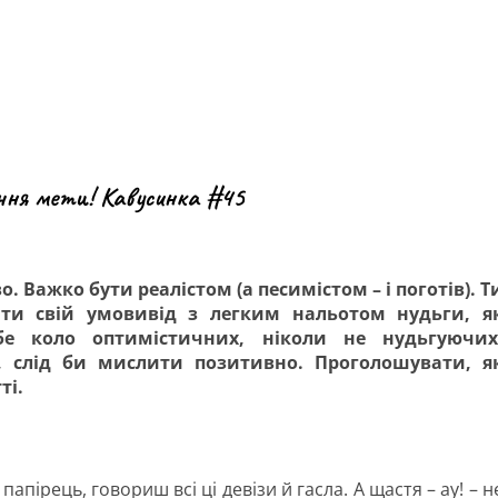
ння мети! Кавусинка #45
. Важко бути реалістом (а песимістом – і поготів). Т
ити свій умовивід з легким нальотом нудьги, я
бе коло оптимістичних, ніколи не нудьгуючих
, слід би мислити позитивно. Проголошувати, я
ті.
папірець, говориш всі ці девізи й гасла. А щастя – ау! – н