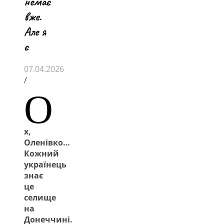
немає
вже.
Але я
є
07.04.2026
/
О
х,
Оленівко…
Кожний
українець
знає
це
селище
на
Донеччині.