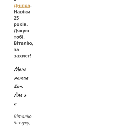
Дніпра
.
Навіки
25
років.
Дякую
тобі,
Віталію,
за
захист!
Мене
немає
вже.
Але я
є
Віталію
Зінчуку,