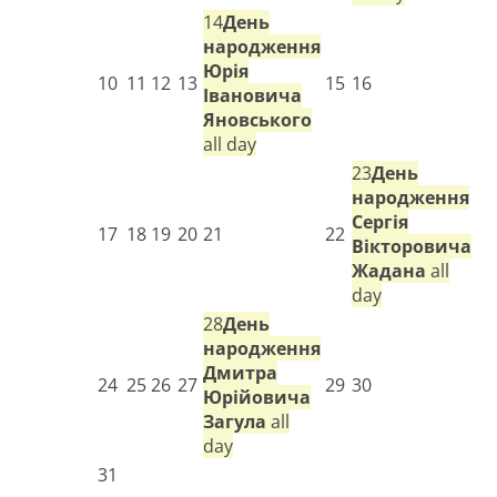
14
День
народження
Юрія
10
11
12
13
15
16
Івановича
Яновського
all day
23
День
народження
Сергія
17
18
19
20
21
22
Вікторовича
Жадана
all
day
28
День
народження
Дмитра
24
25
26
27
29
30
Юрійовича
Загула
all
day
31