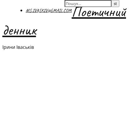
Поетичний
MS.IVASKIV@GMAIL.COM
денник
Ірини Іваськів