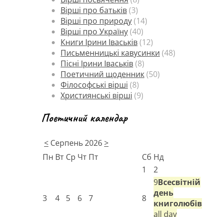
Вірші про батьків
(3)
Вірші про природу
(14)
Вірші про Україну
(40)
Книги Ірини Іваськів
(12)
Письменницькі кавусинки
(48)
Пісні Ірини Іваськів
(8)
Поетичний щоденник
(50)
Філософські вірші
(8)
Християнські вірші
(9)
Поетичний календар
<
Серпень 2026
>
Пн
Вт
Ср
Чт
Пт
Сб
Нд
1
2
9
Всесвітній
день
3
4
5
6
7
8
книголюбів
all day