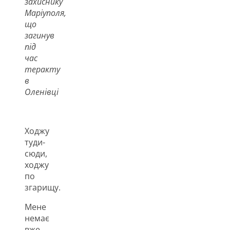
захиснику
Маріуполя,
що
загинув
під
час
теракту
в
Оленівці
Ходжу
туди-
сюди,
ходжу
по
згарищу.
Мене
немає
вже.