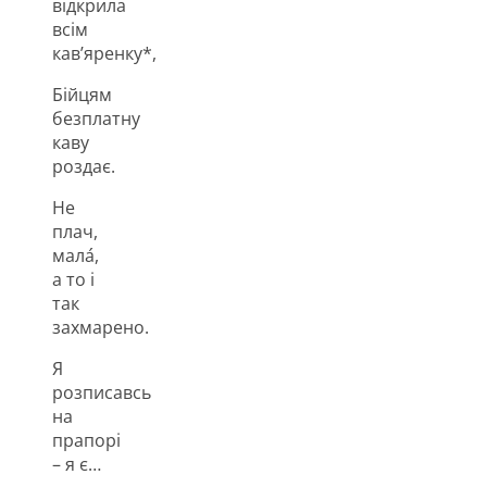
відкрила
всім
кав’яренку*,
Бійцям
безплатну
каву
роздає.
Не
плач,
мала́,
а то і
так
захмарено.
Я
розписавсь
на
прапорі
– я є…