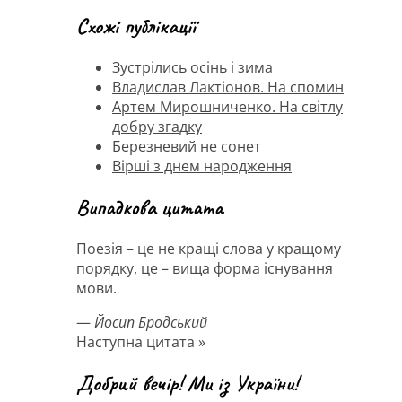
Схожі публікації
Зустрілись осінь і зима
Владислав Лактіонов. На спомин
Артем Мирошниченко. На світлу
добру згадку
Березневий не сонет
Вірші з днем народження
Випадкова цитата
Поезія – це не кращі слова у кращому
порядку, це – вища форма існування
мови.
—
Йосип Бродський
Наступна цитата »
Добрий вечір! Ми із України!