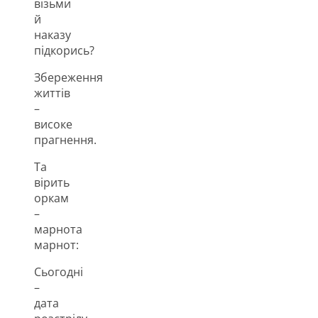
візьми
й
наказу
підкорись?
Збереження
життів
–
високе
прагнення.
Та
вірить
оркам
–
марнота
марнот:
Сьогодні
–
дата