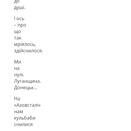
до
душі.
І ось
– про
що
так
мріялось,
здійснилося.
Ми
на
нулі.
Луганщина.
Донецьк…
На
«Азовсталі»
нам
кульбаби
снилися