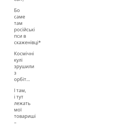
Бо
саме
там
російські
пси в
скаженівці*
Космічні
кулі
зрушили
з
орбіт…
І там,
і тут
лежать
мої
товариші
–