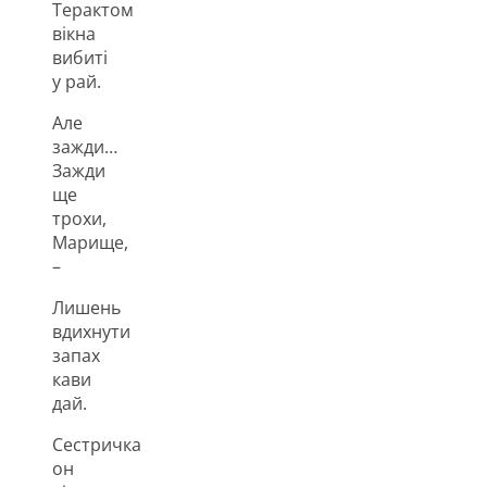
Терактом
вікна
вибиті
у рай.
Але
зажди…
Зажди
ще
трохи,
Марище,
–
Лишень
вдихнути
запах
кави
дай.
Сестричка
он