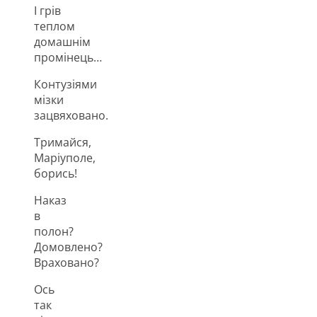
І грів
теплом
домашнім
промінець…
Контузіями
мізки
зацвяховано.
Тримайся,
Маріуполе,
борись!
Наказ
в
полон?
Домовлено?
Враховано?
Ось
так