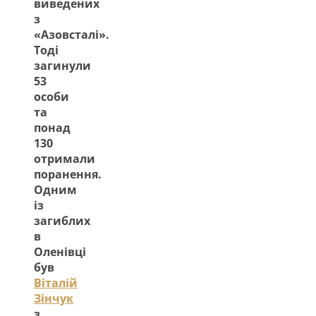
виведених
з
«Азовсталі».
Тоді
загинули
53
особи
та
понад
130
отримали
поранення.
Одним
із
загиблих
в
Оленівці
був
Віталій
Зінчук
з