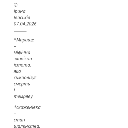
©
Ірина
Іваськів
07.04.2026
*Марище
–
міфічна
зловісна
істота,
яка
символізує
смерть
і
темряву
*скаженівка
–
стан
шаленства,