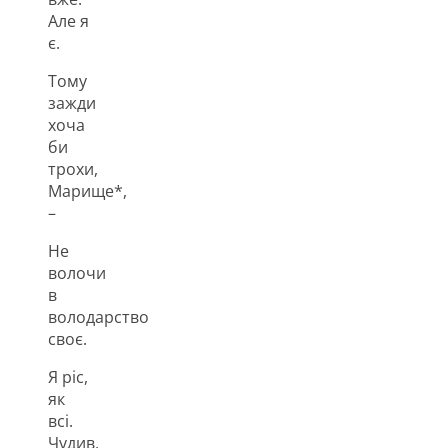
Але я
є.
Тому
зажди
хоча
би
трохи,
Марище*,
–
Не
волочи
в
володарство
своє.
Я ріс,
як
всі.
Чудив,