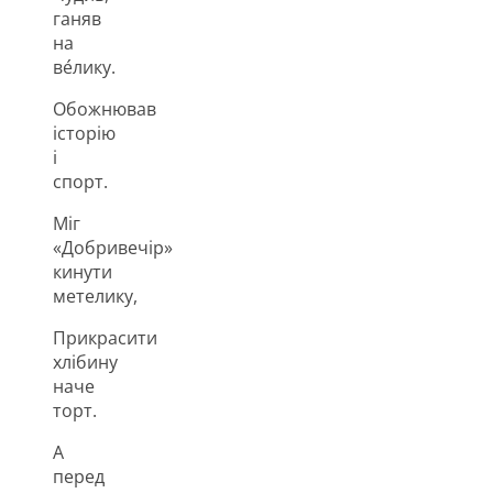
ганяв
на
ве́лику.
Обожнював
історію
і
спорт.
Міг
«Добривечір»
кинути
метелику,
Прикрасити
хлібину
наче
торт.
А
перед