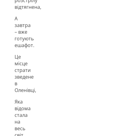
розстрілу
відтягнена,
А
завтра
– вже
готують
ешафот.
Це
місце
страти
зведене
в
Оленівці,
Яка
відома
стала
на
весь
світ,