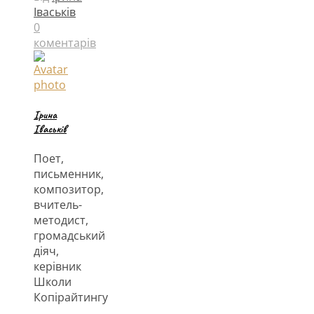
Іваськів
0
коментарів
Ірина
Іваськів
Поет,
письменник,
композитор,
вчитель-
методист,
громадський
діяч,
керівник
Школи
Копірайтингу