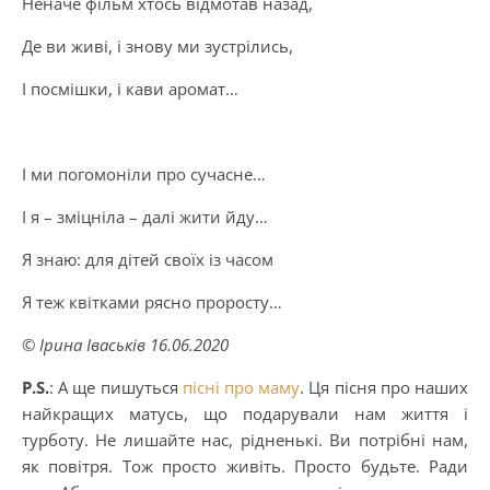
Неначе фільм хтось відмотав назад,
Де ви живі, і знову ми зустрілись,
І посмішки, і кави аромат…
І ми погомоніли про сучасне…
І я – зміцніла – далі жити йду…
Я знаю: для дітей своїх із часом
Я теж квітками рясно проросту…
© Ірина Іваськів 16.06.2020
P.S.
: А ще пишуться
пісні про маму
. Ця пісня про наших
найкращих матусь, що подарували нам життя і
турботу. Не лишайте нас, рідненькі. Ви потрібні нам,
як повітря. Тож просто живіть. Просто будьте. Ради