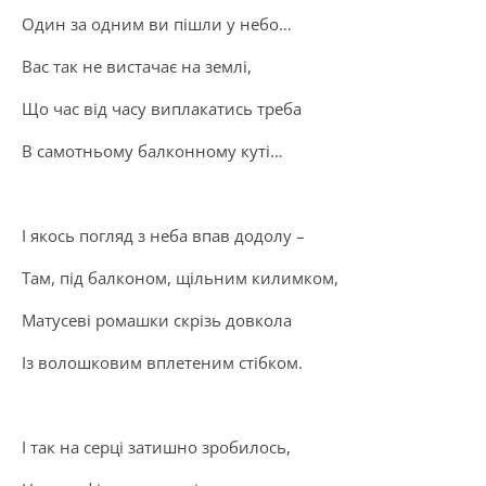
Один за одним ви пішли у небо…
Вас так не вистачає на землі,
Що час від часу виплакатись треба
В самотньому балконному куті…
І якось погляд з неба впав додолу –
Там, під балконом, щільним килимком,
Матусеві ромашки скрізь довкола
Із волошковим вплетеним стібком.
І так на серці затишно зробилось,