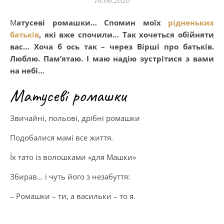
16.06.2020
Матусеві ромашки… Спомин моїх
рідненьких
батьків
, які вже спочили… Так хочеться обійняти
вас… Хоча б ось так – через Вірші про батьків.
Люблю. Пам’ятаю. І маю надію зустрітися з вами
на небі…
Матусеві ромашки
Звичайні, польові, дрібні ромашки
Подобалися мамі все життя.
Їх тато із волошками «для Машки»
Збирав… і чуть його з незабуття:
– Ромашки – ти, а васильки – то я.