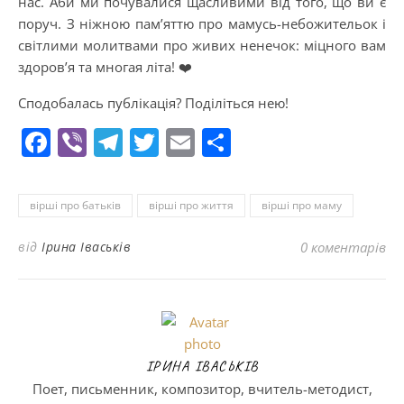
нас. Аби ми почувалися щасливими від того, що ви є
поруч. З ніжною пам’яттю про мамусь-небожительок і
світлими молитвами про живих ненечок: міцного вам
здоров’я та многая літа! ❤️
Сподобалась публікація? Поділіться нею!
Facebook
Viber
Telegram
Twitter
Email
Поділитися
вірші про батьків
вірші про життя
вірші про маму
від
Ірина Іваськів
0 коментарів
ІРИНА ІВАСЬКІВ
Поет, письменник, композитор, вчитель-методист,