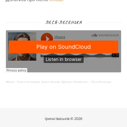
ЛЕСЯ-ЛЕСЕНЬКА
Ирина
·
Ольга Каландюк, Ірина Іваськів, Дмитро Назаренко – Леся-Лесенька
Ірина Іваськів © 2026