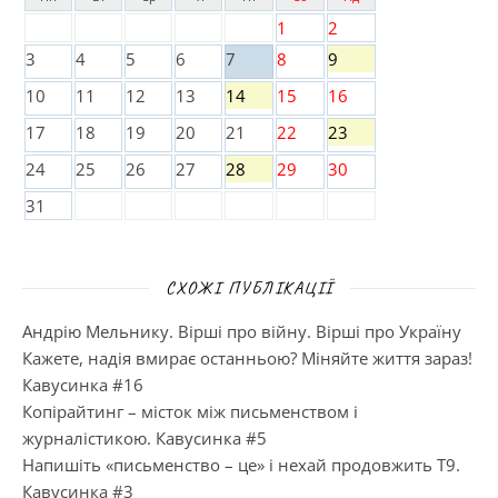
1
2
3
4
5
6
7
8
9
10
11
12
13
14
15
16
17
18
19
20
21
22
23
24
25
26
27
28
29
30
31
СХОЖІ ПУБЛІКАЦІЇ
Андрію Мельнику. Вірші про війну. Вірші про Україну
Кажете, надія вмирає останньою? Міняйте життя зараз!
Кавусинка #16
Копірайтинг – місток між письменством і
журналістикою. Кавусинка #5
Напишіть «письменство – це» і нехай продовжить Т9.
Кавусинка #3