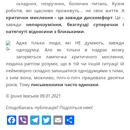
складних, незручних, болючих питань. Кузня
роботів, які щасливо проживуть… не своє життя. А
критичне мислення – це завжди дискомфорт
. Це –
завжди
непорозуміння, безглузді суперечки і
натягнуті відносини з близькими
.
Адже тільки люди, які НЕ думають, завжди
однодумці. Але як тільки в надрах мозку
загоряється лампочка критичного мислення,
людина раптом розуміє, що в тій чи іншій ситуації їй
неймовірно складно залишатися однодумцями з тими,
з ким вона, можливо, пліч-о-пліч працювала десятки
років. Тому
письменники часто одинаки
.
© Ірина Іваськів 09.01.2021
Сподобалась публікація? Поділіться нею!
Facebook
Viber
Telegram
Twitter
Email
Поділитися