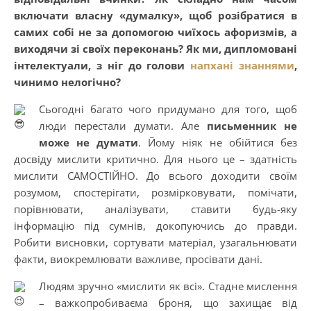
включати власну «думалку», щоб розібратися в
самих собі не за допомогою чиїхось афоризмів, а
виходячи зі своїх переконань? Як ми, дипломовані
інтелектуали, з ніг до голови
напхані знаннями
,
чинимо нелогічно?
Сьогодні багато чого придумано для того, щоб
люди перестали думати. Але
письменник не
може не думати
. Йому ніяк не обійтися без
досвіду мислити критично. Для нього це – здатність
мислити САМОСТІЙНО. До всього доходити своїм
розумом, спостерігати, розмірковувати, помічати,
порівнювати, аналізувати, ставити будь-яку
інформацію під сумнів, докопуючись до правди.
Робити висновки, сортувати матеріал, узагальнювати
факти, виокремлювати важливе, просівати дані.
Людям зручно «мислити як всі». Стадне мислення
– важкопробиваєма броня, що захищає від