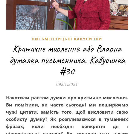
ПИСЬМЕННИЦЬКІ КАВУСИНКИ
Критичне мислення або Власна
думалка письменника. Кавусинка
#30
09.01.2021
Накотили раптом думки про критичне мислення.
Ви помітили, як часто сьогодні ми поширюємо
чужі цитати, замість того, щоб висловити свою
особисту думку? Як розпливаємося в туманних
фразах, коли необхідні конкретні дії і
відповідальні вчинки? Як складно нам часом