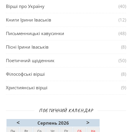
Вірші про Україну
(40)
Книги Ірини Іваськів
(12)
Письменницькі кавусинки
(48)
Пісні Ірини Іваськів
(8)
Поетичний щоденник
(50)
Філософські вірші
(8)
Християнські вірші
(9)
ПОЕТИЧНИЙ КАЛЕНДАР
<
>
Серпень 2026
Пн
Вт
Ср
Чт
Пт
Сб
Нд