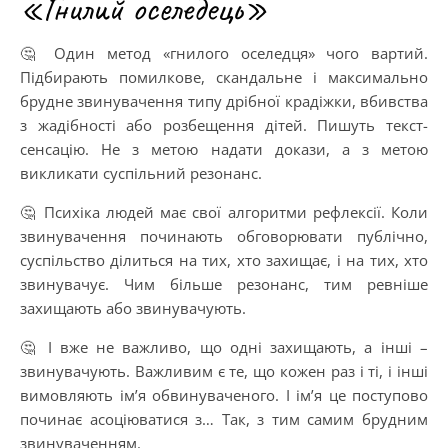
«Гнилий оселедець»
🤔 Один метод «гнилого оселедця» чого вартий.
Підбирають помилкове, скандальне і максимально
брудне звинувачення типу дрібної крадіжки, вбивства
з жадібності або розбещення дітей. Пишуть текст-
сенсацію. Не з метою надати докази, а з метою
викликати суспільний резонанс.
🤔 Психіка людей має свої алгоритми рефлексії. Коли
звинувачення починають обговорювати публічно,
суспільство ділиться на тих, хто захищає, і на тих, хто
звинувачує. Чим більше резонанс, тим ревніше
захищають або звинувачують.
🤔 І вже не важливо, що одні захищають, а інші –
звинувачують. Важливим є те, що кожен раз і ті, і інші
вимовляють ім’я обвинуваченого. І ім’я це поступово
починає асоціюватися з… Так, з тим самим брудним
звинуваченням.