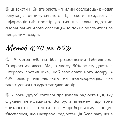
🤔 Ці тексти ніби втирають «гнилий оселедець» в «одяг
репутації» обвинуваченого. Ці тексти вкидають в
інформаційний простір до тих пір, поки нудотний
сморід від «гнилого оселедця» не почне волочитися за
нещасним всюди.
Метод «40 на 60»
🤔 А метод «40 на 60», розроблений Геббельсом.
Створюється якесь ЗМІ, в якому 60% змісту дають в
інтересах противника, щоб завоювати його довіру. А
40% змісту направляють на дезінформацію, яка
заковтується на «ура» завдяки довірі.
🤔 У роки Другої світової працювала радіостанція, яку
слухали антифашисти. Всі були впевнені, що вона
британська. І тільки на Нюрнберзькому процесі
з’ясувалося, що насправді радіостанція була запущена