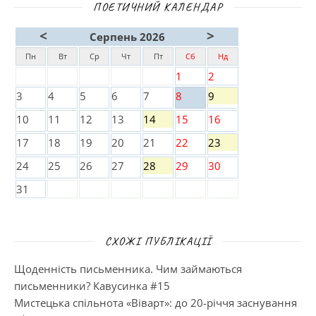
ПОЕТИЧНИЙ КАЛЕНДАР
<
>
Серпень 2026
Пн
Вт
Ср
Чт
Пт
Сб
Нд
1
2
3
4
5
6
7
8
9
10
11
12
13
14
15
16
17
18
19
20
21
22
23
24
25
26
27
28
29
30
31
СХОЖІ ПУБЛІКАЦІЇ
Щоденність письменника. Чим займаються
письменники? Кавусинка #15
Мистецька спільнота «Віварт»: до 20-річчя заснування