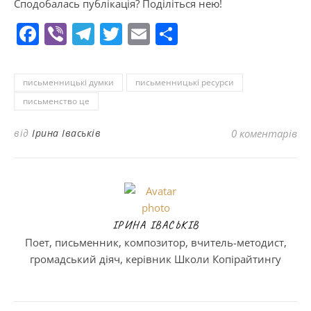
Сподобалась публікація? Поділіться нею!
Facebook
Viber
Telegram
Twitter
Email
Поділитися
письменницькі думки
письменницькі ресурси
письменство це
від
Ірина Іваськів
0 коментарів
ІРИНА ІВАСЬКІВ
Поет, письменник, композитор, вчитель-методист,
громадський діяч, керівник Школи Копірайтингу