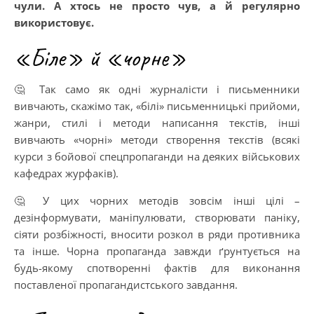
чули. А хтось не просто чув, а й регулярно
використовує.
«Біле» й «чорне»
🤔 Так само як одні журналісти і письменники
вивчають, скажімо так, «білі» письменницькі прийоми,
жанри, стилі і методи написання текстів, інші
вивчають «чорні» методи створення текстів (всякі
курси з бойової спецпропаганди на деяких військових
кафедрах журфаків).
🤔 У цих чорних методів зовсім інші цілі –
дезінформувати, маніпулювати, створювати паніку,
сіяти розбіжності, вносити розкол в ряди противника
та інше. Чорна пропаганда завжди ґрунтується на
будь-якому спотворенні фактів для виконання
поставленої пропагандистського завдання.