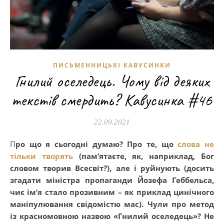
ПИСЬМЕННИЦЬКІ КАВУСИНКИ
Гнилий оселедець. Чому від деяких
текстів смердить? Кавусинка #46
22.09.2021
Про що я сьогодні думаю? Про те, що
слова не
тільки творять
(пам’ятаєте, як, наприклад, Бог
словом творив Всесвіт?), але і руйнують (досить
згадати міністра пропаганди Йозефа Геббельса,
чиє ім’я стало прозивним – як приклад цинічного
маніпулювання свідомістю мас). Чули про метод
із красномовною назвою «Гнилий оселедець»? Не