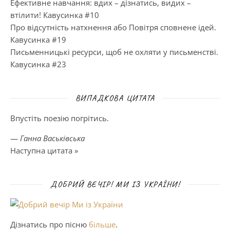
Ефективне навчання: вдих – дізнатись, видих –
втілити! Кавусинка #10
Про відсутність натхнення або Повітря сповнене ідей.
Кавусинка #19
Письменницькі ресурси, щоб не охляти у письменстві.
Кавусинка #23
ВИПАДКОВА ЦИТАТА
Впустіть поезію погрітись.
—
Ганна Васьківська
Наступна цитата »
ДОБРИЙ ВЕЧІР! МИ ІЗ УКРАЇНИ!
Дізнатись про пісню
більше
.