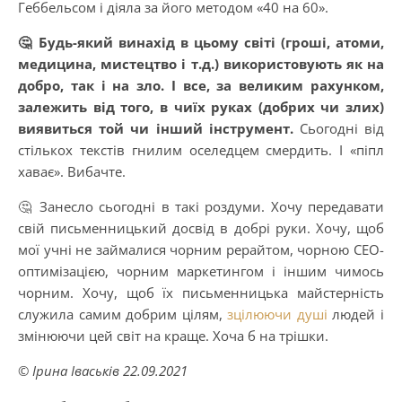
Геббельсом і діяла за його методом «40 на 60».
🤔 Будь-який винахід в цьому світі (гроші, атоми,
медицина, мистецтво і т.д.) використовують як на
добро, так і на зло. І все, за великим рахунком,
залежить від того, в чиїх руках (добрих чи злих)
виявиться той чи інший інструмент.
Сьогодні від
стількох текстів гнилим оселедцем смердить. І «піпл
хаває». Вибачте.
🤔 Занесло сьогодні в такі роздуми. Хочу передавати
свій письменницький досвід в добрі руки. Хочу, щоб
мої учні не займалися чорним рерайтом, чорною СЕО-
оптимізацією, чорним маркетингом і іншим чимось
чорним. Хочу, щоб їх письменницька майстерність
служила самим добрим цілям,
зцілюючи душі
людей і
змінюючи цей світ на краще. Хоча б на трішки.
© Ірина Іваськів 22.09.2021