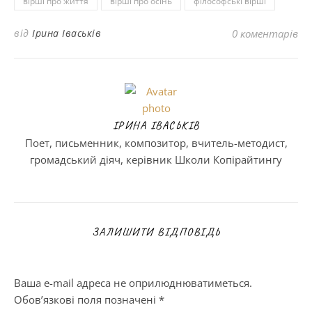
вірші про життя
вірші про осінь
філософські вірші
від
Ірина Іваськів
0 коментарів
ІРИНА ІВАСЬКІВ
Поет, письменник, композитор, вчитель-методист,
громадський діяч, керівник Школи Копірайтингу
ЗАЛИШИТИ ВІДПОВІДЬ
Ваша e-mail адреса не оприлюднюватиметься.
Обов’язкові поля позначені
*