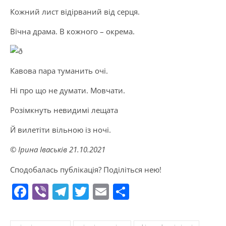
Кожний лист відірваний від серця.
Вічна драма. В кожного – окрема.
Кавова пара туманить очі.
Ні про що не думати. Мовчати.
Розімкнуть невидимі лещата
Й вилетіти вільною із ночі.
© Ірина Іваськів 21.10.2021
Сподобалась публікація? Поділіться нею!
Facebook
Viber
Telegram
Twitter
Email
Поділитися