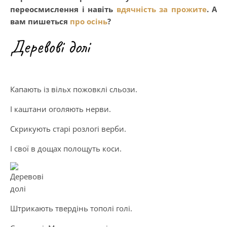
переосмислення і навіть
вдячність за прожите
. А
вам пишеться
про осінь
?
Деревові долі
Капають із вільх пожовклі сльози.
І каштани оголяють нерви.
Скрикують старі розлогі верби.
І свої в дощах полощуть коси.
Штрикають твердінь тополі голі.