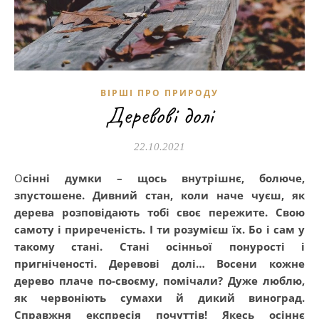
ВІРШІ ПРО ПРИРОДУ
Деревові долі
22.10.2021
Осінні думки – щось внутрішнє, болюче,
зпустошене. Дивний стан, коли наче чуєш, як
дерева розповідають тобі своє пережите. Свою
самоту і приреченість. І ти розумієш їх. Бо і сам у
такому стані. Стані осінньої понурості і
пригніченості. Деревові долі… Восени кожне
дерево плаче по-своєму, помічали? Дуже люблю,
як червоніють сумахи й дикий виноград.
Справжня експресія почуттів! Якесь осіннє