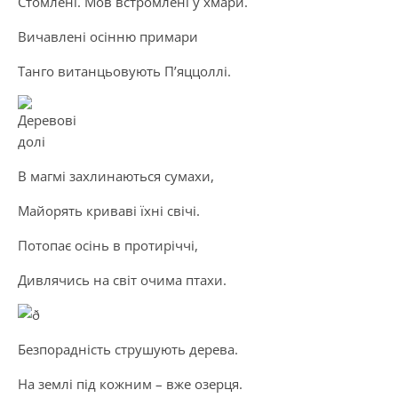
Стомлені. Мов встромлені у хмари.
Вичавлені осінню примари
Танго витанцьовують П’яццоллі.
В магмі захлинаються сумахи,
Майорять криваві їхні свічі.
Потопає осінь в протиріччі,
Дивлячись на світ очима птахи.
Безпорадність струшують дерева.
На землі під кожним – вже озерця.