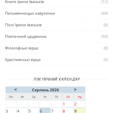
Книги Ірини Іваськів
(12)
Письменницькі кавусинки
(48)
Пісні Ірини Іваськів
(8)
Поетичний щоденник
(50)
Філософські вірші
(8)
Християнські вірші
(9)
ПОЕТИЧНИЙ КАЛЕНДАР
<
>
Серпень 2026
Пн
Вт
Ср
Чт
Пт
Сб
Нд
1
2
3
4
5
6
7
8
9