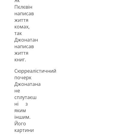
Як
Пєлєвін
написав
життя
комах,
так
Джонатан
написав
життя
книг.
Сюрреалістичний
почерк
Джонатана
не
сплутаєш
ні з
яким
іншим.
Його
картини