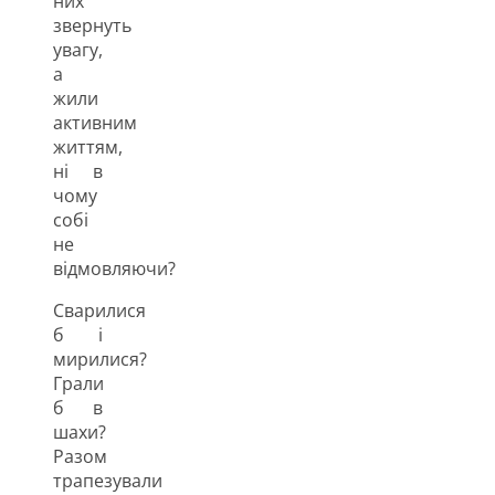
них
звернуть
увагу,
а
жили
активним
життям,
ні в
чому
собі
не
відмовляючи?
Сварилися
б і
мирилися?
Грали
б в
шахи?
Разом
трапезували