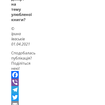
на
тему
улюбленої
книги?
©
Ірина
Іваськів
01.04.2021
Сподобалась
публікація?
Поділіться
нею!
Facebook
Viber
Telegram
Twitter