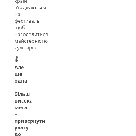
країн
з’їжджаються
на
фестиваль,
щоб
насолодитися
майстерністю
кулінарів.
✌
Але
ще
одна
–
більш
висока
мета
–
привернути
увагу
до