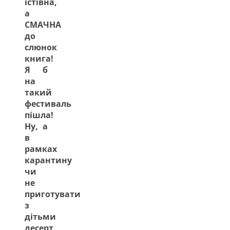
їстівна,
а
СМАЧНА
до
слюнок
книга!
Я б
на
такий
фестиваль
пішла!
Ну, а
в
рамках
карантину
чи
не
приготувати
з
дітьми
десерт