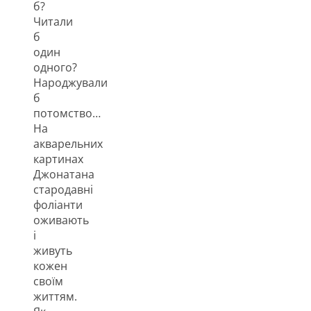
б?
Читали
б
один
одного?
Народжували
б
потомство…
На
акварельних
картинах
Джонатана
стародавні
фоліанти
оживають
і
живуть
кожен
своїм
життям.