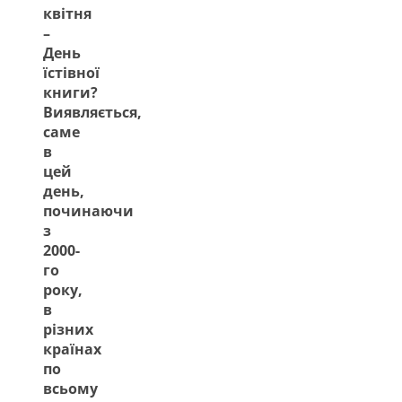
квітня
–
День
їстівної
книги?
Виявляється,
саме
в
цей
день,
починаючи
з
2000-
го
року,
в
різних
країнах
по
всьому