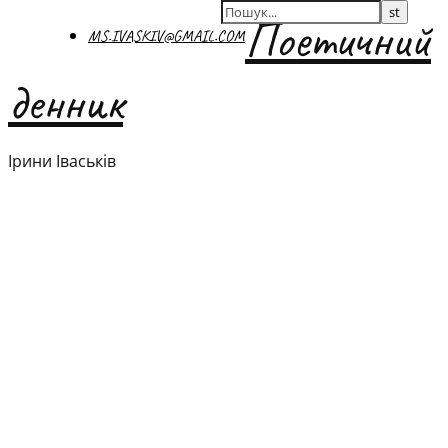
Поетичний
MS.IVASKIV@GMAIL.COM
денник
Ірини Іваськів