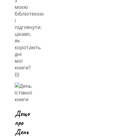
з
моєю
бібліотекою
і
підглянути:
цікаво,
як
коротають
дні
мої
книги?
)))
Дещо
про
День