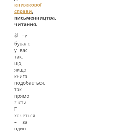
книжкової
справи
,
письменництва,
читання.
✌ Чи
бувало
у вас
так,
що,
якщо
книга
подобається,
так
прямо
з’їсти
її
хочеться
– за
один