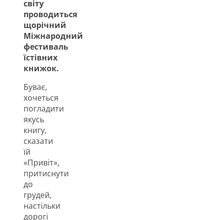
світу
проводиться
щорічний
Міжнародний
фестиваль
їстівних
книжок.
Буває,
хочеться
погладити
якусь
книгу,
сказати
їй
«Привіт»,
притиснути
до
грудей,
настільки
дорогі