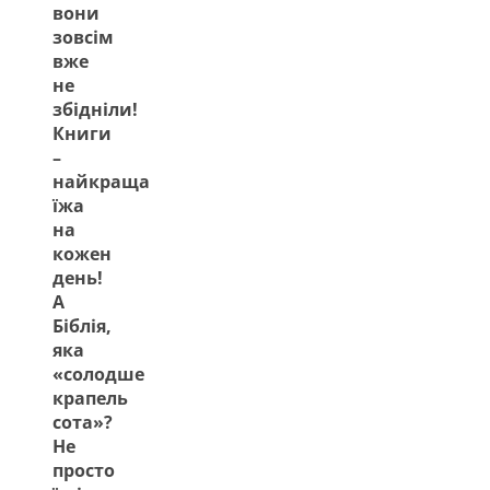
вони
зовсім
вже
не
збідніли!
Книги
–
найкраща
їжа
на
кожен
день!
А
Біблія,
яка
«солодше
крапель
сота»?
Не
просто