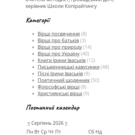
керівник Школи Копірайтингу
Категорії
Вірші посвячення
(8)
Вірші про батьків
(3)
Вірші про природу
(14)
Вірші про Україну
(40)
Книги Ірини Іваськів
(12)
Письменницькі кавусинки
(48)
Пісні Ірини Іваськів
(8)
Поетичний щоденник
(50)
Філософські вірші
(8)
Християнські вірші
(9)
Поетичний календар
<
Серпень 2026
>
Пн
Вт
Ср
Чт
Пт
Сб
Нд