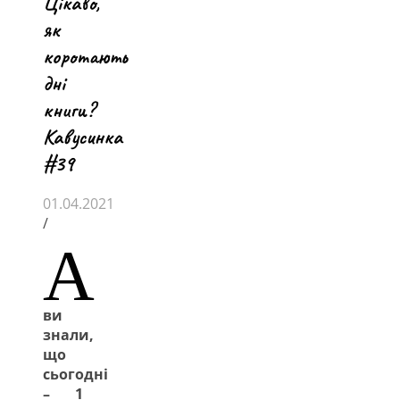
Цікаво,
як
коротають
дні
книги?
Кавусинка
#39
01.04.2021
/
А
ви
знали,
що
сьогодні
– 1