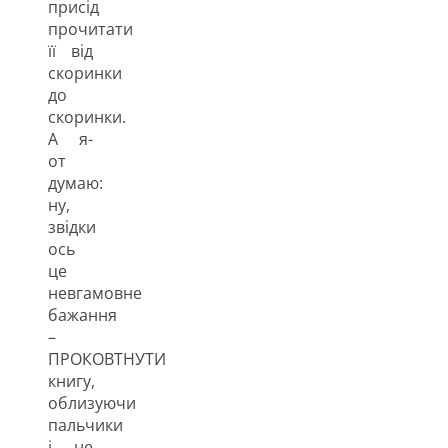
присід
прочитати
її від
скоринки
до
скоринки.
А я-
от
думаю:
ну,
звідки
ось
це
невгамовне
бажання
–
ПРОКОВТНУТИ
книгу,
облизуючи
пальчики
і не