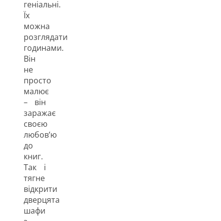
геніальні.
Їх
можна
розглядати
годинами.
Він
не
просто
малює
– він
заражає
своєю
любов’ю
до
книг.
Так і
тягне
відкрити
дверцята
шафи