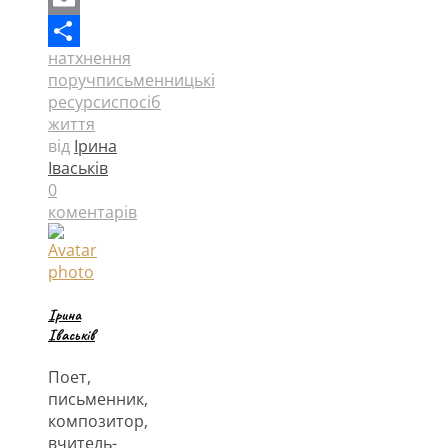
Email
натхнення
Поділитися
поруч
письменницькі
ресурси
спосіб
життя
від
Ірина
Іваськів
0
коментарів
Ірина
Іваськів
Поет,
письменник,
композитор,
вчитель-