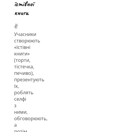
їстівної
книги
✌
Учасники
створюють
«їстівні
книги»
(торти,
тістечка,
печиво),
презентують
їх,
роблять
селфі
з
ними,
обговорюють,
а
потім