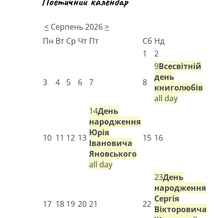
Поетичний календар
<
Серпень 2026
>
Пн
Вт
Ср
Чт
Пт
Сб
Нд
1
2
9
Всесвітній
день
3
4
5
6
7
8
книголюбів
all day
14
День
народження
Юрія
10
11
12
13
15
16
Івановича
Яновського
all day
23
День
народження
Сергія
17
18
19
20
21
22
Вікторовича