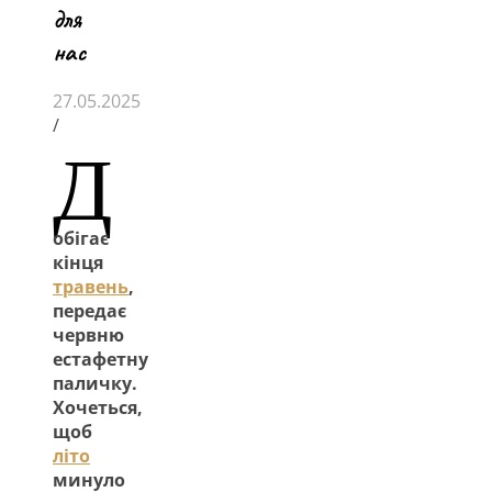
для
нас
27.05.2025
/
Д
обігає
кінця
травень
,
передає
червню
естафетну
паличку.
Хочеться,
щоб
літо
минуло