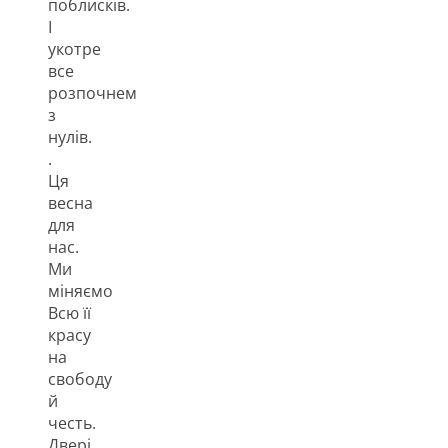
поблисків.
І
укотре
все
розпочнем
з
нулів.
.
Ця
весна
для
нас.
Ми
міняємо
Всю її
красу
на
свободу
й
честь.
Двері