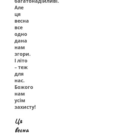
багатонадійливі.
Але
ця
весна
все
одно
дана
нам
згори.
І літо
– теж
для
нас.
Божого
нам
усім
захисту!
Ця
весна