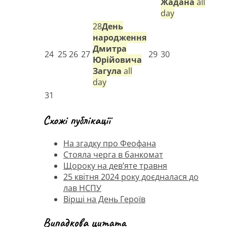
Жадана
all
day
28
День
народження
Дмитра
24
25
26
27
29
30
Юрійовича
Загула
all
day
31
Схожі публікації
На згадку про Феофана
Стояла черга в банкомат
Щороку на дев’яте травня
25 квітня 2024 року доєдналася до
лав НСПУ
Вірші на День Героїв
Випадкова цитата