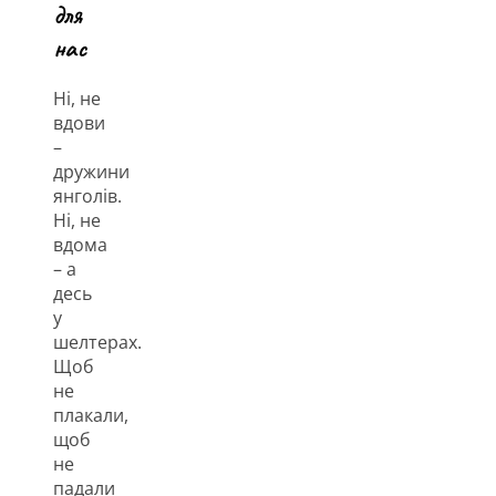
для
нас
Ні, не
вдови
–
дружини
янголів.
Ні, не
вдома
– а
десь
у
шелтерах.
Щоб
не
плакали,
щоб
не
падали