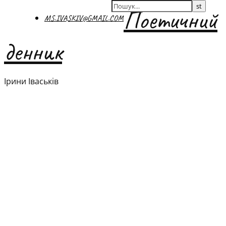
Поетичний
MS.IVASKIV@GMAIL.COM
денник
Ірини Іваськів