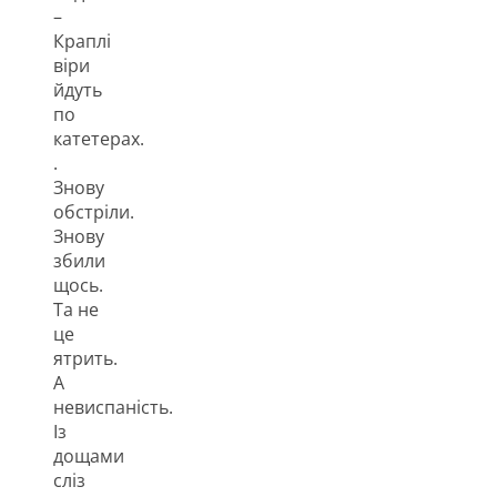
–
Краплі
віри
йдуть
по
катетерах.
.
Знову
обстріли.
Знову
збили
щось.
Та не
це
ятрить.
А
невиспаність.
Із
дощами
сліз