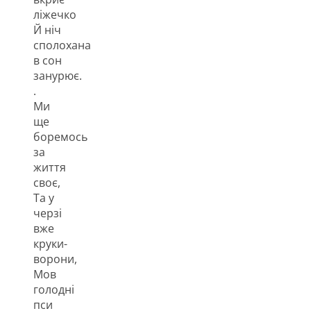
ліжечко
Й ніч
сполохана
в сон
занурює.
.
Ми
ще
боремось
за
життя
своє,
Та у
черзі
вже
круки-
ворони,
Мов
голодні
пси