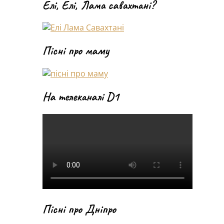
Елі, Елі, Лама савахтані?
Пісні про маму
На телеканалі D1
Пісні про Дніпро