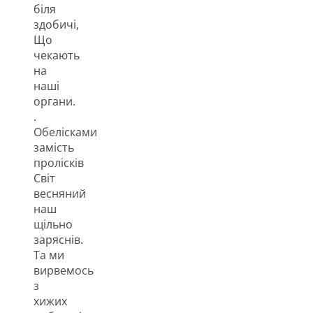
біля
здобичі,
Що
чекають
на
наші
органи.
.
Обелісками
замість
пролісків
Світ
весняний
наш
щільно
заряснів.
Та ми
вирвемось
з
хижих