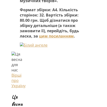
музичних творів».
Формат збірки: А4. Кількість
сторінок: 32. Вартість збірки:
80.00 грн. Щоб дізнатися про
збірку детальніше (а також
замовити її), перейдіть, будь
ласка, за
цим посиланням
.
Вірші
про
Україну
Ця
весна