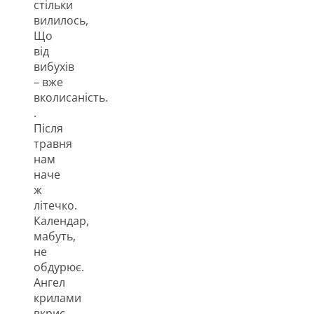
стільки
вилилось,
Що
від
вибухів
– вже
вколисаність.
.
Після
травня
нам
наче
ж
літечко.
Календар,
мабуть,
не
обдурює.
Ангел
крилами
вкриє