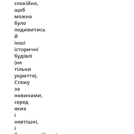
спокійно,
щоб
можна
було
подивитись
й
інші
історичні
будівлі
(не
тільки
укриття).
Стежу
за
новинами,
серед
яких
і
невтішні,
і