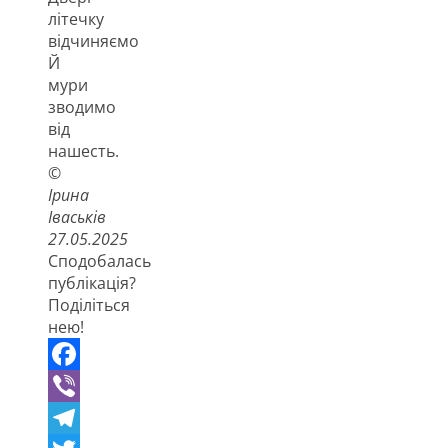
літечку
відчиняємо
Й
мури
зводимо
від
нашесть.
©
Ірина
Іваськів
27.05.2025
Сподобалась
публікація?
Поділіться
нею!
Facebook
Viber