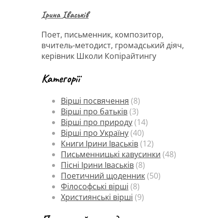
Ірина Іваськів
Поет, письменник, композитор,
вчитель-методист, громадський діяч,
керівник Школи Копірайтингу
Категорії
Вірші посвячення
(8)
Вірші про батьків
(3)
Вірші про природу
(14)
Вірші про Україну
(40)
Книги Ірини Іваськів
(12)
Письменницькі кавусинки
(48)
Пісні Ірини Іваськів
(8)
Поетичний щоденник
(50)
Філософські вірші
(8)
Християнські вірші
(9)