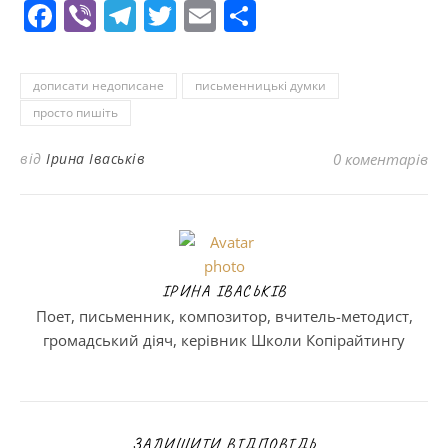
Facebook
Viber
Telegram
Twitter
Email
Поділитися
дописати недописане
письменницькі думки
просто пишіть
від
Ірина Іваськів
0 коментарів
ІРИНА ІВАСЬКІВ
Поет, письменник, композитор, вчитель-методист,
громадський діяч, керівник Школи Копірайтингу
ЗАЛИШИТИ ВІДПОВІДЬ