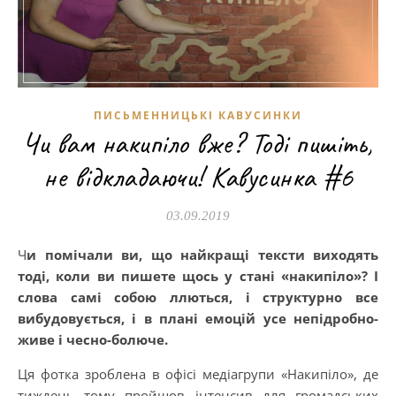
ПИСЬМЕННИЦЬКІ КАВУСИНКИ
Чи вам накипіло вже? Тоді пишіть,
не відкладаючи! Кавусинка #6
03.09.2019
Чи помічали ви, що найкращі тексти виходять
тоді, коли ви пишете щось у стані «накипіло»? І
слова самі собою ллються, і структурно все
вибудовується, і в плані емоцій усе непідробно-
живе і чесно-болюче.
Ця фотка зроблена в офісі медіагрупи «Накипіло», де
тиждень тому пройшов інтенсив для громадських