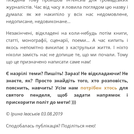
журналістів. Час від часу я ловила поглядом цю назву і
думала: як же накипіло у всіх нас недомовлене,
недописане, недовиконане…
Незакінчені, відкладені на коли-небудь потім книги,
статті, монографії, сценарії, поеми… А час кипить і
якось непомітно википає з каструльки життя. І ніхто
ніколи замість нас не допише те, що ми почали. Тому
що це призначено написати саме нам!
Є назрілі теми? Пишіть! Зараз! Не відкладаючи! Не
знаєте, як? Просто знайдіть того, хто розповість,
пояснить, навчить! Усім нам
потрібен хтось
для
святого пенделя, щоб задати напрямок і
прискорити політ до мети! )))
© Ірина Іваськів 03.08.2019
Сподобалась публікація? Поділіться нею!