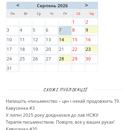
<
>
Серпень 2026
Пн
Вт
Ср
Чт
Пт
Сб
Нд
1
2
3
4
5
6
7
8
9
10
11
12
13
14
15
16
17
18
19
20
21
22
23
24
25
26
27
28
29
30
31
СХОЖІ ПУБЛІКАЦІЇ
Напишіть «письменство – це» і нехай продовжить Т9.
Кавусинка #3
У липні 2025 року доєдналася до лав НСЖУ
Терапія письменством. Повірте, все у ваших руках!
Кавусинка #35