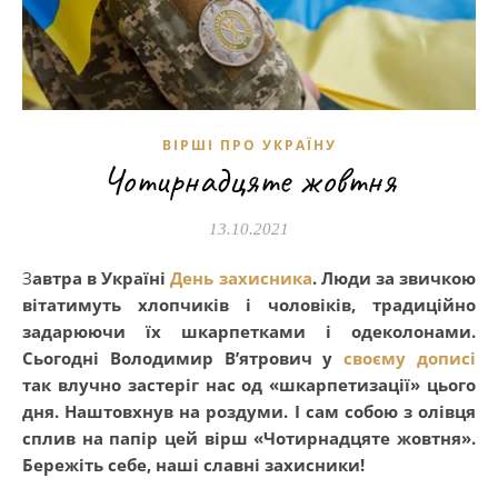
ВІРШІ ПРО УКРАЇНУ
Чотирнадцяте жовтня
13.10.2021
Завтра в Україні
День захисника
. Люди за звичкою
вітатимуть хлопчиків і чоловіків, традиційно
задарюючи їх шкарпетками і одеколонами.
Сьогодні Володимир В’ятрович у
своєму дописі
так влучно застеріг нас од «шкарпетизації» цього
дня. Наштовхнув на роздуми. І сам собою з олівця
сплив на папір цей вірш «Чотирнадцяте жовтня».
Бережіть себе, наші славні захисники!