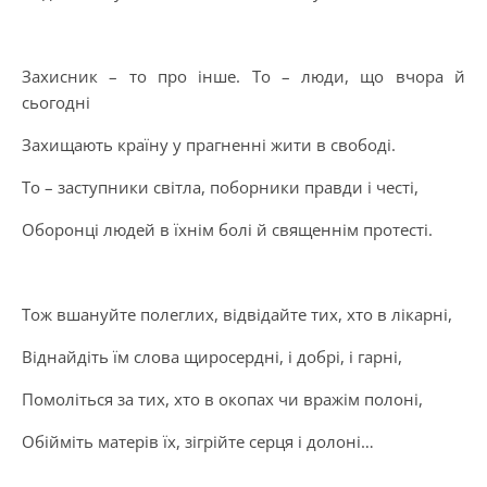
Захисник – то про інше. То – люди, що вчора й
сьогодні
Захищають країну у прагненні жити в свободі.
То – заступники світла, поборники правди і честі,
Оборонці людей в їхнім болі й священнім протесті.
Тож вшануйте полеглих, відвідайте тих, хто в лікарні,
Віднайдіть їм слова щиросердні, і добрі, і гарні,
Помоліться за тих, хто в окопах чи вражім полоні,
Обійміть матерів їх, зігрійте серця і долоні…