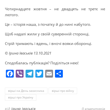
Чотирнадцяте жовтня – не двадцять не третє не
лютого.
Це – історія наша, з початку й до нині набутого.
Щоб надалі жили у своїй суверенній сторонці,
Стрій тримають і вдень, і вночі вояки-оборонці.
© Ірина Іваськів 13.10.2021
Сподобалась публікація? Поділіться нею!
Facebook
Viber
Telegram
Twitter
Email
Поділитися
вірші на День захисника
вірші про війну
вірші про Україну
від
Ірина Іваськів
0 коментарів