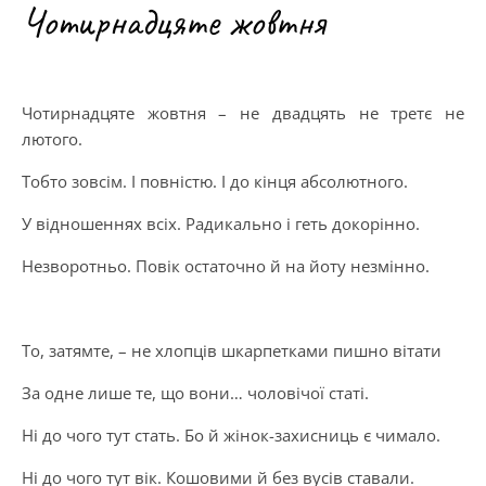
Чотирнадцяте жовтня
Чотирнадцяте жовтня – не двадцять не третє не
лютого.
Тобто зовсім. І повністю. І до кінця абсолютного.
У відношеннях всіх. Радикально і геть докорінно.
Незворотньо. Повік остаточно й на йоту незмінно.
То, затямте, – не хлопців шкарпетками пишно вітати
За одне лише те, що вони… чоловічої статі.
Ні до чого тут стать. Бо й жінок-захисниць є чимало.
Ні до чого тут вік. Кошовими й без вусів ставали.