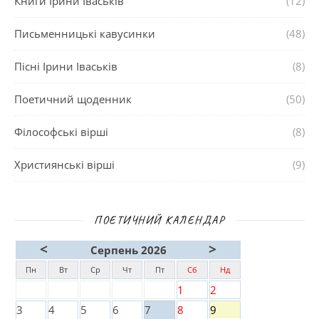
Книги Ірини Іваськів
(12)
Письменницькі кавусинки
(48)
Пісні Ірини Іваськів
(8)
Поетичний щоденник
(50)
Філософські вірші
(8)
Християнські вірші
(9)
ПОЕТИЧНИЙ КАЛЕНДАР
<
>
Серпень 2026
Пн
Вт
Ср
Чт
Пт
Сб
Нд
1
2
3
4
5
6
7
8
9