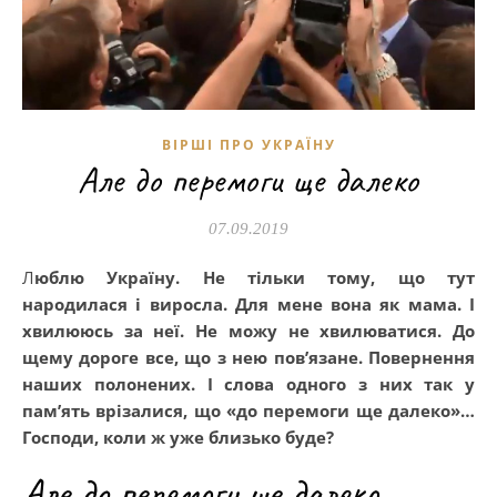
ВІРШІ ПРО УКРАЇНУ
Але до перемоги ще далеко
07.09.2019
Люблю Україну. Не тільки тому, що тут
народилася і виросла. Для мене вона як мама. І
хвилююсь за неї. Не можу не хвилюватися. До
щему дороге все, що з нею пов’язане. Повернення
наших полонених. І слова одного з них так у
пам’ять врізалися, що «до перемоги ще далеко»…
Господи, коли ж уже близько буде?
Але до перемоги ще далеко