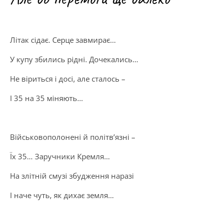
Літак сідає. Серце завмирає…
У купу збились рідні. Дочекались…
Не віриться і досі, але сталось –
І 35 на 35 міняють…
Військовополонені й політв’язні –
Їх 35… Заручники Кремля…
На злітній смузі збудження наразі
І наче чуть, як дихає земля…