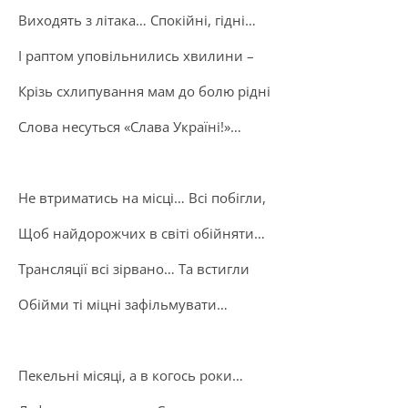
Виходять з літака… Спокійні, гідні…
І раптом уповільнились хвилини –
Крізь схлипування мам до болю рідні
Слова несуться «Слава Україні!»…
Не втриматись на місці… Всі побігли,
Щоб найдорожчих в світі обійняти…
Трансляції всі зірвано… Та встигли
Обійми ті міцні зафільмувати…
Пекельні місяці, а в когось роки…