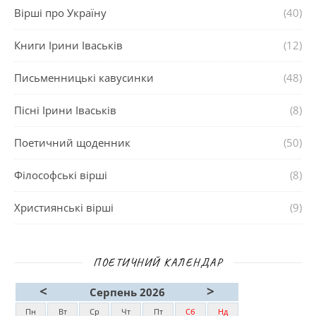
Вірші про Україну
(40)
Книги Ірини Іваськів
(12)
Письменницькі кавусинки
(48)
Пісні Ірини Іваськів
(8)
Поетичний щоденник
(50)
Філософські вірші
(8)
Християнські вірші
(9)
ПОЕТИЧНИЙ КАЛЕНДАР
<
>
Серпень 2026
Пн
Вт
Ср
Чт
Пт
Сб
Нд