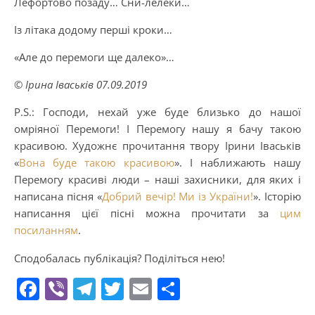
Лефортово позаду… Сни-лелеки…
Із літака додому перші кроки…
«Але до перемоги ще далеко»…
© Ірина Іваськів 07.09.2019
P.S.: Господи, нехай уже буде близько до нашої
омріяної Перемоги! І Перемогу нашу я бачу такою
красивою. Художнє прочитання твору Ірини Іваськів
«
Вона буде такою красивою
». І наближають нашу
Перемогу красиві люди – наші захисники, для яких і
написана пісня «
Добрий вечір! Ми із України!
». Історію
написання цієї пісні можна прочитати за
цим
посиланням
.
Сподобалась публікація? Поділіться нею!
Facebook
Viber
Telegram
Twitter
Email
Поділитися