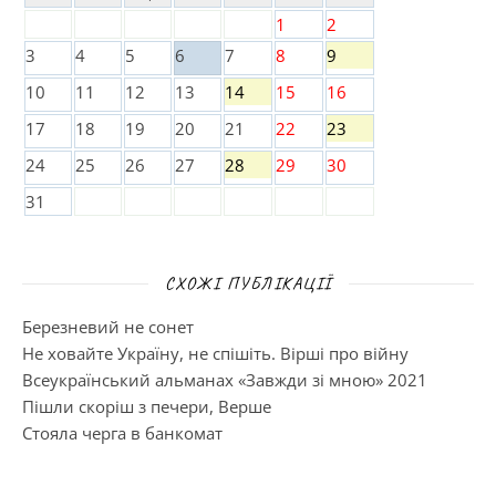
1
2
3
4
5
6
7
8
9
10
11
12
13
14
15
16
17
18
19
20
21
22
23
24
25
26
27
28
29
30
31
СХОЖІ ПУБЛІКАЦІЇ
Березневий не сонет
Не ховайте Україну, не спішіть. Вірші про війну
Всеукраїнський альманах «Завжди зі мною» 2021
Пішли скоріш з печери, Верше
Стояла черга в банкомат