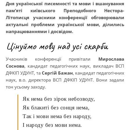
Дня української писемності та мови і вшанування
пам’яті київського Преподобного Нестора-
Літописця учасники конференції обговорювали
актуальні проблеми української мови, ділились
напрацюваннями і досвідом.
Цінуймо мову над усі скарби
Учасників конференції привітали
Мирослава
Соснова
, кандидат педагогічних наук, викладач ВСП
ДФКІП УДУНТ, та
Сергій Бажан
, кандидат педагогічних
наук, в.о. директора ВСП ДФКІП УДУНТ. Вони задали
тон усьому заходу.
Як нема без зірок небозводу,
Як блакиті без сонця нема,
Так і мови нема без народу,
І народу без мови нема.