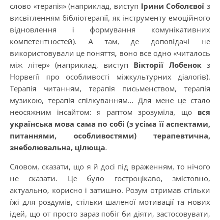
слово «терапія» (наприклад, виступ
Ірини Соболєвої
з
висвітленням бібліотерапії, як інструменту емоційного
відновлення і формування комунікативних
компетентностей). А там, де доповідачі не
використовували це поняття, воно все одно «читалось
між літер» (наприклад, виступ
Вікторії Лобенок
з
Норвегії про особливості міжкультурних діалогів).
Терапія читанням, терапія письменством, терапія
музикою, терапія спілкуванням… Для мене це стало
неосяжним інсайтом: я раптом зрозуміла, що
вся
українська мова сама по собі (з усіма її аспектами,
питаннями, особливостями) терапевтична,
знеболювальна, цілюща
.
Словом, сказати, що я й досі під враженням, то нічого
не сказати. Це було гостроцікаво, змістовно,
актуально, корисно і затишно. Розум отримав стільки
їжі для роздумів, стільки шаленої мотивації та нових
ідей, що от просто зараз побіг би діяти, застосовувати,