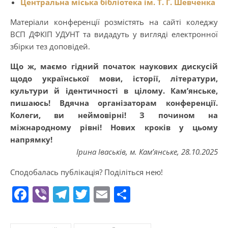
Центральна міська бібліотека ім. Т. Г. Шевченка
Матеріали конференції розмістять на сайті коледжу
ВСП ДФКІП УДУНТ та видадуть у вигляді електронної
збірки тез доповідей.
Що ж, маємо гідний початок наукових дискусій
щодо української мови, історії, літератури,
культури й ідентичності в цілому. Кам’янське,
пишаюсь! Вдячна організаторам конференції.
Колеги, ви неймовірні! З почином на
міжнародному рівні! Нових кроків у цьому
напрямку!
Ірина Іваськів, м. Кам’янське, 28.10.2025
Сподобалась публікація? Поділіться нею!
Facebook
Viber
Telegram
Twitter
Email
Поділитися