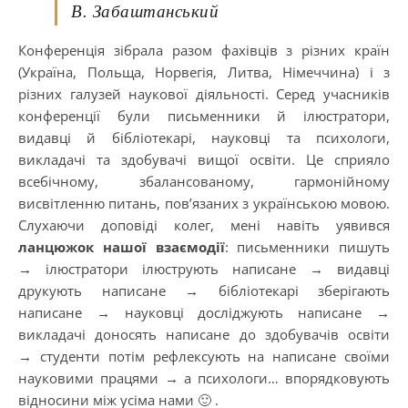
В. Забаштанський
Конференція зібрала разом фахівців з різних країн
(Україна, Польща, Норвегія, Литва, Німеччина) і з
різних галузей наукової діяльності. Серед учасників
конференції були письменники й ілюстратори,
видавці й бібліотекарі, науковці та психологи,
викладачі та здобувачі вищої освіти. Це сприяло
всебічному, збалансованому, гармонійному
висвітленню питань, пов’язаних з українською мовою.
Слухаючи доповіді колег, мені навіть уявився
ланцюжок нашої взаємодії
: письменники пишуть
→ ілюстратори ілюструють написане → видавці
друкують написане → бібліотекарі зберігають
написане → науковці досліджують написане →
викладачі доносять написане до здобувачів освіти
→ студенти потім рефлексують на написане своїми
науковими працями → а психологи… впорядковують
відносини між усіма нами 🙂 .