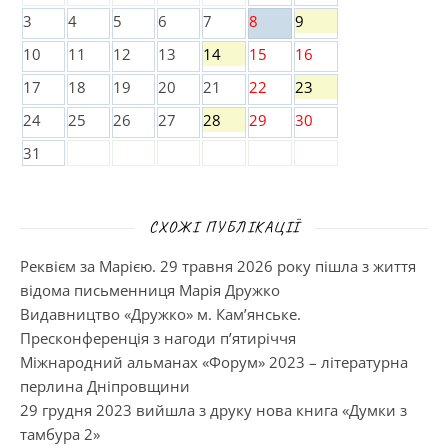
3
4
5
6
7
8
9
10
11
12
13
14
15
16
17
18
19
20
21
22
23
24
25
26
27
28
29
30
31
СХОЖІ ПУБЛІКАЦІЇ
Реквієм за Марією. 29 травня 2026 року пішла з життя
відома письменниця Марія Дружко
Видавництво «Дружко» м. Кам’янське.
Пресконференція з нагоди п’ятиріччя
Міжнародний альманах «Форум» 2023 – літературна
перлина Дніпровщини
29 грудня 2023 вийшла з друку нова книга «Думки з
тамбура 2»