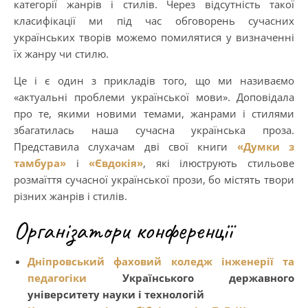
категорії жанрів і стилів. Через відсутність такої
класифікації ми під час обговорень сучасних
українських творів можемо помилятися у визначенні
їх жанру чи стилю.
Це і є один з прикладів того, що ми називаємо
«актуальні проблеми української мови». Доповідала
про те, якими новими темами, жанрами і стилями
збагатилась наша сучасна українська проза.
Представила слухачам дві свої книги
«Думки з
тамбура»
і
«Євдокія»
, які ілюструють стильове
розмаїття сучасної української прози, бо містять твори
різних жанрів і стилів.
Організатори конференції
Дніпровський фаховий коледж інженерії та
педагогіки
Українського державного
університету науки і технологій