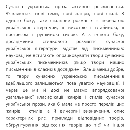
Сучасна українська проза активно розвивається.
З’являються нові теми, нові жанри, нові стилі. З
одного боку, таке стильове розмаїття є перевагою
української літератури, її висотою і глибиною, її
прогресом і рушійною силою. А з іншого боку,
дослідження стильового розмаїття сучасної
української літератури відстає від письменників:
науковці не встигають опрацьовувати твори сучасних
українських письменників (якщо твори наших
письменників-класиків досліджені більш-менш добре,
то твори сучасних українських письменників
здебільшого залишаються поза увагою науковців). І
через це ми й досі не маємо впорядкованої
узагальненої класифікації жанрів і стилів сучасної
української прози, яка б мала не просто перелік цих
жанрів і стилів, а й вичерпні визначення, опис
характерних рис, приклади відповідних творів,
обґрунтування віднесення творів до тієї чи іншої