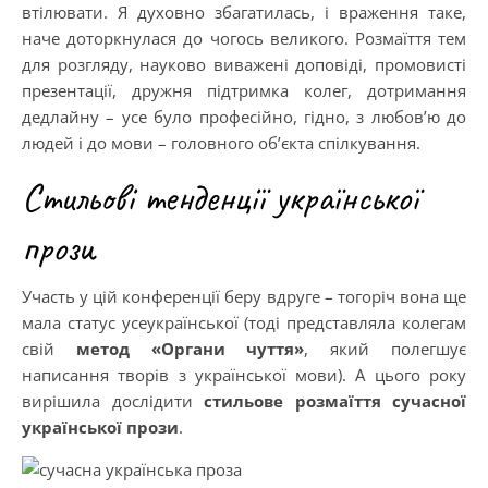
втілювати. Я духовно збагатилась, і враження таке,
наче доторкнулася до чогось великого. Розмаїття тем
для розгляду, науково виважені доповіді, промовисті
презентації, дружня підтримка колег, дотримання
дедлайну – усе було професійно, гідно, з любов’ю до
людей і до мови – головного об’єкта спілкування.
Стильові тенденції української
прози
Участь у цій конференції беру вдруге – тогоріч вона ще
мала статус усеукраїнської (тоді представляла колегам
свій
метод «Органи чуття»
, який полегшує
написання творів з української мови). А цього року
вирішила дослідити
стильове розмаїття сучасної
української прози
.