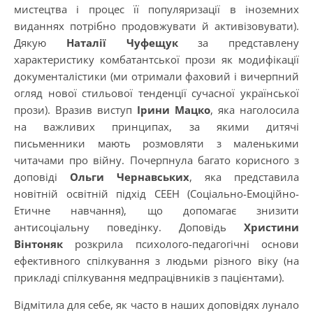
мистецтва і процес її популяризації в іноземних
виданнях потрібно продовжувати й активізовувати).
Дякую
Наталії Чуфещук
за представлену
характеристику комбатантської прози як модифікації
документалістики (ми отримали фаховий і вичерпний
огляд нової стильової тенденції сучасної української
прози). Вразив виступ
Ірини Мацко
, яка наголосила
на важливих принципах, за якими дитячі
письменники мають розмовляти з маленькими
читачами про війну. Почерпнула багато корисного з
доповіді
Ольги Чернавських
, яка представила
новітній освітній підхід СЕЕН (Соціально-Емоційно-
Етичне навчання), що допомагає знизити
антисоціальну поведінку. Доповідь
Христини
Вінтоняк
розкрила психолого-педагогічні основи
ефективного спілкування з людьми різного віку (на
прикладі спілкування медпрацівників з пацієнтами).
Відмітила для себе, як часто в наших доповідях лунало