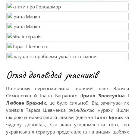
Огляд доповідей учасників
По-новому переосмислила творчий шлях Василя
Симоненка й Івана Багряного (
Ірино Золотухіна
і
Любове Бражнік
, це було сильно!). Від зачитуваних
уривків Тараса Шевченка
англійською
мурахи йшли
шкірою й наверталися сльози (вдячна
Ганні Бунак
за
чудову доповідь, яка дала усвідомлення того, що
українська література представлена на вищих щаблях