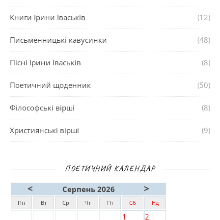
Книги Ірини Іваськів
(12)
Письменницькі кавусинки
(48)
Пісні Ірини Іваськів
(8)
Поетичний щоденник
(50)
Філософські вірші
(8)
Християнські вірші
(9)
ПОЕТИЧНИЙ КАЛЕНДАР
<
>
Серпень 2026
Пн
Вт
Ср
Чт
Пт
Сб
Нд
1
2