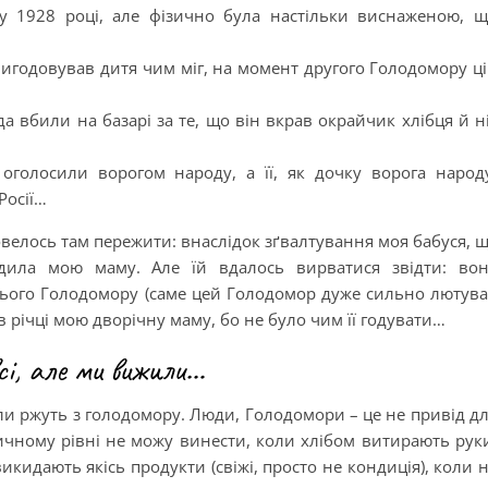
 1928 році, але фізично була настільки виснаженою, 
вигодовував дитя чим міг, на момент другого Голодомору ц
а вбили на базарі за те, що він вкрав окрайчик хлібця й н
 оголосили ворогом народу, а її, як дочку ворога народ
Росії…
довелось там пережити: внаслідок зґвалтування моя бабуся, 
ила мою маму. Але їй вдалось вирватися звідти: во
тього Голодомору (саме цей Голодомор дуже сильно лютув
в річці мою дворічну маму, бо не було чим її годувати…
сі, але ми вижили…
ли ржуть з голодомору. Люди, Голодомори – це не привід д
зичному рівні не можу винести, коли хлібом витирають рук
икидають якісь продукти (свіжі, просто не кондиція), коли 