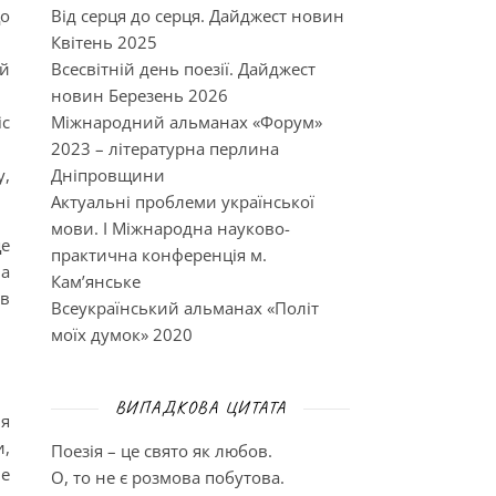
що
Від серця до серця. Дайджест новин
Квітень 2025
ій
Всесвітній день поезії. Дайджест
новин Березень 2026
іс
Міжнародний альманах «Форум»
2023 – літературна перлина
у,
Дніпровщини
Актуальні проблеми української
мови. І Міжнародна науково-
ще
практична конференція м.
на
Кам’янське
ав
Всеукраїнський альманах «Політ
моїх думок» 2020
ВИПАДКОВА ЦИТАТА
ля
и,
Поезія – це свято як любов.
не
О, то не є розмова побутова.