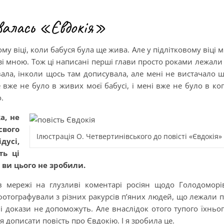
увалась «Євдокія»
му віці, коли бабуся була ще жива. Але у підлітковому віці 
 зі мною. Тож ці написані перші глави просто роками лежали
вала, інколи щось там дописувала, але мені не вистачало 
е вже не було в живих моєї бабусі, і мені вже не було в ко
.
а, не
свого
Ілюстрація О. Четвертинівського до повісті «Євдокія»
дусі,
ть ці
 ви цього не зробили.
 мережі на глузливі коментарі росіян щодо Голодоморі
фотографували з різних ракурсів п’яних людей, що лежали 
 докази не допоможуть. Але внаслідок отого тупого їхньо
 дописати повість про Євдокію. І я зробила це.