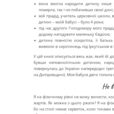
вона змогла народити дитину лише у
померла, так і не побачивши своєї доні;
мій прадід, учитель церковної школи, 
дитині – моїй бабусі – було 4 роки;
під час другого Голодомору мого прадід
додому нагодувати маленьку Євдосю;
дитина повністю осиротіла, її батька
вивезли в сиротинець під Іркутськом в 
У цій книзі описується весь жах, який їй 
бувши неповнолітньою дитиною, народ
повернулась до України напередодні тре
на Дніпровщині). Моя бабуся двічі топила 
Не в
Я на фізичному рівні не можу винести, ко
жартів. Як можна з цього ржати? Я на фі
бо на столі немає серветок, коли тонами в