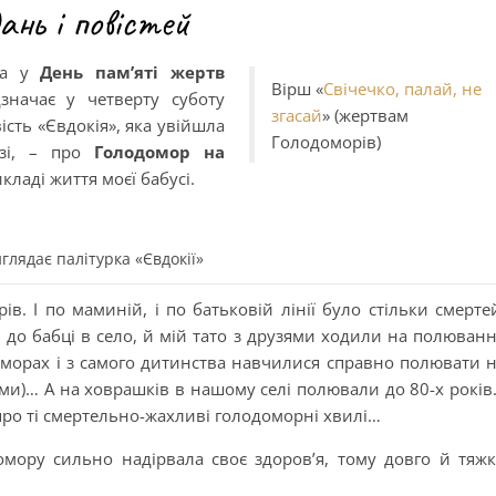
ань і повістей
ла у
День пам’яті жертв
Вірш «
Свічечко, палай, не
значає у четверту суботу
згасай
» (жертвам
ість «Євдокія», яка увійшла
Голодоморів)
изі, – про
Голодомор на
кладі життя моєї бабусі.
глядає палітурка «Євдокії»
в. І по маминій, і по батьковій лінії було стільки смерте
до бабці в село, й мій тато з друзями ходили на полюван
оморах і з самого дитинства навчилися справно полювати 
ми)… А на ховрашків в нашому селі полювали до 80-х рокі
про ті смертельно-жахливі голодоморні хвилі…
омору сильно надірвала своє здоров’я, тому довго й тяж