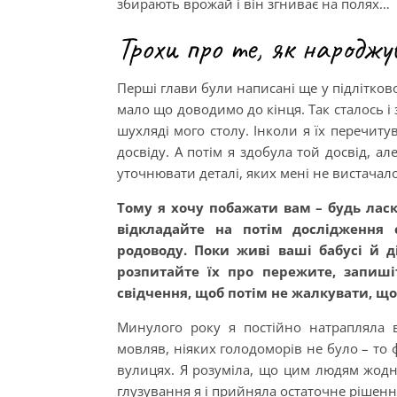
збирають врожай і він згниває на полях…
Трохи про те, як народж
Перші глави були написані ще у підлітково
мало що доводимо до кінця. Так сталось і
шухляді мого столу. Інколи я їх перечиту
досвіду. А потім я здобула той досвід, ал
уточнювати деталі, яких мені не вистачало
Тому я хочу побажати вам – будь ласк
відкладайте на потім дослідження 
родоводу. Поки живі ваші бабусі й ді
розпитайте їх про пережите, запиші
свідчення, щоб потім не жалкувати, що
Минулого року я постійно натрапляла в
мовляв, ніяких голодоморів не було – то 
вулицях. Я розуміла, що цим людям жодні
глузування я і прийняла остаточне рішення