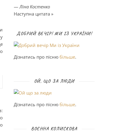
—
Ліна Костенко
Наступна цитата »
ми
ДОБРИЙ ВЕЧІР! МИ ІЗ УКРАЇНИ!
 у
ще
го
Дізнатись про пісню
більше
.
ОЙ, ЩО ЗА ЛЮДИ
Дізнатись про пісню
більше
.
в:
по
го
ВОЄННА КОЛИСКОВА