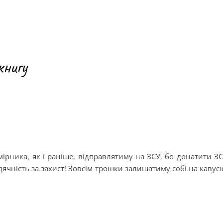
книгу
ірника, як і раніше, відправлятиму на ЗСУ, бо донатити З
вдячність за захист! Зовсім трошки залишатиму собі на кавус