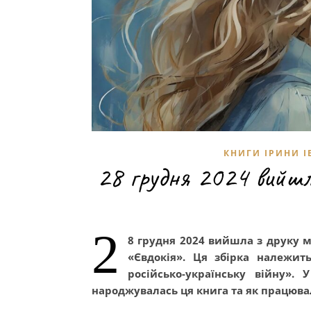
КНИГИ ІРИНИ І
28 грудня 2024 вийшл
2
8 грудня 2024 вийшла з друку мо
«Євдокія». Ця збірка належит
російсько-українську війну».
народжувалась ця книга та як працюва