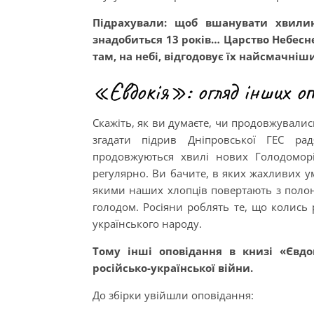
Підрахували: щоб вшанувати хвилин
знадобиться 13 років… Царство Небесн
там, на небі, відгодовує їх найсмачні
«Євдокія»: огляд інших оп
Скажіть, як ви думаєте, чи продовжувалис
згадати підрив Дніпровської ГЕС ра
продовжуються хвилі нових Голодоморів
регулярно. Ви бачите, в яких жахливих у
якими наших хлопців повертають з полону?
голодом. Росіяни роблять те, що колись 
українського народу.
Тому інші оповідання в книзі «Євдок
російсько-української війни.
До збірки увійшли оповідання: