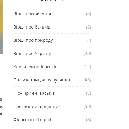
Вірші посвячення
(8)
Вірші про батьків
(3)
Вірші про природу
(14)
Вірші про Україну
(40)
Книги Ірини Іваськів
(12)
»
Письменницькі кавусинки
(48)
Пісні Ірини Іваськів
(8)
ей
Поетичний щоденник
(50)
о
к
Філософські вірші
(8)