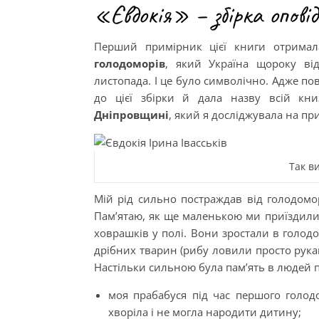
«Євдокія» – збірка оповід
Перший примірник цієї книги отрима
голодоморів
, який Україна щороку від
листопада. І це було символічно. Адже пов
до цієї збірки й дала назву всій кн
Дніпровщині
, який я досліджувала на при
Так ви
Мій рід сильно постраждав від голодоморі
Пам’ятаю, як ще маленькою ми приїздили 
ховрашків у полі. Вони зростали в голод
дрібних тварин (рибу ловили просто рука
Настільки сильною була пам’ять в людей 
моя прабабуся під час першого голод
хворіла і не могла народити дитину;