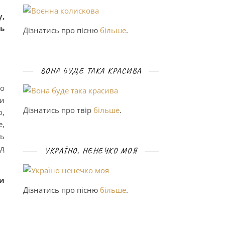
,
сь
Дізнатись про пісню
більше
.
ВОНА БУДЕ ТАКА КРАСИВА
ьо
и
Дізнатись про твір
більше
.
о,
е,
ть
ид
УКРАЇНО, НЕНЕЧКО МОЯ
ди
Дізнатись про пісню
більше
.