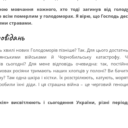
ою мовчання кожного, хто тоді загинув від голоду
е всім померлим у голодоморах. Я вірю, що Господь де
шими стравами.
овідань
ь хвилі нових Голодоморів пізніше? Так. Для цього достатн
дянськими військами й Чорнобильську катастрофу. Ч
 сьогодні? Для мене відповідь очевидна: так, постійн
мовах росіяни тримають наших хлопців у полоні? Ви бачит
 Там одна шкіра і кістки. Їх розстрілюють, катують, моря
робили їхні діди. І ця страшна війна – це черговий геноц
ія» висвітлюють і сьогодення України, різні періо