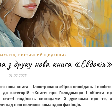
,
ВАСЬКІВ
ПОЕТИЧНИЙ ЩОДЕННИК
а з друку нова книга «Євдокія
01.02.2025
я нова книга – ілюстрована збірка оповідань і повіст
ь до категорій «Книги про Голодомор» і «Книги пр
 У статті поділюсь спогадами й думками про те, я
ли над нею великою командою фахівців.