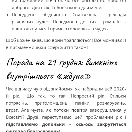
вистражданий початок чогось абсолютно нового і
доброго. Для всіх. І обов’язково для мене.
Переддень різдвяного Святвечора. Прелюдія
різдвяних чудес. Передмова до них. Трамплін –
відштовхнутися і прямо з головою – в чудеса.
Щоб кожен знав, що вони трапляються! Все можливо! І
в письменницькій сфері життя також!
Порада на 21 грудня: вимкніть
внутрішнього «ждуна»
Час від часу чую від знайомих, як набрид їм цей 2020-
й рік… Що так, то так! Непростий рік. Стільки
потрясінь, приголомшень, паніки, розчарувань,
втрат. Але чуєте, як потоки повітря заворушилися у
Всесвіті? Друзі, переступаємо цей проблемний рік і
підставляємо долоньки – ось-ось закрутиться
снігопад благословень
!