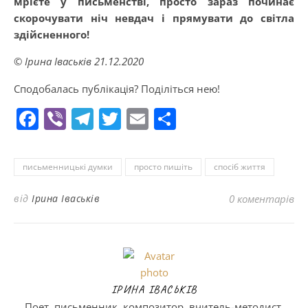
мрієте у письменстві, просто зараз починає
скорочувати ніч невдач і прямувати до світла
здійсненного!
© Ірина Іваськів 21.12.2020
Сподобалась публікація? Поділіться нею!
Facebook
Viber
Telegram
Twitter
Email
Поділитися
письменницькі думки
просто пишіть
спосіб життя
від
Ірина Іваськів
0 коментарів
ІРИНА ІВАСЬКІВ
Поет, письменник, композитор, вчитель-методист,