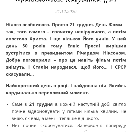
21.12.2020
Нічого особливого. Просто 21 грудня. День Фоми –
так, того самого – спочатку невіруючого, а потім
апостола Христа. І ще кількох Його учнів. У цей
день 50 років тому Елвіс Преслі вирішив
зустрітися з президентом Річардом Ніксоном.
Добре поговорили – про це навіть фільм потім
знімуть. І Сталін народився, щоб його… і СРСР
скасували…
Найкоротший день в році. І найдовша ніч. Якийсь
кардинально переломний момент.
Саме з
21 грудня
в кожній наступній добі світло
почне відвойовувати у пітьми кілька хвилин. Не
знаю, як вам, а мені – тепліше від цього.
Ніч почне скорочуватися. Зачервоніє попереду