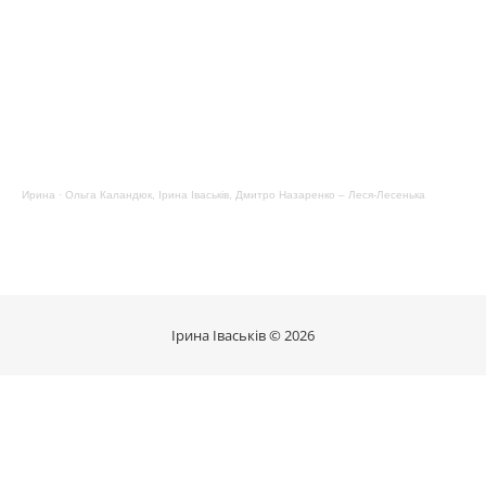
Ирина
·
Ольга Каландюк, Ірина Іваськів, Дмитро Назаренко – Леся-Лесенька
Ірина Іваськів © 2026