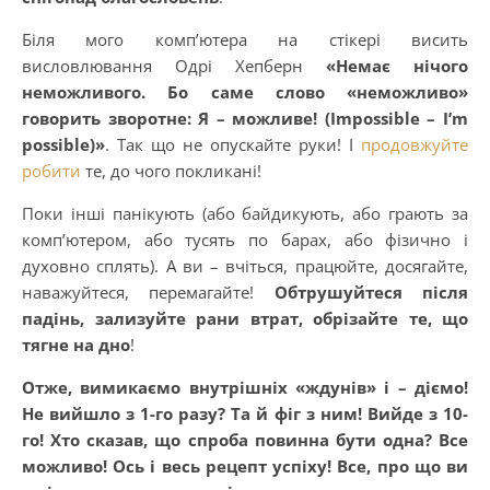
Біля мого комп’ютера на стікері висить
висловлювання Одрі Хепберн
«Немає нічого
неможливого. Бо саме слово «неможливо»
говорить зворотне: Я – можливе! (Impossible – I’m
possible)»
. Так що не опускайте руки! І
продовжуйте
робити
те, до чого покликані!
Поки інші панікують (або байдикують, або грають за
комп’ютером, або тусять по барах, або фізично і
духовно сплять). А ви – вчіться, працюйте, досягайте,
наважуйтеся, перемагайте!
Обтрушуйтеся після
падінь, зализуйте рани втрат, обрізайте те, що
тягне на дно
!
Отже, вимикаємо внутрішніх «ждунів» і – діємо!
Не вийшло з 1-го разу? Та й фіг з ним! Вийде з 10-
го! Хто сказав, що спроба повинна бути одна? Все
можливо! Ось і весь рецепт успіху! Все, про що ви