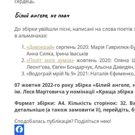
сердець.
Білий ангеле, не плач
До збірки увійшли пісні, написані на слова поетів з
в альманахах:
«Дивокрай»
серпень 2020: Марія Гаврилюк-Бу
Анна Силка, Ірина Іваськів
«Політ моїх думок»
жовтень 2020: Олена Ша
Леонт’єва, Євген Бондарчук, Альона Давидян,
«Водограй мрій № 9» 2021: Наталія Єфименко
07 жовтня 2022-го року збірка «Білий ангеле,
ім. Леся Мартовича у номінації «Краща збірка
Формат збірки: А4. Кількість сторінок: 32. В
детальніше (а також замовити її), перейдіть, б
Сподобалась публікація? Поділіться нею!