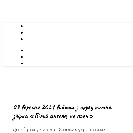
03 вересня 2021 вийшла з друку нотна
збірка «Білий ангеле, не плач»
До збірки увійшло 18 нових українських