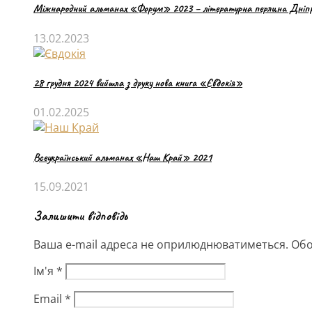
Міжнародний альманах «Форум» 2023 – літературна перлина Дніп
13.02.2023
28 грудня 2024 вийшла з друку нова книга «Євдокія»
01.02.2025
Всеукраїнський альманах «Наш Край» 2021
15.09.2021
Залишити відповідь
Ваша e-mail адреса не оприлюднюватиметься.
Обо
Ім'я
*
Email
*