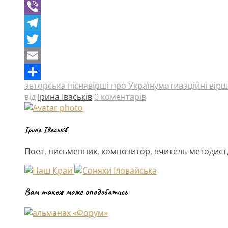
Facebook
Viber
Telegram
Twitter
Email
авторська пісня
вірші про Україну
мотиваційні вірш
Поділитися
від
Ірина Іваськів
0 коментарів
Ірина Іваськів
Поет, письменник, композитор, вчитель-методист,
Вам також може сподобатись