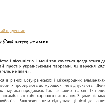
ний щоденник
«Білий ангеле, не плач»
стю і пісенністю. І мені так хочеться доєднатися д
ий простір українськими творами. 03 вересня 202
геле, не плач».
ся в різних Всеукраїнських і міжнародних альманахах
 твори їх пробирають до мурашок і не відпускають… Деяк
 і музика народилася. Так і з’явилися на світ 18 нови
го, ансамблевого або хорового виконання. З цими пісням
любов’ю і благословенням відпускаю ці пісні до ваши