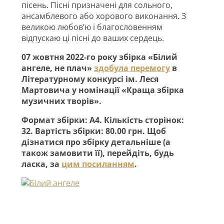
пісень. Пісні призначені для сольного,
ансамблевого або хорового виконання. З
великою любов’ю і благословенням
відпускаю ці пісні до ваших сердець.
07 жовтня 2022-го року збірка «Білий
ангеле, не плач»
здобула перемогу
в
Літературному конкурсі ім. Леся
Мартовича у номінації «Краща збірка
музичних творів».
Формат збірки: А4. Кількість сторінок:
32. Вартість збірки: 80.00 грн. Щоб
дізнатися про збірку детальніше (а
також замовити її), перейдіть, будь
ласка, за
цим посиланням
.