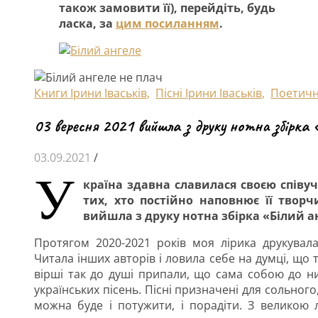
також замовити її), перейдіть, будь
ласка, за
цим посиланням
.
Книги Ірини Іваськів
,
Пісні Ірини Іваськів
,
Поетич
03 вересня 2021 вийшла з друку нотна збірка 
03.09.2021
/
У
країна здавна славилася своєю співучі
тих, хто постійно наповнює її творч
вийшла з друку нотна збірка «Білий ан
Протягом 2020-2021 років моя лірика друкувала
Читала інших авторів і ловила себе на думці, що
вірші так до душі припали, що сама собою до них
українських пісень. Пісні призначені для сольно
можна буде і потужити, і порадіти. З великою 