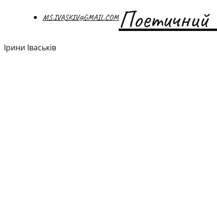
Поетичний 
MS.IVASKIV@GMAIL.COM
Ірини Іваськів