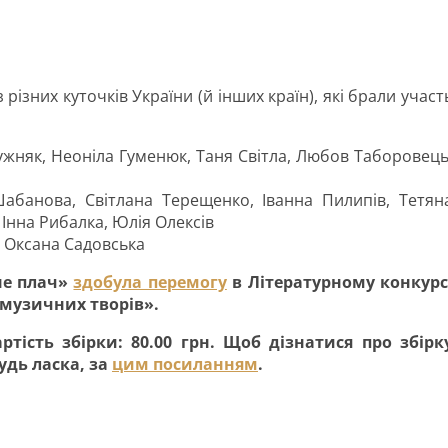
 різних куточків України (й інших країн), які брали участ
жняк, Неоніла Гуменюк, Таня Світла, Любов Таборовець
банова, Світлана Терещенко, Іванна Пилипів, Тетян
 Інна Рибалка, Юлія Олексів
, Оксана Садовська
 не плач»
здобула перемогу
в Літературному конкурс
 музичних творів».
артість збірки: 80.00 грн. Щоб дізнатися про збірк
удь ласка, за
цим посиланням
.